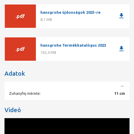
hansgrohe újdonságok 2025-re
download
.pdf
8,1 MB
hansgrohe Termékkatalógus 2023
download
.pdf
162,4 MB
Adatok
Zuhanyfej mérete:
11 cm
Videó