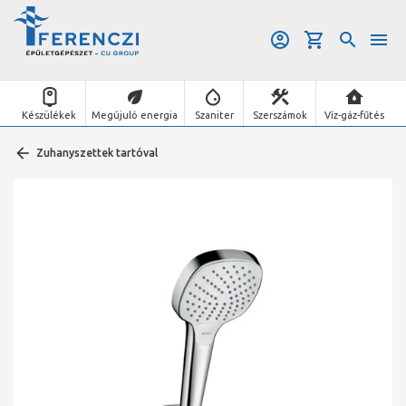
Készülékek
Megújuló energia
Szaniter
Szerszámok
Víz-gáz-fűtés
Zuhanyszettek tartóval