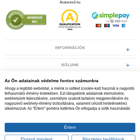
Árukereső.hu
INFORMÁCIÓK
RÓLUNK
Az Ön adatainak védelme fontos számunkra
EGYÉB INFORMÁCIÓK
Ahogy a legtöbb weboldal, a miénk is sütiket (cookie-kat) használ a nagyobb
felhasználói élmény érdekében. Ezt látogatóink adatainak elemzésére,
webhelyünk fejlesztésére, személyre szabott tartalom megjelenítésére és
VÁSÁRLÓI INFORMÁCIÓK
nagyszerű webhely-élmény biztosítására, valamint célzott hirdetésekhez
alkalmazzuk. Az "Értem" gombra kattintva Ön elfogadja a sütik használatát.
Értem
Minden jog fenntartva. © Adatkezelés nyilvántartási száma NAIH-
87052/2015.
Elutasít mindent
Részletes beállítások