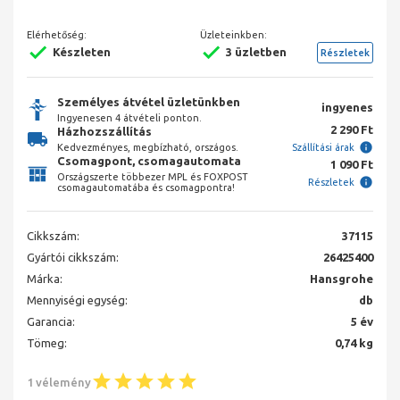
Elérhetőség:
Üzleteinkben:
Készleten
3 üzletben
Részletek
Személyes átvétel üzletünkben
ingyenes
Ingyenesen 4 átvételi ponton.
2 290 Ft
Házhozszállítás
Kedvezményes, megbízható, országos.
Szállítási árak
Csomagpont, csomagautomata
1 090 Ft
Országszerte többezer MPL és FOXPOST
Részletek
csomagautomatába és csomagpontra!
Cikkszám:
37115
Gyártói cikkszám:
26425400
Márka:
Hansgrohe
Mennyiségi egység:
db
Garancia:
5 év
Tömeg:
0,74 kg
1 vélemény