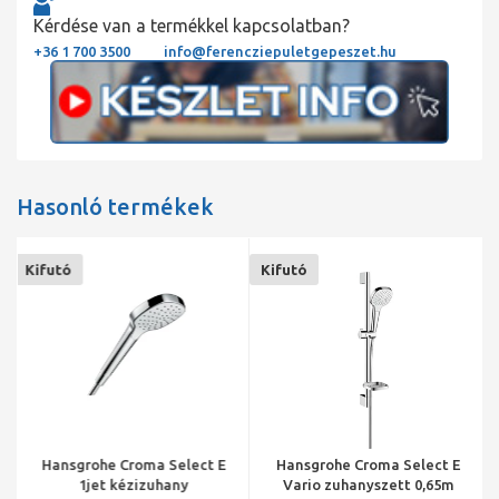
Kérdése van a termékkel kapcsolatban?
+36 1 700 3500
info@ferencziepuletgepeszet.hu
Hasonló termékek
Kifutó
Kifutó
Hansgrohe Croma Select E
Hansgrohe Croma Select E
1jet kézizuhany
Vario zuhanyszett 0,65m