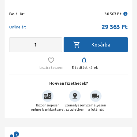
Bolti ár:
30 507 Ft
29 363
Ft
Online ár:
Listára teszem
Értesítést kérek
Hogyan fizethetek?
Biztonságosan
Személyesen
Személyesen
online bankkártyával
az üzletben
a futárnál