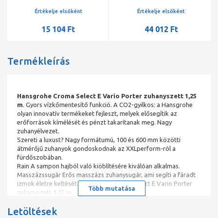
Casetta szappantartóval
Értékelje elsőként
Értékelje elsőként
15 104 Ft
44 012 Ft
Termékleírás
Hansgrohe Croma Select E Vario Porter zuhanyszett 1,25
m
. Gyors vízkőmentesítő funkció. A CO2-gyilkos: a Hansgrohe
olyan innovatív termékeket fejleszt, melyek elősegítik az
erőforrások kímélését és pénzt takarítanak meg. Nagy
zuhanyélvezet.
Szereti a luxust? Nagy formátumú, 100 és 600 mm közötti
átmérőjű zuhanyok gondoskodnak az XXLperform-ról a
fürdőszobában.
Rain A sampon hajból való kiöblítésére kiválóan alkalmas.
Masszázssugár Erős masszázs zuhanysugár, ami segíti a fáradt
izmok életre keltését. Hansgrohe Croma Select E Vario Porter
Több mutatása
zuhanyszett 1,25 m
Letöltések