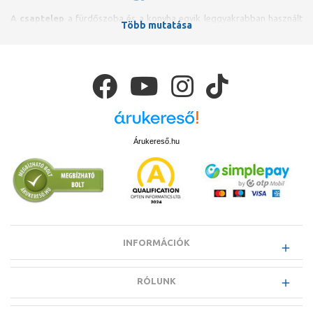
A
csaptelep
a fürdőszoba és a konyha egyik leggyakrabban használt
Több mutatása
szerelvénye, ezért kiemelten fontos a megfelelő minőség és hosszú
élettartam. Az ideális csaptelep nemcsak
megbízható
, hanem
esztétikailag is harmonizál a környezetével, emellett
víztakarékos
működésre
képes és könnyen szabályozható. A korszerű típusok
között egyre több rendelkezik
forrázásvédelemmel
vagy akár
speciális higiéniai funkciókkal is.
A csaptelepek kiválasztásakor mind a design, mind a
funkcionalitás
fontos szempont, különösen a konyhai alkalmazás esetén. Az
ergonomikus kialakítás mellett elvárható, hogy egy minőségi csaptelep
Árukereső.hu
akár
több évtizedig
is zavartalanul működjön.
A fürdőszobai csaptelepeknél megkülönböztethetjük a
mosdóhoz,
bidéhez, kádhoz
vagy
zuhanyhoz
KMT (kád-mosdó töltő)
megoldásokat. Elhelyezésük szerint lehetnek
álló, fali, falsík alatti
(süllyesztett)
, illetve
kádperemre szerelhető
Kialakítás szerint elérhetők
egykaros, tekerőgombos,
INFORMÁCIÓK
termosztátos, infrás vagy önelzárós
Grohe, Hansgrohe, Kludi,
MofémTeka is – mindegyik megbízható, minőségi megoldást kínál.
RÓLUNK