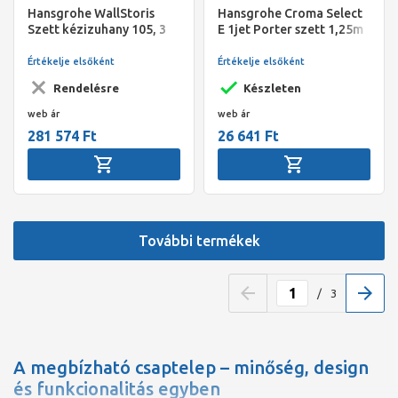
Hansgrohe WallStoris
Hansgrohe Croma Select
Szett kézizuhany 105, 3
E 1jet Porter szett 1,25m
jet EcoSmart Activation,
termosztát, zuhanyrúd
Értékelje elsőként
Értékelje elsőként
70cm, matt fekete
Rendelésre
Készleten
web ár
web ár
281 574 Ft
26 641 Ft
További termékek
/
3
A megbízható csaptelep – minőség, design
és funkcionalitás egyben