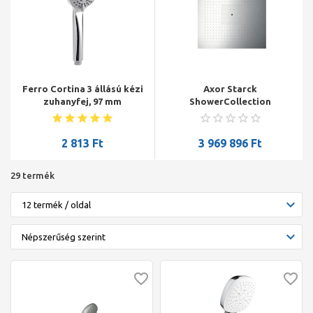
Ferro Cortina 3 állású kézi
Axor Starck
zuhanyfej, 97 mm
ShowerCollection
ShowerHeaven
fejzuhany,970x970 mm,
DN20 világítás nélkül
2 813
Ft
3 969 896
Ft
29 termék