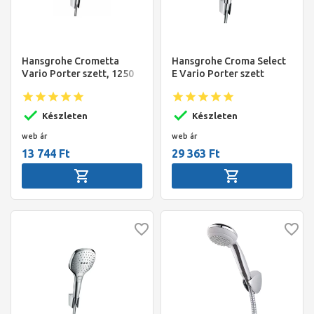
Hansgrohe Crometta
Hansgrohe Croma Select
Vario Porter szett, 1250
E Vario Porter szett
mm
1,25m
Készleten
Készleten
web ár
web ár
13 744 Ft
29 363 Ft