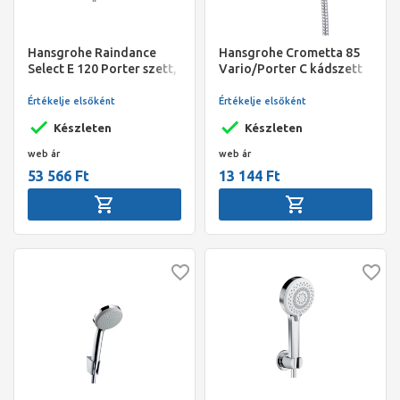
Hansgrohe Raindance
Hansgrohe Crometta 85
Select E 120 Porter szett,
Vario/Porter C kádszett
3 funkciós zuhanyfejjel,
1,25 m DN15, króm
1600 mm-es Isiflex
Értékelje elsőként
Értékelje elsőként
gégecsővel
Készleten
Készleten
web ár
web ár
53 566 Ft
13 144 Ft