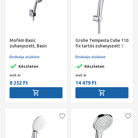
Mofém Basic
Grohe Tempesta Cube 110
zuhanyszett, Basic
fix tartós zuhanyszett 3
kézizuhany, Basic
funkciós(szögletes)
zuhanytartó,
EcoJoy víztakarékos,
Értékelje elsőként
Értékelje elsőként
megerősített fém
gégecső 1500mm, króm
Készleten
Készleten
gégecső
web ár
web ár
8 252 Ft
14 479 Ft