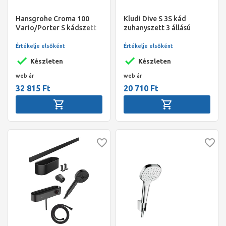
Hansgrohe Croma 100
Kludi Dive S 3S kád
Vario/Porter S kádszett
zuhanyszett 3 állású
1,60 m DN15, króm
zuhanyfejjel, króm
Értékelje elsőként
Értékelje elsőként
Készleten
Készleten
web ár
web ár
32 815 Ft
20 710 Ft