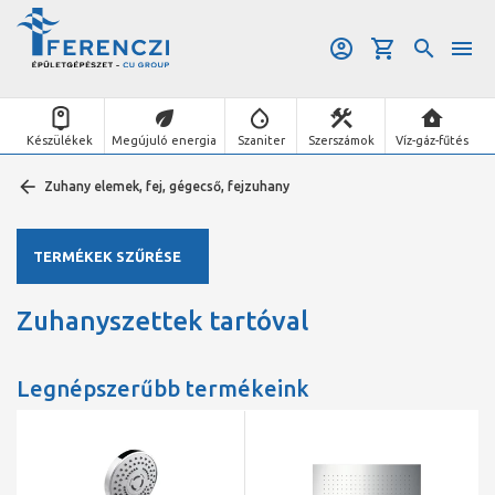
Készülékek
Megújuló energia
Szaniter
Szerszámok
Víz-gáz-fűtés
Zuhany elemek, fej, gégecső, fejzuhany
TERMÉKEK SZŰRÉSE
Zuhanyszettek tartóval
Legnépszerűbb termékeink