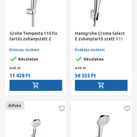
Grohe Tempesta 110 fix
Hansgrohe Croma Select
tartós zuhanyszett 2
E zuhanytartó szett 110
funkciós (kerek) 7,4
Vario EcoSmart, 160 cm-
l/perc, króm
es zuhanytömlővel,
Értékelje elsőként
Értékelje elsőként
fehér/króm
Készleten
Készleten
web ár
web ár
11 428 Ft
36 535 Ft
Kifutó