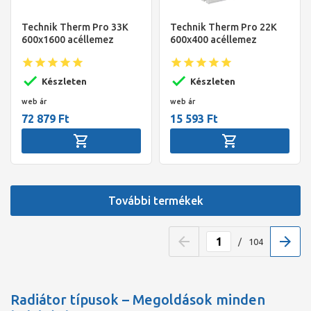
Technik Therm Pro 33K
Technik Therm Pro 22K
600x1600 acéllemez
600x400 acéllemez
radiátor
radiátor
Készleten
Készleten
web ár
web ár
72 879 Ft
15 593 Ft
További termékek
/
104
Radiátor típusok – Megoldások minden