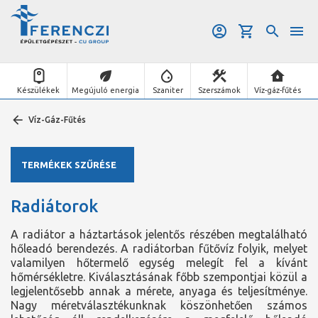
Készülékek
Megújuló energia
Szaniter
Szerszámok
Víz-gáz-fűtés
Víz-Gáz-Fűtés
TERMÉKEK SZŰRÉSE
Radiátorok
A radiátor a háztartások jelentős részében megtalálható
hőleadó berendezés. A radiátorban fűtővíz folyik, melyet
valamilyen hőtermelő egység melegít fel a kívánt
hőmérsékletre. Kiválasztásának főbb szempontjai közül a
legjelentősebb annak a mérete, anyaga és teljesítménye.
Nagy méretválasztékunknak köszönhetően számos