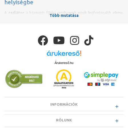
helyiségbe
A
radiátor
a központi fűtési rendszerek egyik legfontosabb eleme,
Több mutatása
amelynek kiválasztása során nemcsak a hőleadás hatékonyságát,
hanem az esztétikumot és a helyigényt is figyelembe kell venni. A
legelterjedtebb típus az
acéllemez lapradiátor
, mely modern
megjelenése mellett kiváló hőleadó tulajdonságokkal bír. Népszerű
választás még az
alumínium tagos radiátor
, amely
tagosíthatóságának köszönhetően szűkebb helyekre is könnyen
beilleszthető.
A fürdőszobákba ajánlott
törölközőszárító radiátor
nemcsak
praktikus, hanem stílusos megoldás is egyben, hiszen a fűtés mellett a
Árukereső.hu
törölközők szárítására is szolgál. A régi bérházakban alkalmazott
öntöttvas tagos radiátorok
helyettesítésére pedig kiváló választást
kínálnak a modern tagos radiátorok, melyek korszerű megoldást
nyújtanak a hagyományos megjelenés megtartása mellett.
INFORMÁCIÓK
RÓLUNK