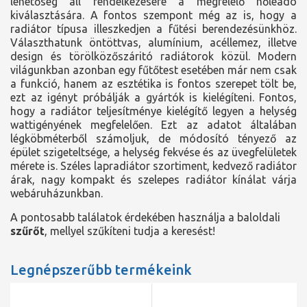
lehetőség áll rendelkezésére a megfelelő hőleadó
kiválasztására. A fontos szempont még az is, hogy a
radiátor típusa illeszkedjen a fűtési berendezésünkhöz.
Választhatunk öntöttvas, alumínium, acéllemez, illetve
design és törölközőszáritó radiátorok közül. Modern
világunkban azonban egy fűtőtest esetében már nem csak
a funkció, hanem az esztétika is fontos szerepet tölt be,
ezt az igényt próbálják a gyártók is kielégíteni. Fontos,
hogy a radiátor teljesítménye kielégítő legyen a helység
wattigényének megfelelően. Ezt az adatot általában
légköbméterből számoljuk, de módosító tényező az
épület szigeteltsége, a helység fekvése és az üvegfelületek
mérete is. Széles lapradiátor szortiment, kedvező radiátor
árak, nagy kompakt és szelepes radiátor kínálat várja
webáruházunkban.
A pontosabb találatok érdekében használja a baloldali
szűrőt
, mellyel szűkíteni tudja a keresést!
Legnépszerűbb termékeink