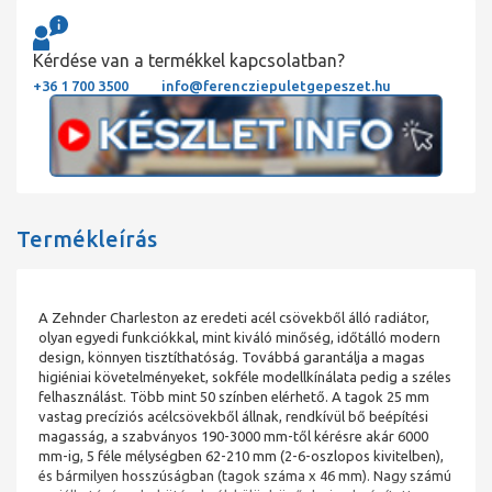
Kérdése van a termékkel kapcsolatban?
+36 1 700 3500
info@ferencziepuletgepeszet.hu
Termékleírás
A Zehnder Charleston az eredeti acél csövekből álló radiátor,
olyan egyedi funkciókkal, mint kiváló minőség, időtálló modern
design, könnyen tisztíthatóság. Továbbá garantálja a magas
higiéniai követelményeket, sokféle modellkínálata pedig a széles
felhasználást. Több mint 50 színben elérhető. A tagok 25 mm
vastag precíziós acélcsövekből állnak, rendkívül bő beépítési
magasság, a szabványos 190-3000 mm-től kérésre akár 6000
mm-ig, 5 féle mélységben 62-210 mm (2-6-oszlopos kivitelben),
és bármilyen hosszúságban (tagok száma x 46 mm). Nagy számú