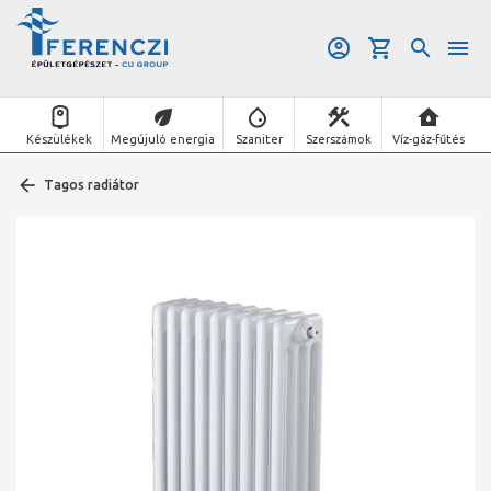
Készülékek
Megújuló energia
Szaniter
Szerszámok
Víz-gáz-fűtés
Tagos radiátor