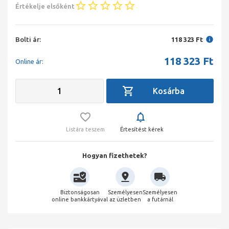
Értékelje elsőként
Bolti ár:
118 323 Ft
118 323
Ft
Online ár:
Listára teszem
Értesítést kérek
Hogyan fizethetek?
Biztonságosan
Személyesen
Személyesen
online bankkártyával
az üzletben
a futárnál