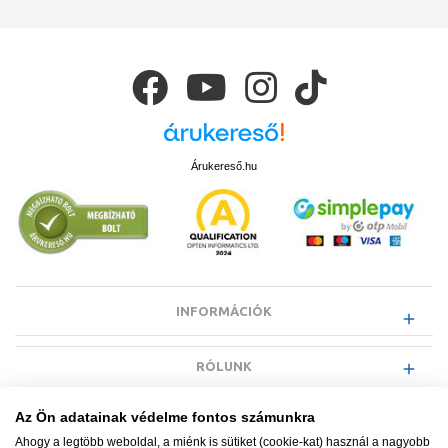
Árukereső.hu
INFORMÁCIÓK
RÓLUNK
Az Ön adatainak védelme fontos számunkra
EGYÉB INFORMÁCIÓK
Ahogy a legtöbb weboldal, a miénk is sütiket (cookie-kat) használ a nagyobb