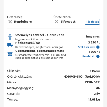
Elérhetőség:
Üzleteinkben:
Rendelésre
Elfogyott
Részletek
Személyes átvétel üzletünkben
ingyenes
Ingyenesen 4 átvételi ponton.
3 290 Ft
Házhozszállítás
Kedvezményes, megbízható, országos.
Szállítási árak
Csomagpont, csomagautomata
1 090 Ft
Országszerte többezer MPL és FOXPOST
Részletek
csomagautomatába és csomagpontra!
Cikkszám:
110223
Gyártói cikkszám:
4060/09-S001 (RAL9016)
Márka:
ZEHNDER
Mennyiségi egység:
db
Garancia:
2 év
Tömeg:
15,03 kg