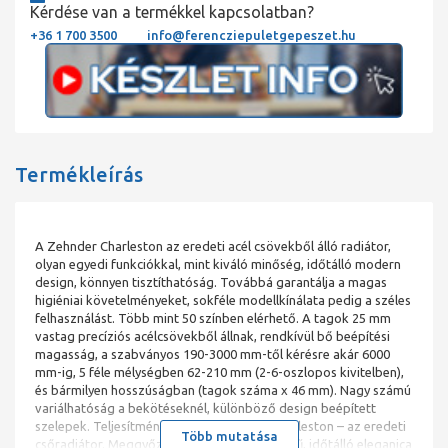
Kérdése van a termékkel kapcsolatban?
+36 1 700 3500
info@ferencziepuletgepeszet.hu
Termékleírás
A Zehnder Charleston az eredeti acél csövekből álló radiátor,
olyan egyedi funkciókkal, mint kiváló minőség, időtálló modern
design, könnyen tisztíthatóság. Továbbá garantálja a magas
higiéniai követelményeket, sokféle modellkínálata pedig a széles
felhasználást. Több mint 50 színben elérhető. A tagok 25 mm
vastag precíziós acélcsövekből állnak, rendkívül bő beépítési
magasság, a szabványos 190-3000 mm-től kérésre akár 6000
mm-ig, 5 féle mélységben 62-210 mm (2-6-oszlopos kivitelben),
és bármilyen hosszúságban (tagok száma x 46 mm). Nagy számú
variálhatóság a bekötéseknél, különböző design beépített
szelepek. Teljesítmény: 1482 W Zehnder Charleston – az eredeti
Több mutatása
csőradiátor. Meggyőző, áttetsző megjelenésű, időtálló eleganica