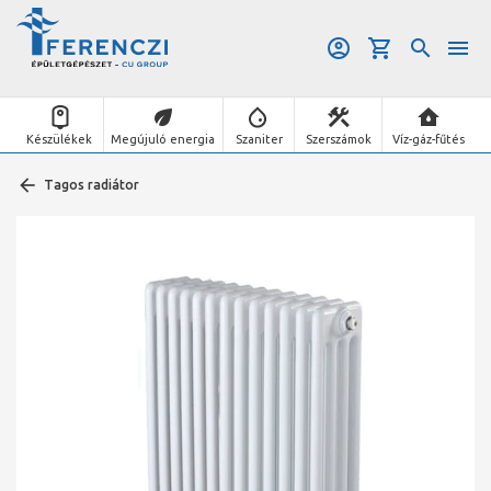
Készülékek
Megújuló energia
Szaniter
Szerszámok
Víz-gáz-fűtés
Tagos radiátor