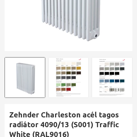
Zehnder Charleston acél tagos
radiátor 4090/13 (S001) Traffic
White (RAL9016)