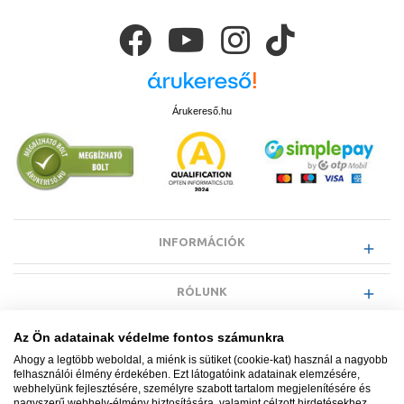
Árukereső.hu
INFORMÁCIÓK
RÓLUNK
Az Ön adatainak védelme fontos számunkra
EGYÉB INFORMÁCIÓK
Ahogy a legtöbb weboldal, a miénk is sütiket (cookie-kat) használ a nagyobb
felhasználói élmény érdekében. Ezt látogatóink adatainak elemzésére,
webhelyünk fejlesztésére, személyre szabott tartalom megjelenítésére és
VÁSÁRLÓI INFORMÁCIÓK
nagyszerű webhely-élmény biztosítására, valamint célzott hirdetésekhez