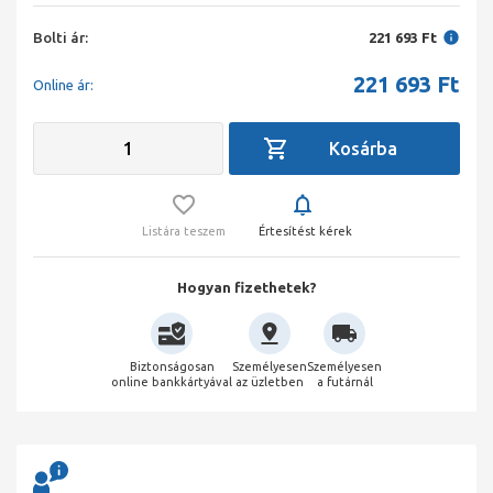
Bolti ár:
221 693 Ft
221 693
Ft
Online ár:
Listára teszem
Értesítést kérek
Hogyan fizethetek?
Biztonságosan
Személyesen
Személyesen
online bankkártyával
az üzletben
a futárnál