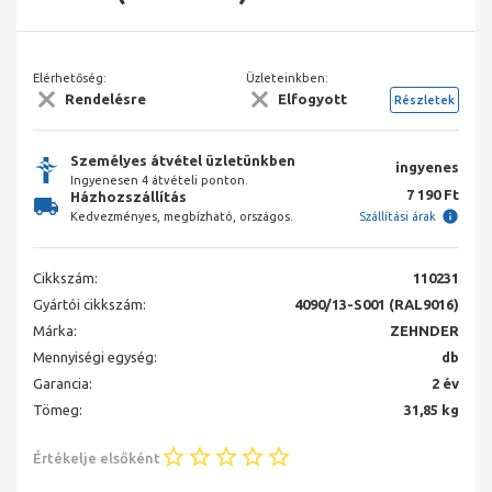
Elérhetőség:
Üzleteinkben:
Rendelésre
Elfogyott
Részletek
Személyes átvétel üzletünkben
ingyenes
Ingyenesen 4 átvételi ponton.
7 190 Ft
Házhozszállítás
Kedvezményes, megbízható, országos.
Szállítási árak
Cikkszám:
110231
Gyártói cikkszám:
4090/13-S001 (RAL9016)
Márka:
ZEHNDER
Mennyiségi egység:
db
Garancia:
2 év
Tömeg:
31,85 kg
Értékelje elsőként