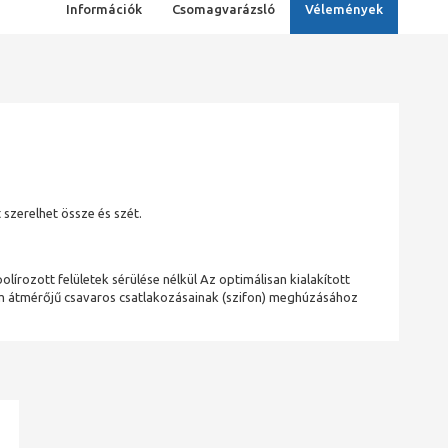
Információk
Csomagvarázsló
Vélemények
szerelhet össze és szét.
írozott felületek sérülése nélkül Az optimálisan kialakított
m átmérőjű csavaros csatlakozásainak (szifon) meghúzásához
ad