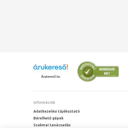
Árukereső.hu
Információk
Adatkezelési tájékoztató
Bérelhető gépek
Szakmai tanácsadás