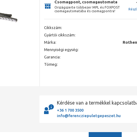
Csomagpont, csomagautomata
Országszerte többezer MPL és FOXPOST
Rész
csomagautomatába és csomagpontra!
Cikkszám:
Gyártói cikkszám:
Márka:
Rothen
Mennyiségi egység:
Garancia:
Tömeg:
Kérdése van a termékkel kapcsolatb
+36 1 700 3500
info@ferencziepuletgepeszet.hu