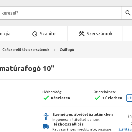
ergia
Szaniter
Szerszámok
Csőszerelő kéziszerszámok
Csőfogó
matúrafogó 10"
Elérhetőség:
Üzleteinkben:
Készleten
3 üzletben
Ré
Személyes átvétel üzletünkben
i
Ingyenesen 4 átvételi ponton.
Házhozszállítás
Kedvezményes, megbízható, országos.
Szállítás