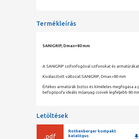
Termékleírás
SANIGRIP, Dmax=80 mm
A SANIGRIP szifonfogóval szifonokat és armatúrákat 
Kiválasztott változat:SANIGRIP, Dmax=80 mm
Értékes armatúrák biztos és kíméletes megfogása a pol
befogópofa ideális műanyag csövek legfeljebb 80 m
Letöltések
Rothenberger kompakt
.pdf
downlo
katalógus