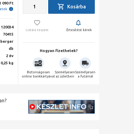
1 090 Ft
letek
120034
Listára teszem
Értesítést kérek
70415
berger
db
Hogyan fizethetek?
2 év
0,25 kg
Biztonságosan
Személyesen
Személyesen
online bankkártyával
az üzletben
a futárnál
an?