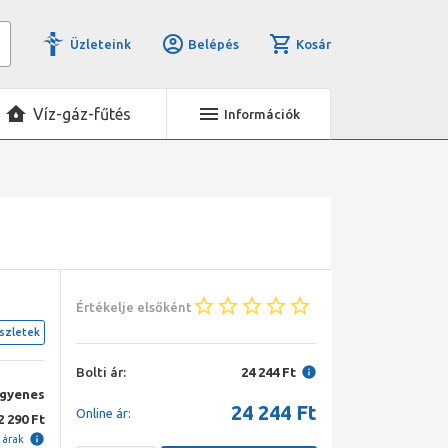
Üzleteink
Belépés
Kosár
Víz-gáz-fűtés
Információk
Értékelje elsőként
szletek
Bolti ár:
24 244 Ft
ngyenes
24 244
Ft
Online ár:
2 290 Ft
i árak