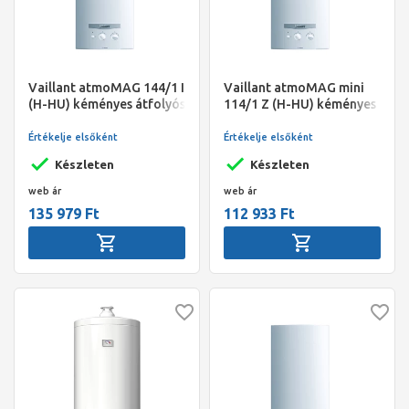
Vaillant atmoMAG 144/1 I
Vaillant atmoMAG mini
(H-HU) kéményes átfolyós
114/1 Z (H-HU) kéményes
gáz vízmelegítő
átfolyós gáz vízmelegítő
Értékelje elsőként
Értékelje elsőként
Készleten
Készleten
web ár
web ár
135 979 Ft
112 933 Ft