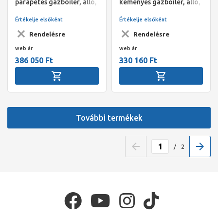
parapetes gázboiler, álló,
kéményes gázboiler, álló,
120 l
160 l
Értékelje elsőként
Értékelje elsőként
Rendelésre
Rendelésre
web ár
web ár
386 050 Ft
330 160 Ft
További termékek
/
2