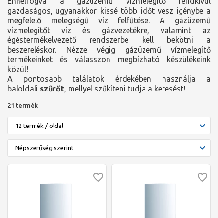
Ennélfogva a gázüzemű vízmelegítő rendkívül
gazdaságos, ugyanakkor kissé több időt vesz igénybe a
megfelelő melegségű víz felfűtése. A gázüzemű
vízmelegítőt víz és gázvezetékre, valamint az
égéstermékelvezető rendszerbe kell bekötni a
beszereléskor. Nézze végig gázüzemű vízmelegítő
termékeinket és válasszon megbízható készülékeink
közül!
A pontosabb találatok érdekében használja a
baloldali
szűrőt
, mellyel szűkíteni tudja a keresést!
21 termék