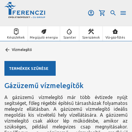
Készülékek
Megújuló energia
Szaniter
Szerszámok
Víz-gáz-fűtés
Vízmelegítő
TERMÉKEK SZŰRÉSE
Gázüzemű vízmelegítők
A gázüzemű vízmelegítő már több évtizede nyújt
segítséget, főleg régebbi építésű társasházak folyamatos
melegvíz ellátásban. A gázüzemű vízmelegítő ideális
megoldás kis vízvételű hely vízellátására. A gázüzemű
vízmelegítő csak akkor lép működésbe, amikor az
szükséges, például melegvizes csap megnyitásakor.