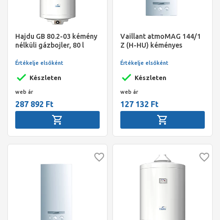
Hajdu GB 80.2-03 kémény
Vaillant atmoMAG 144/1
nélküli gázbojler, 80 l
Z (H-HU) kéményes
átfolyós gáz vízmelegítő
Értékelje elsőként
Értékelje elsőként
Készleten
Készleten
web ár
web ár
287 892 Ft
127 132 Ft