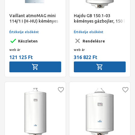
Vaillant atmoMAG mini
Hajdu GB 150.1-03
114/1 I (H-HU) kéményes
kéményes gázbojler, 150 l
átfolyós gáz vízmelegítő
Értékelje elsőként
Értékelje elsőként
Készleten
Rendelésre
web ár
web ár
121 125 Ft
316 822 Ft