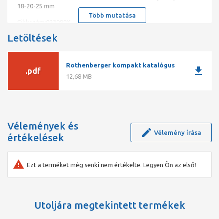
18-20-25 mm
Több mutatása
Cikkszám:023090X
Letöltések
A TUBE BENDER MAXI MSR használata megszünteti a
szerelvények beszerzési költségét A hajlítási szegmensek
gyorsan meglazíthatók és visszaállíthatók A dugós
mechanizmus miatt a hajlítási szegmensek könnyen
Rothenberger kompakt katalógus
download
.pdf
cserélhetők
12,68 MB
Vélemények és
Vélemény írása
értékelések
Ezt a terméket még senki nem értékelte. Legyen Ön az első!
Utoljára megtekintett termékek