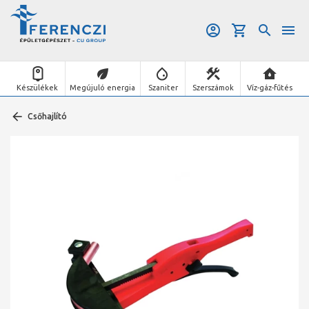
Készülékek
Megújuló energia
Szaniter
Szerszámok
Víz-gáz-fűtés
Csőhajlító