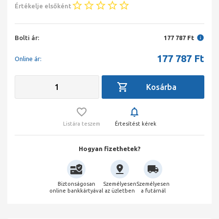
Értékelje elsőként
Bolti ár:
177 787 Ft
177 787
Ft
Online ár:
Listára teszem
Értesítést kérek
Hogyan fizethetek?
Biztonságosan
Személyesen
Személyesen
online bankkártyával
az üzletben
a futárnál