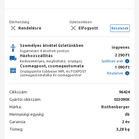
Elérhetőség:
Üzleteinkben:
Rendelésre
Elfogyott
Részletek
Személyes átvétel üzletünkben
ingyenes
Ingyenesen 4 átvételi ponton.
2 290 Ft
Házhozszállítás
Kedvezményes, megbízható, országos.
Szállítási árak
Csomagpont, csomagautomata
1 090 Ft
Országszerte többezer MPL és FOXPOST
Részletek
csomagautomatába és csomagpontra!
Cikkszám:
96424
Gyártói cikkszám:
023090X
Márka:
Rothenberger
Mennyiségi egység:
db
Garancia:
2 év
Tömeg:
3,28 kg