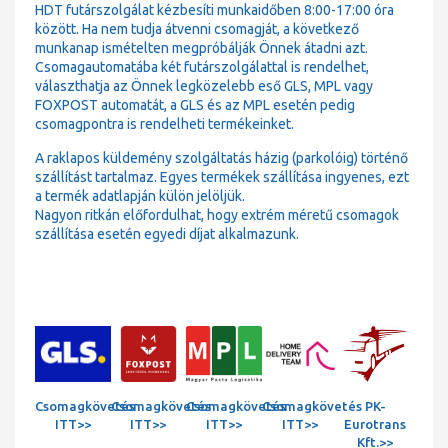
HDT futárszolgálat kézbesíti munkaidőben 8:00-17:00 óra
között. Ha nem tudja átvenni csomagját, a következő
munkanap ismételten megpróbálják Önnek átadni azt.
Csomagautomatába két futárszolgálattal is rendelhet,
választhatja az Önnek legközelebb eső GLS, MPL vagy
FOXPOST automatát, a GLS és az MPL esetén pedig
csomagpontra is rendelheti termékeinket.
A raklapos küldemény szolgáltatás házig (parkolóig) történő
szállítást tartalmaz. Egyes termékek szállítása ingyenes, ezt
a termék adatlapján külön jelöljük.
Nagyon ritkán előfordulhat, hogy extrém méretű csomagok
szállítása esetén egyedi díjat alkalmazunk.
Csomagkövetés
Csomagkövetés
Csomagkövetés
Csomagkövetés
PK-
ITT>>
ITT>>
ITT>>
ITT>>
Eurotrans
Kft.>>