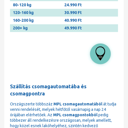
80-120 kg
24.990 Ft
120-160 kg
30.990 Ft
160-200 kg
40.990 Ft
200+ kg
49.990 Ft
Szállítás csomagautomatába és
csomagpontra
Országszerte többszáz
MPL csomagautomatából
át tudja
venni rendelését, melyek hétfőtől vasárnapig a nap 24
órájában elérhetőek. Az
MPL csomagpontokból
pedig
többezer áll rendelkezésre országosan, melyek amellett,
hogy közel esnek lakóhelyéhez, szintén kedvező