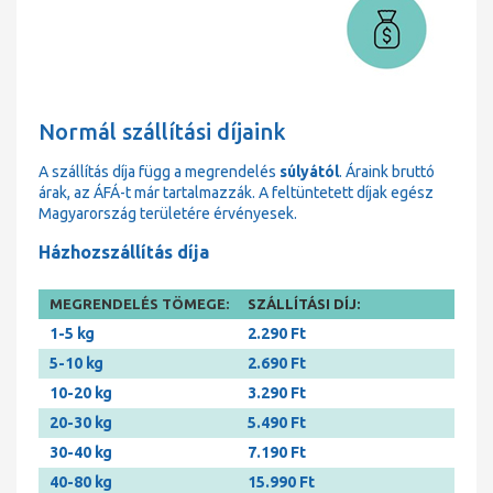
Normál szállítási díjaink
A szállítás díja függ a megrendelés
súlyától
. Áraink bruttó
árak, az ÁFÁ-t már tartalmazzák. A feltüntetett díjak egész
Magyarország területére érvényesek.
Házhozszállítás díja
MEGRENDELÉS TÖMEGE:
SZÁLLÍTÁSI DÍJ:
1-5 kg
2.290 Ft
5-10 kg
2.690 Ft
10-20 kg
3.290 Ft
20-30 kg
5.490 Ft
30-40 kg
7.190 Ft
40-80 kg
15.990 Ft