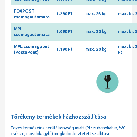
FOXPOST
1.290 Ft
max. 25 kg
max. br. 
csomagautomata
MPL
1.090 Ft
max. 20 kg
max. br. 
csomagautomata
MPL csomagpont
max. br. 
1.190 Ft
max. 20 kg
(PostaPont)
Ft
Törékeny termékek házhozszállítása
Egyes termékeink sérülékenység miatt (Pl.: zuhanykabin, WC
csésze, mosdókagyló) megkülönböztetett szállítási