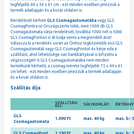
legfeljebb 60 x 36 x 61 cm - ezt minden esetben jelezzük a
termék adatlapján és a kosár oldalon is.
Rendelését kérheti
GLS Csomagautomatába
vagy GLS
CsomagPontra is! Országszerte több, mint 1000 db GLS
Csomagautomata várja rendelését, továbbá 1000-nél is több
GLS CsomagPonton is át tudja venni a megrendelt árut!
Válassza ki a rendelés során az Önhöz legközelebb eső GLS
Csomagautomatát vagy GLS CsomagPontot és kérje oda a
szállítást, ahol lehetősége van bankkártyával is kifizetni a
végösszeget! A GLS Csomagautomatába nem minden
termékünk kérhető, a csomag mérete legfeljebb 75 x 44 x 61
cm lehet - ezt minden esetben jelezzük a termék adatlapján
és a kosár oldalon is.
Szállítás díja
SZÁLLÍTÁSI
SÚLYKORLÁT:
ÉRTÉKNYI
DÍJ:
GLS
1.090 Ft
max. 40 kg
max. br. 
Csomagautomata
GLS CsomagPont
1.190 Ft
max. 40 kg
max. br. 