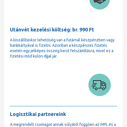
Utánvét kezelési költség: br. 990 Ft
A kiszállításkor lehetőség van a futárnál készpénzben vagy
bankkártyával is fizetni. Azonban a készpénzes fizetés
esetén egy jelképes összeg kerül felszámításra, mivel ez a
fizetési mód külön díjjal jár.
Logisztikai partnereink
A megrendelt csomagot annak súlyától függően az MPL és a