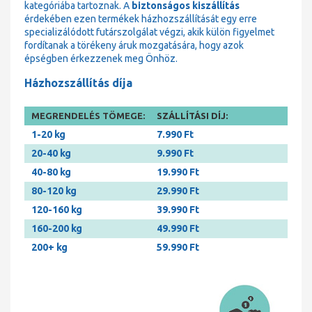
kategóriába tartoznak. A
biztonságos kiszállítás
érdekében ezen termékek házhozszállítását egy erre
specializálódott futárszolgálat végzi, akik külön figyelmet
fordítanak a törékeny áruk mozgatására, hogy azok
épségben érkezzenek meg Önhöz.
Házhozszállítás díja
MEGRENDELÉS TÖMEGE:
SZÁLLÍTÁSI DÍJ:
1-20 kg
7.990 Ft
20-40 kg
9.990 Ft
40-80 kg
19.990 Ft
80-120 kg
29.990 Ft
120-160 kg
39.990 Ft
160-200 kg
49.990 Ft
200+ kg
59.990 Ft