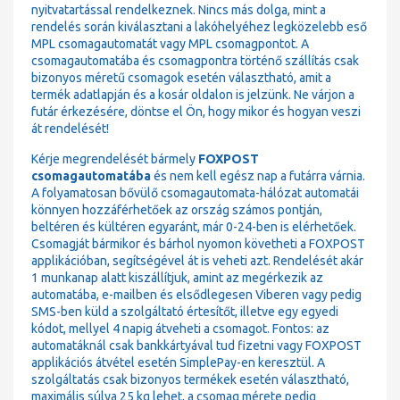
nyitvatartással rendelkeznek. Nincs más dolga, mint a
rendelés során kiválasztani a lakóhelyéhez legközelebb eső
MPL csomagautomatát vagy MPL csomagpontot. A
csomagautomatába és csomagpontra történő szállítás csak
bizonyos méretű csomagok esetén választható, amit a
termék adatlapján és a kosár oldalon is jelzünk. Ne várjon a
futár érkezésére, döntse el Ön, hogy mikor és hogyan veszi
át rendelését!
Kérje megrendelését bármely
FOXPOST
csomagautomatába
és nem kell egész nap a futárra várnia.
A folyamatosan bővülő csomagautomata-hálózat automatái
könnyen hozzáférhetőek az ország számos pontján,
beltéren és kültéren egyaránt, már 0-24-ben is elérhetőek.
Csomagját bármikor és bárhol nyomon követheti a FOXPOST
applikációban, segítségével át is veheti azt. Rendelését akár
1 munkanap alatt kiszállítjuk, amint az megérkezik az
automatába, e-mailben és elsődlegesen Viberen vagy pedig
SMS-ben küld a szolgáltató értesítőt, illetve egy egyedi
kódot, mellyel 4 napig átveheti a csomagot. Fontos: az
automatáknál csak bankkártyával tud fizetni vagy FOXPOST
applikációs átvétel esetén SimplePay-en keresztül. A
szolgáltatás csak bizonyos termékek esetén választható,
maximális súlya 25 kg lehet, a csomag mérete pedig