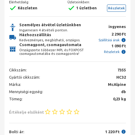
Elérhetőség:
Üzleteinkben:
Készleten
1 üzletben
Részletek
Személyes átvétel üzletünkben
ingyenes
Ingyenesen 4 átvételi ponton.
2 290 Ft
Házhozszállítás
Kedvezményes, megbízható, országos.
Szállítási árak
Csomagpont, csomagautomata
1 090 Ft
Országszerte többezer MPL és FOXPOST
Részletek
csomagautomatába és csomagpontra!
Cikkszám:
7355
Gyártói cikkszám:
HC32
Márka:
McAlpine
Mennyiségi egység:
db
Tömeg:
0,23 kg
Értékelje elsőként
Bolti ár:
1 220 Ft