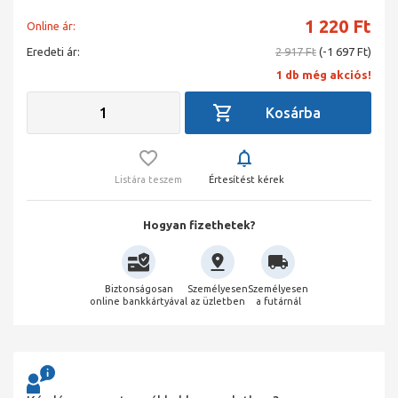
1 220
Ft
Online ár:
Eredeti ár:
2 917 Ft
(-1 697 Ft)
1 db még akciós!
Listára teszem
Értesítést kérek
Hogyan fizethetek?
Biztonságosan
Személyesen
Személyesen
online bankkártyával
az üzletben
a futárnál