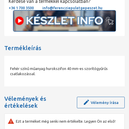
Kérdése van a termékkel kapcsolatban?
+36 1 700 3500
info@ferencziepuletgepeszet.hu
Termékleírás
Fehér színű műanyag hurokszifon 40 mm-es szorítógyűrűs
csatlakozással.
Vélemények és
Vélemény írása
értékelések
Ezt a terméket még senki nem értékelte. Legyen Ön az első!