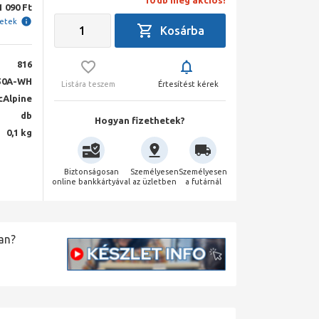
10 db még akciós!
1 090 Ft
letek
816
50A-WH
Listára teszem
Értesítést kérek
Alpine
db
Hogyan fizethetek?
0,1 kg
Biztonságosan
Személyesen
Személyesen
online bankkártyával
az üzletben
a futárnál
an?