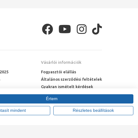
Vásárlói információk
 2025
Fogyasztói elállás
Általános szerződési feltételek
Gyakran ismételt kérdések
Online rendelés menete
Értem
Fizetési feltételek
Házhozszállítás
utasít mindent
Részletes beállítások