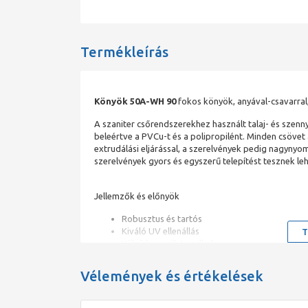
Termékleírás
Könyök 50A-WH 90
fokos könyök, anyával-csavarra
A szaniter csőrendszerekhez használt talaj- és sze
beleértve a PVCu-t és a polipropilént. Minden csöv
extrudálási eljárással, a szerelvények pedig nagyny
szerelvények gyors és egyszerű telepítést tesznek le
Jellemzők és előnyök
Robusztus és tartós
Kiváló UV ellenállás
T
Külső használatra alkalmas
Jó vegyszerállóság
Gyors és egyszerű telepítés
Vélemények és értékelések
Problémamentes teljesítmény