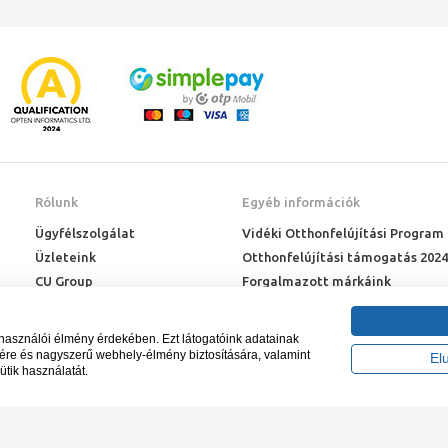
Rólunk
Egyéb információk
Ügyfélszolgálat
Vidéki Otthonfelújítási Program
Üzleteink
Otthonfelújítási támogatás 2024
CU Group
Forgalmazott márkáink
Rólunk
ÉMI engedélyek
Karrier
Letöltések
lhasználói élmény érdekében. Ezt látogatóink adatainak
Adatkezelési kérelem
sére és nagyszerű webhely-élmény biztosítására, valamint
El
ütik használatát.
Blog