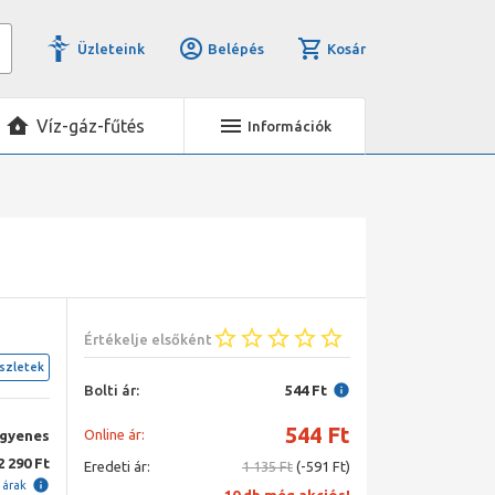
Üzleteink
Belépés
Kosár
Víz-gáz-fűtés
Információk
Értékelje elsőként
szletek
Bolti ár:
544 Ft
544
Ft
Online ár:
ngyenes
2 290 Ft
Eredeti ár:
1 135 Ft
(-591 Ft)
i árak