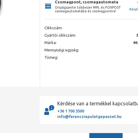
Csomagpont, csomagautomata
Országszerte többezer MPL és FOXPOST
Rész
csomagautomatába és csomagpontra!
Cikkszám:
Gyártói cikkszám:
Márka:
Mc
Mennyiségi egység:
Tömeg:
Kérdése van a termékkel kapcsolatb
+36 1 700 3500
info@ferencziepuletgepeszet.hu