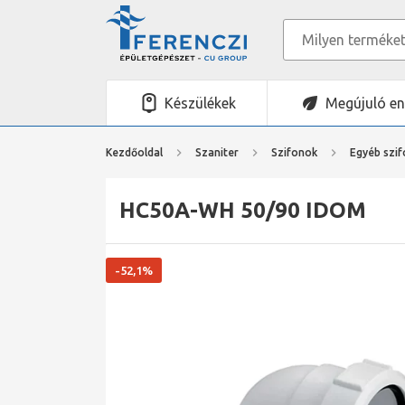
Készülékek
Megújuló en
Kezdőoldal
Szaniter
Szifonok
Egyéb szi
HC50A-WH 50/90 IDOM
-52,1%