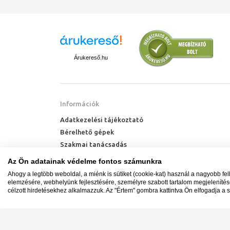
Árukereső.hu
Információk
Adatkezelési tájékoztató
Bérelhető gépek
Szakmai tanácsadás
Technik Cool Pro hőszivattyú tájékoztató
Az Ön adatainak védelme fontos számunkra
Milyen radiátort vegyek?
Ahogy a legtöbb weboldal, a miénk is sütiket (cookie-kat) használ a nagyobb fe
Hőszivattyú kalkulátor
elemzésére, webhelyünk fejlesztésére, személyre szabott tartalom megjeleníté
célzott hirdetésekhez alkalmazzuk. Az "Értem" gombra kattintva Ön elfogadja a s