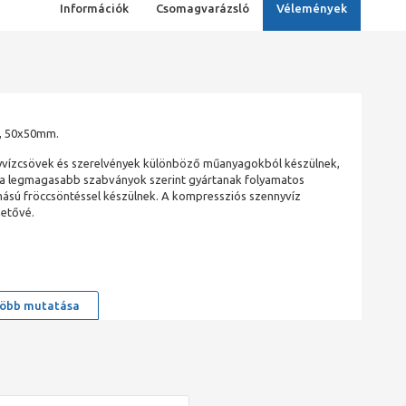
Információk
Csomagvarázsló
Vélemények
l, 50x50mm.
nnyvízcsövek és szerelvények különböző műanyagokból készülnek,
et a legmagasabb szabványok szerint gyártanak folyamatos
omású fröccsöntéssel készülnek. A kompressziós szennyvíz
hetővé.
öbb mutatása