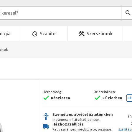
ergia
Szaniter
Szerszámok
fonok
Elérhetőség:
Üzleteinkben:
Készleten
2 üzletben
Ré
Személyes átvétel üzletünkben
i
Ingyenesen 4 átvételi ponton.
Házhozszállítás
Kedvezményes, megbízható, országos.
Szállítás