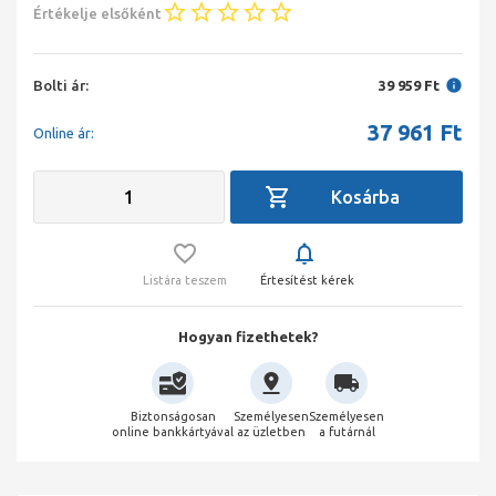
Értékelje elsőként
Bolti ár:
39 959 Ft
37 961
Ft
Online ár:
Listára teszem
Értesítést kérek
Hogyan fizethetek?
Biztonságosan
Személyesen
Személyesen
online bankkártyával
az üzletben
a futárnál