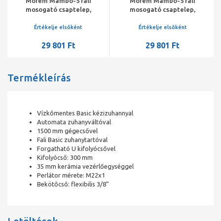
Mofém Mambo-5 fali
Mofém Mambo-5 fali
mosogató csaptelep,
mosogató csaptelep,
forgatható kifolyócsővel,
forgatható kifolyócsővel,
kifolyócső: 200 mm
kifolyócső: 180 mm
Értékelje elsőként
Értékelje elsőként
29 801 Ft
29 801 Ft
Termékleírás
Vízkőmentes Basic kézizuhannyal
Automata zuhanyváltóval
1500 mm gégecsővel
Fali Basic zuhanytartóval
Forgatható U kifolyócsővel
Kifolyócső: 300 mm
35 mm kerámia vezérlőegységgel
Perlátor mérete: M22x1
Bekötőcső: flexibilis 3/8”