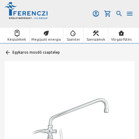
Készülékek
Megújuló energia
Szaniter
Szerszámok
Víz-gáz-fűtés
Egykaros mosdó csaptelep