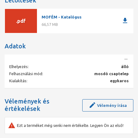
Letöltések
MOFÉM - Katalógus
download
.pdf
66,57 MB
Adatok
Elhelyezés:
álló
Felhasználási mód:
mosdó csaptelep
Kialakítás:
egykaros
Vélemények és
Vélemény írása
értékelések
Ezt a terméket még senki nem értékelte. Legyen Ön az első!