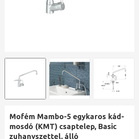
Mofém Mambo-5 egykaros kád-
mosdó (KMT) csaptelep, Basic
zuhanyszettel, álló