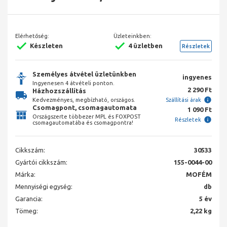
Elérhetőség:
Üzleteinkben:
Készleten
4 üzletben
Részletek
Személyes átvétel üzletünkben
ingyenes
Ingyenesen 4 átvételi ponton.
2 290 Ft
Házhozszállítás
Kedvezményes, megbízható, országos.
Szállítási árak
Csomagpont, csomagautomata
1 090 Ft
Országszerte többezer MPL és FOXPOST
Részletek
csomagautomatába és csomagpontra!
Cikkszám:
30533
Gyártói cikkszám:
155-0044-00
Márka:
MOFÉM
Mennyiségi egység:
db
Garancia:
5 év
Tömeg:
2,22 kg