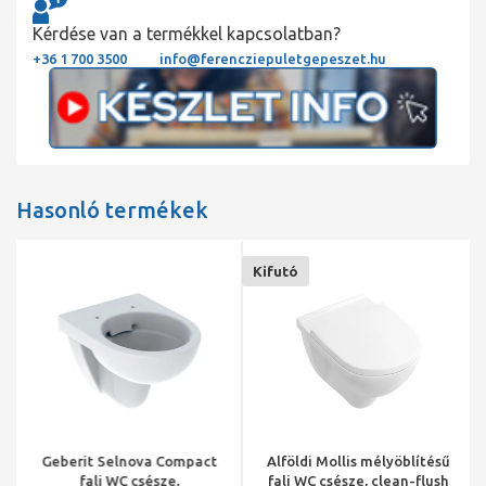
Kérdése van a termékkel kapcsolatban?
+36 1 700 3500
info@ferencziepuletgepeszet.hu
Hasonló termékek
Kifutó
Geberit Selnova Compact
Alföldi Mollis mélyöblítésű
fali WC csésze,
fali WC csésze, clean-flush