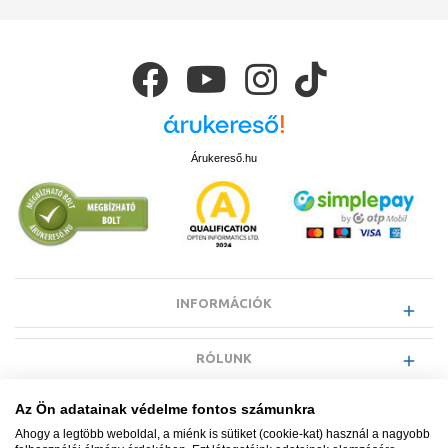
Árukereső.hu
INFORMÁCIÓK
RÓLUNK
Az Ön adatainak védelme fontos számunkra
EGYÉB INFORMÁCIÓK
Ahogy a legtöbb weboldal, a miénk is sütiket (cookie-kat) használ a nagyobb