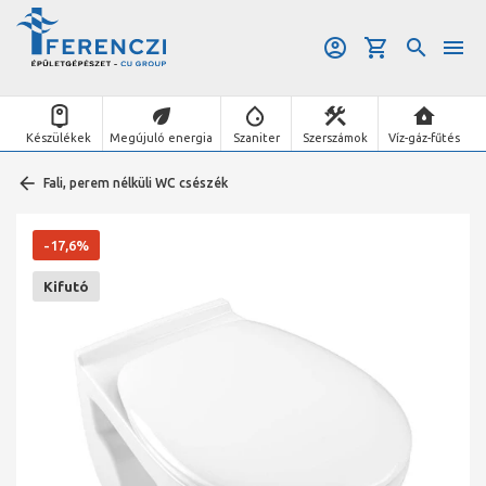
Készülékek
Megújuló energia
Szaniter
Szerszámok
Víz-gáz-fűtés
Fali, perem nélküli WC csészék
-17,6%
Kifutó