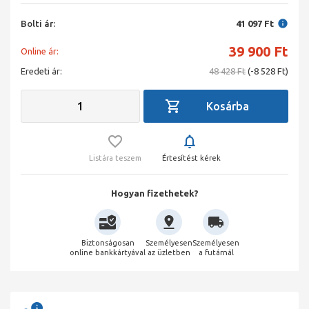
Bolti ár:
41 097 Ft
39 900
Ft
Online ár:
Eredeti ár:
48 428 Ft
(-8 528 Ft)
Listára teszem
Értesítést kérek
Hogyan fizethetek?
Biztonságosan
Személyesen
Személyesen
online bankkártyával
az üzletben
a futárnál