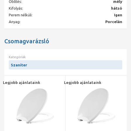
Öblítés:
mély
Kifolyás:
hátsó
Perem nélküli:
Igen
Anyag:
Porcelán
Csomagvarázsló
Kategóriák
Szaniter
Legjobb ajánlataink
Legjobb ajánlataink