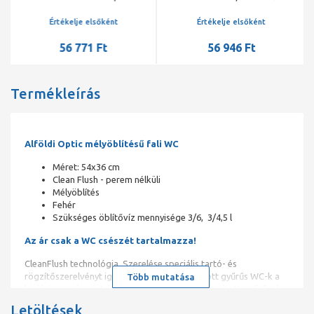
mélyöblítésű, rövidített,
öblítéssel, 360x560 mm,
Rimfree, Fehér
fehér
Értékelje elsőként
Értékelje elsőként
56 771 Ft
56 946 Ft
Termékleírás
Alföldi Optic mélyöblítésű fali WC
Méret: 54x36 cm
Clean Flush - perem nélküli
Mélyöblítés
Fehér
Szükséges öblítővíz mennyisége 3/6, 3/4,5 l
Az ár csak a WC csészét tartalmazza!
CleanFlush technológia, Szerelése speciális tartó- és
rögzítőszerelvényt igényel A CleanFlush, nyitott gyűrűs WC-k a
Több mutatása
higiénia egy új szintjét jelentik a WC-k terén. A nyitott gyűrűnek
köszönhetően a WC-k egy mozdulattal könnyedén tisztíthatók,
Letöltések