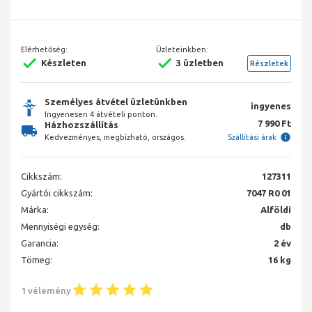
Elérhetőség:
Üzleteinkben:
Készleten
3 üzletben
Részletek
Személyes átvétel üzletünkben
ingyenes
Ingyenesen 4 átvételi ponton.
7 990 Ft
Házhozszállítás
Kedvezményes, megbízható, országos.
Szállítási árak
Cikkszám:
127311
Gyártói cikkszám:
7047 R0 01
Márka:
Alföldi
Mennyiségi egység:
db
Garancia:
2 év
Tömeg:
16 kg
1 vélemény