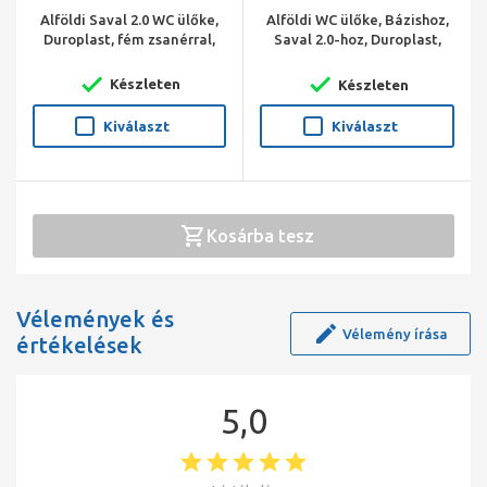
Alföldi Saval 2.0 WC ülőke,
Alföldi WC ülőke, Bázishoz,
Duroplast, fém zsanérral,
Saval 2.0-hoz, Duroplast,
Soft Closing és Quick
fém zsanérral, fehér
Release rendszerrel, fehér
Készleten
Készleten
Kiválaszt
Kiválaszt
Kosárba tesz
Vélemények és
Vélemény írása
értékelések
5,0