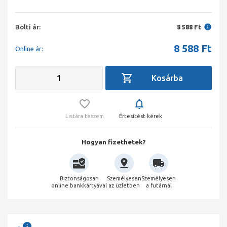
Bolti ár:
8 588 Ft
8 588
Ft
Online ár:
Listára teszem
Értesítést kérek
Hogyan fizethetek?
Biztonságosan
Személyesen
Személyesen
online bankkártyával
az üzletben
a futárnál