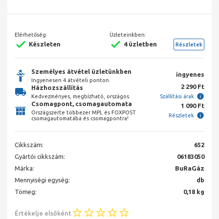
Elérhetőség:
Üzleteinkben:
Készleten
4 üzletben
Részletek
Személyes átvétel üzletünkben
ingyenes
Ingyenesen 4 átvételi ponton.
2 290 Ft
Házhozszállítás
Kedvezményes, megbízható, országos.
Szállítási árak
Csomagpont, csomagautomata
1 090 Ft
Országszerte többezer MPL és FOXPOST
Részletek
csomagautomatába és csomagpontra!
Cikkszám:
652
Gyártói cikkszám:
06183050
Márka:
BuRaGáz
Mennyiségi egység:
db
Tömeg:
0,18 kg
Értékelje elsőként