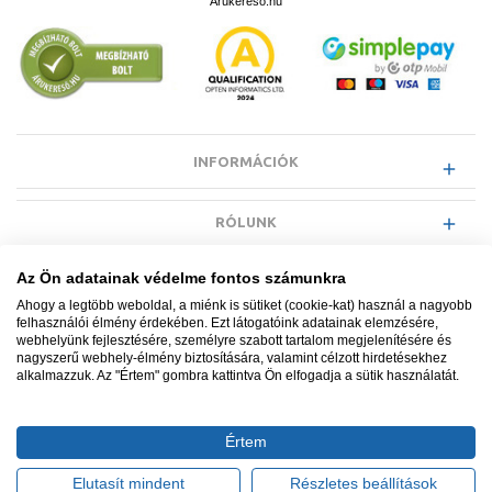
Árukereső.hu
INFORMÁCIÓK
RÓLUNK
Az Ön adatainak védelme fontos számunkra
EGYÉB INFORMÁCIÓK
Ahogy a legtöbb weboldal, a miénk is sütiket (cookie-kat) használ a nagyobb
felhasználói élmény érdekében. Ezt látogatóink adatainak elemzésére,
webhelyünk fejlesztésére, személyre szabott tartalom megjelenítésére és
VÁSÁRLÓI INFORMÁCIÓK
nagyszerű webhely-élmény biztosítására, valamint célzott hirdetésekhez
alkalmazzuk. Az "Értem" gombra kattintva Ön elfogadja a sütik használatát.
Értem
Minden jog fenntartva. © Adatkezelés nyilvántartási száma NAIH-
87052/2015.
Elutasít mindent
Részletes beállítások