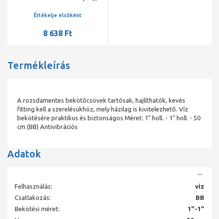
antivibrációs
Értékelje elsőként
8 638 Ft
Termékleírás
A rozsdamentes bekötőcsövek tartósak, hajlíthatók, kevés
fitting kell a szerelésükhöz, mely házilag is kivitelezhető. Víz
bekötésére praktikus és biztonságos Méret: 1" holl. - 1" holl. - 50
cm (BB) Antivibrációs
Adatok
Felhasználás:
víz
Csatlakozás:
BB
Bekötési méret:
1"-1"