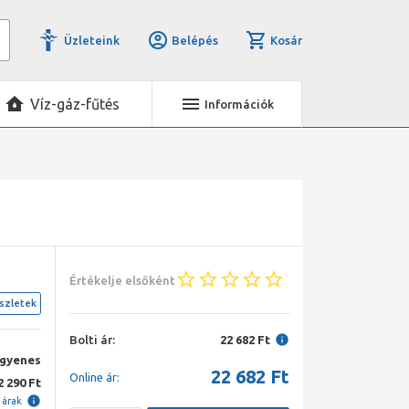
Üzleteink
Belépés
Kosár
Víz-gáz-fűtés
Információk
Értékelje elsőként
szletek
Bolti ár:
22 682 Ft
ngyenes
22 682
Ft
Online ár:
2 290 Ft
i árak