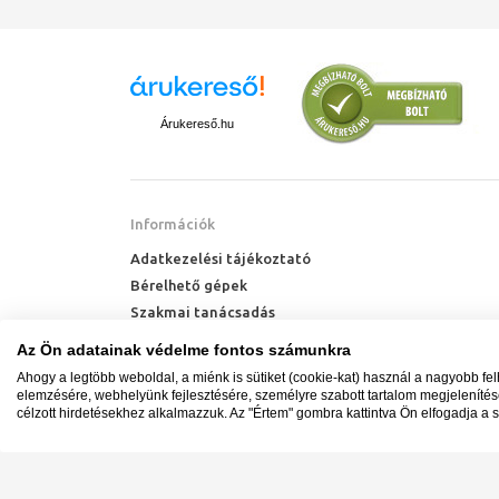
Árukereső.hu
Információk
Adatkezelési tájékoztató
Bérelhető gépek
Szakmai tanácsadás
Technik Cool Pro hőszivattyú tájékoztató
Az Ön adatainak védelme fontos számunkra
Milyen radiátort vegyek?
Ahogy a legtöbb weboldal, a miénk is sütiket (cookie-kat) használ a nagyobb fe
Hőszivattyú kalkulátor
elemzésére, webhelyünk fejlesztésére, személyre szabott tartalom megjeleníté
célzott hirdetésekhez alkalmazzuk. Az "Értem" gombra kattintva Ön elfogadja a s