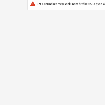
Isotwin Condens (2010-től)
Ezt a terméket még senki nem értékelte. Legyen Ö
Renova Electric (...KE/14) sorozat
Themaclassic C25 (H-HU), Renova Mini (18, 19 s
Az Exacontrol szabályzócsaládban az alábbi típusok 
Exacontrol
Programozás nélküli on/off termosztát, amely
Exacontrol Select
Programozás nélküli modulációs termosztát, a
hőmérséklet (HMV) beállítására is alkalmas.