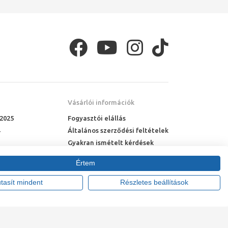
Vásárlói információk
 2025
Fogyasztói elállás
Általános szerződési feltételek
Gyakran ismételt kérdések
Online rendelés menete
Értem
Fizetési feltételek
Házhozszállítás
utasít mindent
Részletes beállítások