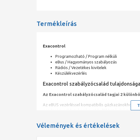
Termékleírás
Exacontrol
Programozható / Program nélküli
eBus / Hagyományos szabályozás
Rádiós / Vezetékes kivitelek
Készülékvezérlés
Exacontrol szabályzócsalád tulajdonsága
Az Exacontrol szabályzócsalád tagjai 2 különbö
Az eBUS vezérléssel kompatibilis gázkazánokhoz a 
T
gazdaságosabb, takarékosabb, "E" betűjelzést is ta
készüléktípusokhoz ezek a termosztátok NEM alkal
Vélemények és értékelések
eBUS vezérlésű készülékeink a következők:
Thelia Condens, Thema Condens, Isofast 21 