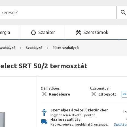
ergia
Szaniter
Szerszámok
 szabályzó
Szabályzó
Fűtés szabályzó
Select SRT 50/2 termosztát
Elérhetőség:
Üzleteinkben:
Rendelésre
Elfogyott
Ré
Személyes átvétel üzletünkben
i
Ingyenesen 4 átvételi ponton.
Házhozszállítás
Kedvezményes, megbízható, országos.
Szállítás