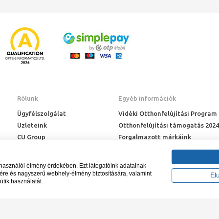
Rólunk
Egyéb információk
Ügyfélszolgálat
Vidéki Otthonfelújítási Program
Üzleteink
Otthonfelújítási támogatás 2024
CU Group
Forgalmazott márkáink
Rólunk
ÉMI engedélyek
Karrier
Letöltések
lhasználói élmény érdekében. Ezt látogatóink adatainak
Adatkezelési kérelem
sére és nagyszerű webhely-élmény biztosítására, valamint
El
ütik használatát.
Blog