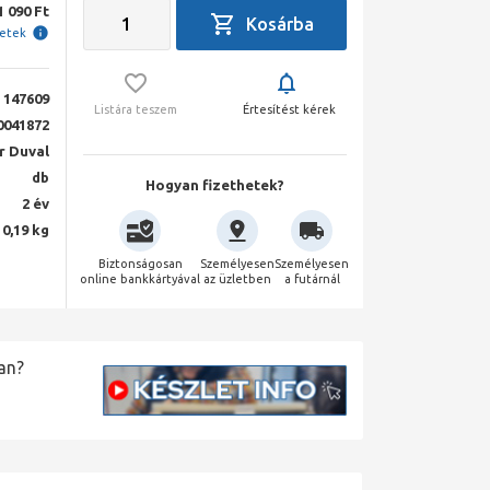
1 090 Ft
letek
147609
Listára teszem
Értesítést kérek
0041872
r Duval
db
Hogyan fizethetek?
2 év
0,19 kg
Biztonságosan
Személyesen
Személyesen
online bankkártyával
az üzletben
a futárnál
an?