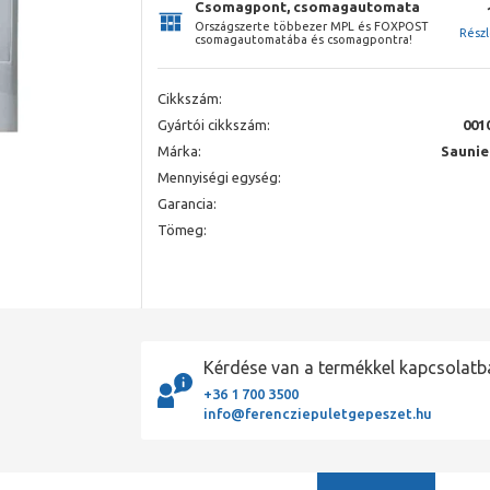
Csomagpont, csomagautomata
Országszerte többezer MPL és FOXPOST
Rész
csomagautomatába és csomagpontra!
Cikkszám:
Gyártói cikkszám:
001
Márka:
Saunie
Mennyiségi egység:
Garancia:
Tömeg:
Kérdése van a termékkel kapcsolatb
+36 1 700 3500
info@ferencziepuletgepeszet.hu