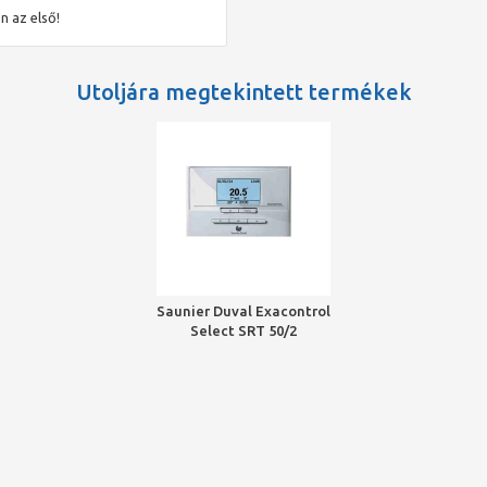
n az első!
orozat), Semia, Isotwin (2008-tól)
állnak rendelkezésre:
Utoljára megtekintett termékek
 a helyiséghőmérséklet szabályozására szolgál.
mely a helyiséghőmérséklet szabályozására szolgál. A melegvíz-
Saunier Duval Exacontrol
Select SRT 50/2
termosztát