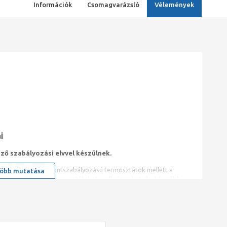
Információk
Csomagvarázsló
Vélemények
i
ző szabályozási elvvel készülnek.
hagyományos kétpontszabályozású termosztátok mellett a
öbb mutatása
rtalmazó eBUS-os termosztátokat is alkalmazhatjuk. A korábbi
mazhatók.
Condens, KKS Condens, Semia Condens, Semiatek Condens,