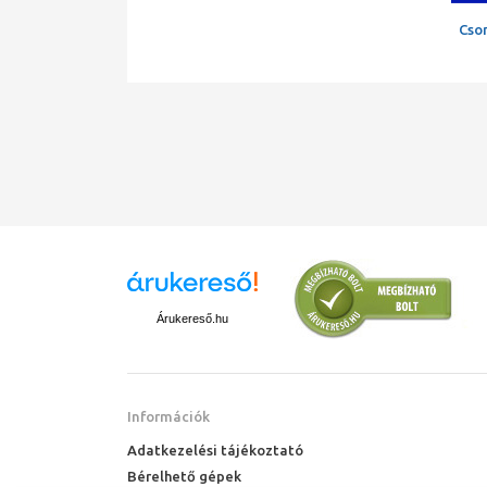
Cso
Árukereső.hu
Információk
Adatkezelési tájékoztató
Bérelhető gépek