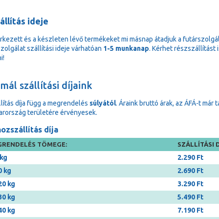
állítás ideje
rkezett és a készleten lévő termékeket mi másnap átadjuk a futárszolgá
zolgálat szállítási ideje várhatóan
1-5 munkanap
. Kérhet részszállítást
i!
ál szállítási díjaink
llítás díja függ a megrendelés
súlyától
. Áraink bruttó árak, az ÁFÁ-t már 
rország területére érvényesek.
ozszállítás díja
RENDELÉS TÖMEGE:
SZÁLLÍTÁSI D
 kg
2.290 Ft
0 kg
2.690 Ft
20 kg
3.290 Ft
30 kg
5.490 Ft
40 kg
7.190 Ft