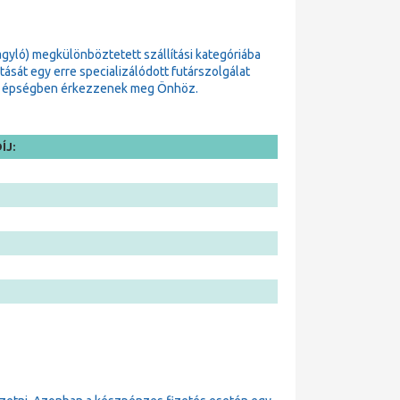
gyló) megkülönböztetett szállítási kategóriába
sát egy erre specializálódott futárszolgálat
zok épségben érkezzenek meg Önhöz.
ÍJ: