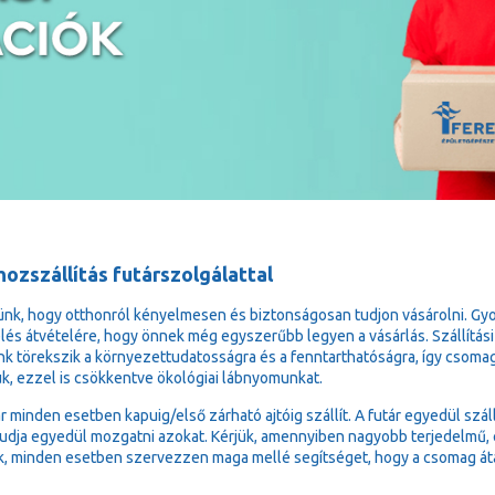
ozszállítás futárszolgálattal
ünk, hogy otthonról kényelmesen és biztonságosan tudjon vásárolni. Gy
lés átvételére, hogy önnek még egyszerűbb legyen a vásárlás. Szállítási
k törekszik a környezettudatosságra és a fenntarthatóságra, így csoma
ük, ezzel is csökkentve ökológiai lábnyomunkat.
ár minden esetben kapuig/első zárható ajtóig szállít. A futár egyedül sz
udja egyedül mozgatni azokat. Kérjük, amennyiben nagyobb terjedelmű, e
k, minden esetben szervezzen maga mellé segítséget, hogy a csomag át