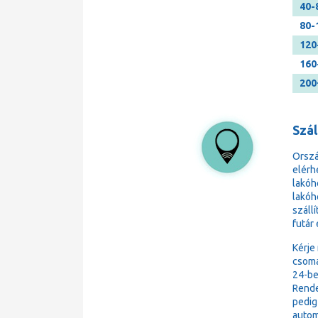
40-
80-
120
160
200
Szá
Orsz
elérh
lakóh
lakóh
száll
futár
Kérje
csoma
24-be
Rende
pedig
autom