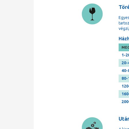
Tör
Egyes
tarto
végzi
Házh
MEG
1-2
20-
40-
80-
120
160
200
Után