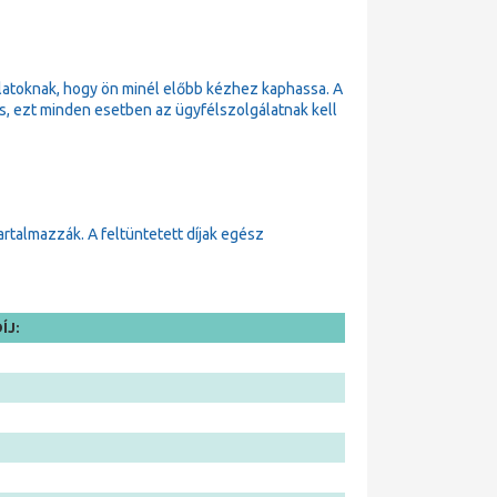
latoknak, hogy ön minél előbb kézhez kaphassa. A
 is, ezt minden esetben az ügyfélszolgálatnak kell
tartalmazzák. A feltüntetett díjak egész
ÍJ: