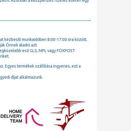
fizetni. Azonban a készpénzes fizetés esetén egy
t kézbesíti munkaidőben 8:00-17:00 óra között.
ák Önnek átadni azt.
k legközelebb eső GLS, MPL vagy FOXPOST
nket.
az. Egyes termékek szállítása ingyenes, ezt a
gyedi díjat alkalmazunk.