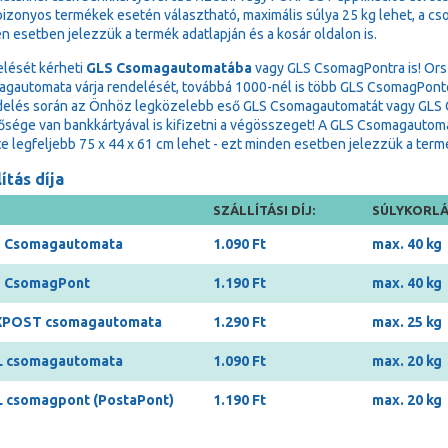
bizonyos termékek esetén választható, maximális súlya 25 kg lehet, a cs
n esetben jelezzük a termék adatlapján és a kosár oldalon is.
lését kérheti
GLS Csomagautomatába
vagy GLS CsomagPontra is! Ors
gautomata várja rendelését, továbbá 1000-nél is több GLS CsomagPonton 
delés során az Önhöz legközelebb eső GLS Csomagautomatát vagy GLS Cs
ősége van bankkártyával is kifizetni a végösszeget! A GLS Csomagauto
e legfeljebb 75 x 44 x 61 cm lehet - ezt minden esetben jelezzük a termék
ítás díja
SZÁLLÍTÁSI DÍJ:
SÚLYKORLÁ
 Csomagautomata
1.090 Ft
max. 40 kg
 CsomagPont
1.190 Ft
max. 40 kg
POST csomagautomata
1.290 Ft
max. 25 kg
 csomagautomata
1.090 Ft
max. 20 kg
 csomagpont (PostaPont)
1.190 Ft
max. 20 kg