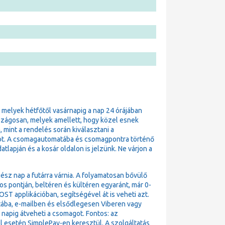
, melyek hétfőtől vasárnapig a nap 24 órájában
szágosan, melyek amellett, hogy közel esnek
 mint a rendelés során kiválasztani a
t. A csomagautomatába és csomagpontra történő
lapján és a kosár oldalon is jelzünk. Ne várjon a
ész nap a futárra várnia. A folyamatosan bővülő
pontján, beltéren és kültéren egyaránt, már 0-
T applikációban, segítségével át is veheti azt.
atába, e-mailben és elsődlegesen Viberen vagy
4 napig átveheti a csomagot. Fontos: az
l esetén SimplePay-en keresztül. A szolgáltatás