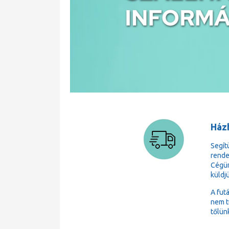
Házh
Segít
rende
Cégün
küldj
A fut
nem t
tőlün