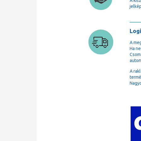
A kis
jelkép
Logi
A meg
Ha ne
Csoma
autom
A rak
termé
Nagyo