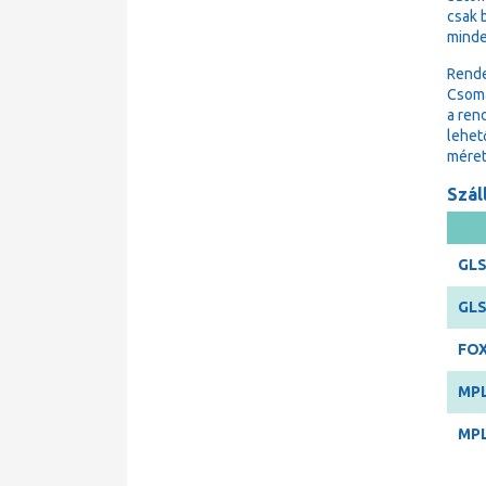
csak 
minde
Rende
Csoma
a ren
lehet
méret
Száll
GLS
GLS
FOX
MPL
MPL