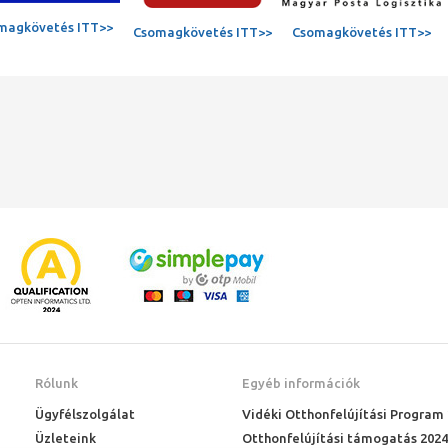
magkövetés ITT>>
Csomagkövetés ITT>>
Csomagkövetés ITT>>
Rólunk
Egyéb információk
Ügyfélszolgálat
Vidéki Otthonfelújítási Program
Üzleteink
Otthonfelújítási támogatás 2024