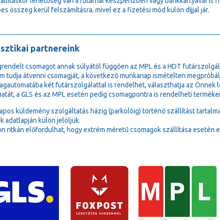
zállításkor lehetőség van a futárnál készpénzben vagy bankkártyával is 
es összeg kerül felszámításra, mivel ez a fizetési mód külön díjjal jár.
sztikai partnereink
rendelt csomagot annak súlyától függően az MPL és a HDT futárszolgála
m tudja átvenni csomagját, a következő munkanap ismételten megpróbálj
gautomatába két futárszolgálattal is rendelhet, választhatja az Önne
atát, a GLS és az MPL esetén pedig csomagpontra is rendelheti termékei
lapos küldemény szolgáltatás házig (parkolóig) történő szállítást tartalm
k adatlapján külön jelöljük.
n ritkán előfordulhat, hogy extrém méretű csomagok szállítása esetén e