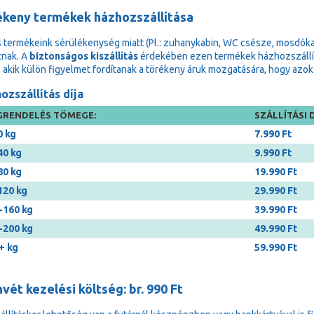
ékeny termékek házhozszállítása
 termékeink sérülékenység miatt (Pl.: zuhanykabin, WC csésze, mosdóka
znak. A
biztonságos kiszállítás
érdekében ezen termékek házhozszállítá
, akik külön figyelmet fordítanak a törékeny áruk mozgatására, hogy a
ozszállítás díja
RENDELÉS TÖMEGE:
SZÁLLÍTÁSI D
0 kg
7.990 Ft
40 kg
9.990 Ft
80 kg
19.990 Ft
120 kg
29.990 Ft
-160 kg
39.990 Ft
-200 kg
49.990 Ft
+ kg
59.990 Ft
vét kezelési költség: br. 990 Ft