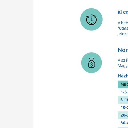
Kisz
A beé
futárs
jelezn
Norm
A szá
Magya
Házh
MEG
1-5
5-1
10-
20-
30-