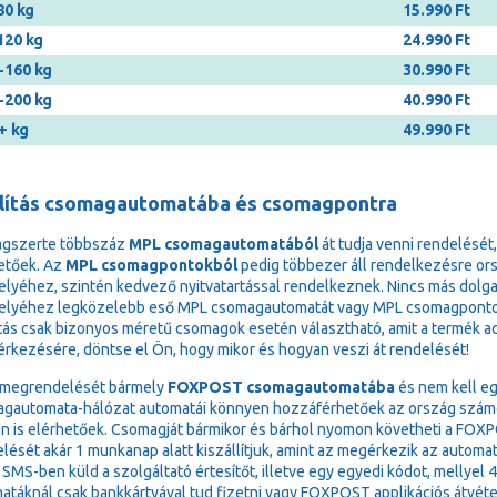
80 kg
15.990 Ft
120 kg
24.990 Ft
-160 kg
30.990 Ft
-200 kg
40.990 Ft
+ kg
49.990 Ft
llítás csomagautomatába és csomagpontra
ágszerte többszáz
MPL csomagautomatából
át tudja venni rendelését
etőek. Az
MPL csomagpontokból
pedig többezer áll rendelkezésre or
elyéhez, szintén kedvező nyitvatartással rendelkeznek. Nincs más dolga,
elyéhez legközelebb eső MPL csomagautomatát vagy MPL csomagponto
ítás csak bizonyos méretű csomagok esetén választható, amit a termék adat
 érkezésére, döntse el Ön, hogy mikor és hogyan veszi át rendelését!
 megrendelését bármely
FOXPOST csomagautomatába
és nem kell eg
gautomata-hálózat automatái könnyen hozzáférhetőek az ország számos 
n is elérhetőek. Csomagját bármikor és bárhol nyomon követheti a FOXPOS
lését akár 1 munkanap alatt kiszállítjuk, amint az megérkezik az autom
 SMS-ben küld a szolgáltató értesítőt, illetve egy egyedi kódot, mellyel 
atáknál csak bankkártyával tud fizetni vagy FOXPOST applikációs átvéte