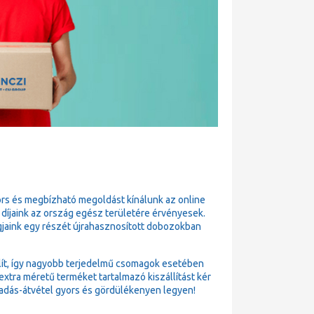
ors és megbízható megoldást kínálunk az online
 díjaink az ország egész területére érvényesek.
gjaink egy részét újrahasznosított dobozokban
állít, így nagyobb terjedelmű csomagok esetében
xtra méretű terméket tartalmazó kiszállítást kér
adás-átvétel gyors és gördülékenyen legyen!