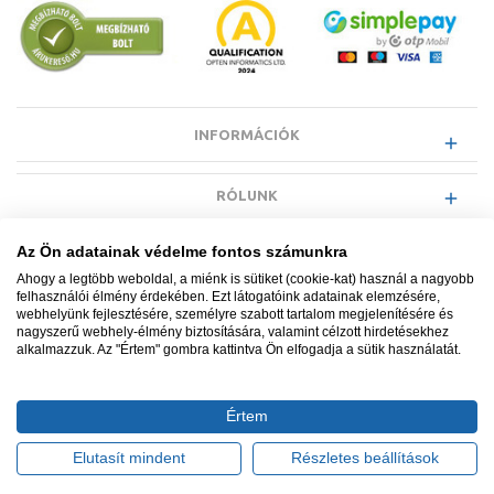
INFORMÁCIÓK
RÓLUNK
Az Ön adatainak védelme fontos számunkra
EGYÉB INFORMÁCIÓK
Ahogy a legtöbb weboldal, a miénk is sütiket (cookie-kat) használ a nagyobb
felhasználói élmény érdekében. Ezt látogatóink adatainak elemzésére,
webhelyünk fejlesztésére, személyre szabott tartalom megjelenítésére és
VÁSÁRLÓI INFORMÁCIÓK
nagyszerű webhely-élmény biztosítására, valamint célzott hirdetésekhez
alkalmazzuk. Az "Értem" gombra kattintva Ön elfogadja a sütik használatát.
Értem
Minden jog fenntartva. © Adatkezelés nyilvántartási száma NAIH-
87052/2015.
Elutasít mindent
Részletes beállítások
Ügyfélszolgálat: +36 1 700 3500