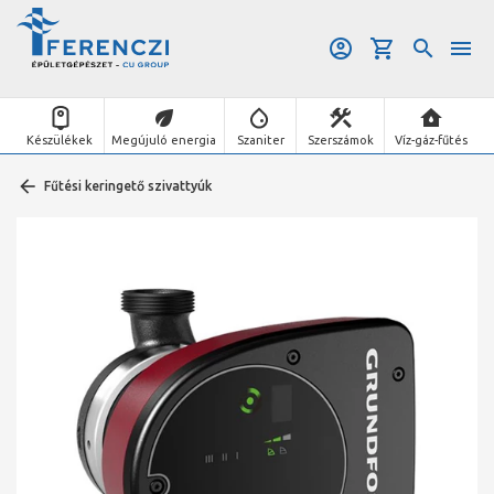
Készülékek
Megújuló energia
Szaniter
Szerszámok
Víz-gáz-fűtés
Fűtési keringető szivattyúk