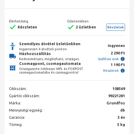
Elérhetőség:
Üzleteinkben:
Készleten
2 üzletben
Részletek
Személyes átvétel üzletünkben
ingyenes
Ingyenesen 4 átvételi ponton.
2 290 Ft
Házhozszállítás
Kedvezményes, megbízható, országos.
Szállítási árak
Csomagpont, csomagautomata
1 190 Ft
Országszerte többezer MPL és FOXPOST
Részletek
csomagautomatába és csomagpontra!
Cikkszám:
108569
Gyártói cikkszám:
99221281
Márka:
Grundfos
Mennyiségi egység:
db
Garancia:
3 év
Tömeg:
5 kg