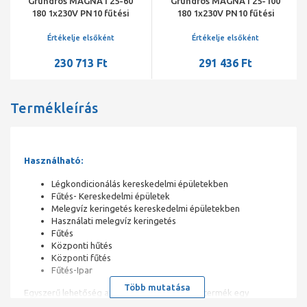
Grundfos MAGNA1 25-60
Grundfos MAGNA1 25-100
180 1x230V PN10 fűtési
180 1x230V PN10 fűtési
keringető szivattyú
keringető szivattyú
Értékelje elsőként
Értékelje elsőként
230 713 Ft
291 436 Ft
Termékleírás
Használható:
Légkondicionálás kereskedelmi épületekben
Fűtés- Kereskedelmi épületek
Melegvíz keringetés kereskedelmi épületekben
Használati melegvíz keringetés
Fűtés
Központi hűtés
Központi fűtés
Fűtés-Ipar
Több mutatása
Egyszerű lehetőség a jól végzett munkára. A termék egy
egyszerű kezelőfelülettel rendelkezik, ami különösen alkalmas a