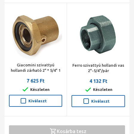
ASTM A48-200B
Járókerék
PES 30%GF
Telepítés
Megengedett hőmérséklettartomány
0 .. 40 °C
Maximális üzemi nyomás
10 bar
Csőcsatlakozás
G 2"
Névl. nyomás
PN 10
Beépítési hossz
180 mm
Giacomini szivattyú
Ferro szivattyú hollandi vas
hollandi zárható 2" * 5/4" 1
2"-5/4"/pár
Folyadék
db ár, (2db/doboz)
7 625 Ft
4 132 Ft
Szivattyúzott közeg
Víz
Folyadékhőmérséklet tartomány
-10 .. 110 °C
Készleten
Készleten
Folyadék-hőmérséklet működés közben
60 °C
Kiválaszt
Kiválaszt
Sűrűség
983.2 kg/m³
Elektromos adatok
Telj. - P1
8 .. 188 W
Kosárba tesz
Hálózati frekvencia
50 / 60 Hz