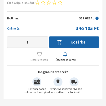
Értékelje elsőként
Bolti ár:
357 092 Ft
346 105
Ft
Online ár:
Listára teszem
Értesítést kérek
Hogyan fizethetek?
Biztonságosan
Személyesen
Személyesen
online bankkártyával
az üzletben
a futárnál