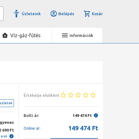
Üzleteink
Belépés
Kosár
Víz-gáz-fűtés
Információk
Értékelje elsőként
szletek
Bolti ár:
149 474 Ft
ngyenes
149 474
Ft
Online ár:
2 690 Ft
i árak