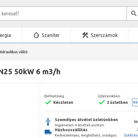
ergia
Szaniter
Szerszámok
Hidraulikus váltó
DN25 50kW 6 m3/h
Elérhetőség:
Üzleteinkben:
Készleten
2 üzletben
Ré
Személyes átvétel üzletünkben
i
Ingyenesen 4 átvételi ponton.
Házhozszállítás
Kedvezményes, megbízható, országos.
Szállítás