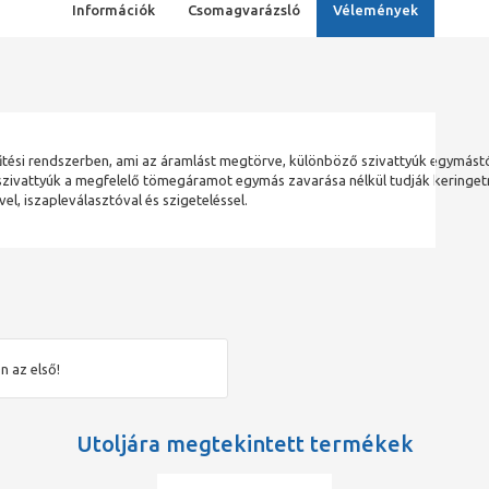
Információk
Csomagvarázsló
Vélemények
űtési rendszerben, ami az áramlást megtörve, különböző szivattyúk egymástó
szivattyúk a megfelelő tömegáramot egymás zavarása nélkül tudják keringet
el, iszapleválasztóval és szigeteléssel.
n az első!
Utoljára megtekintett termékek