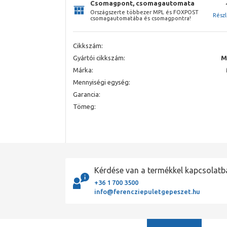
Csomagpont, csomagautomata
Országszerte többezer MPL és FOXPOST
Rész
csomagautomatába és csomagpontra!
Cikkszám:
Gyártói cikkszám:
M
Márka:
Mennyiségi egység:
Garancia:
Tömeg:
Kérdése van a termékkel kapcsolatb
+36 1 700 3500
info@ferencziepuletgepeszet.hu