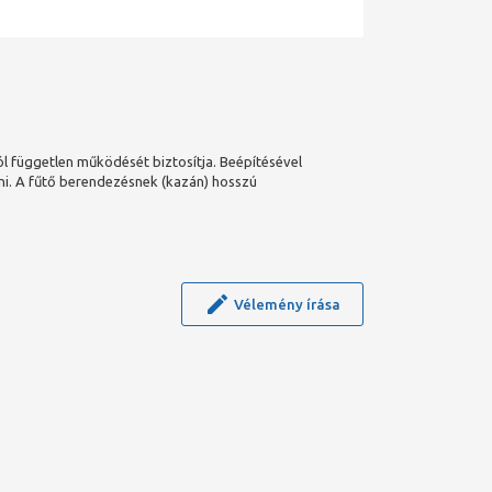
l független működését biztosítja. Beépítésével
ni. A fűtő berendezésnek (kazán) hosszú
Vélemény írása