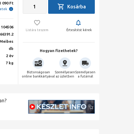
1 090 Ft
letek
104506
Listára teszem
Értesítést kérek
66391.2
Meibes
db
Hogyan fizethetek?
2 év
7 kg
Biztonságosan
Személyesen
Személyesen
online bankkártyával
az üzletben
a futárnál
an?