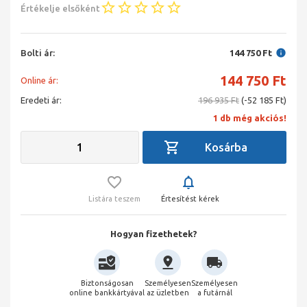
Értékelje elsőként
Bolti ár:
144 750 Ft
144 750
Ft
Online ár:
Eredeti ár:
196 935 Ft
(-52 185 Ft)
1 db még akciós!
Listára teszem
Értesítést kérek
Hogyan fizethetek?
Biztonságosan
Személyesen
Személyesen
online bankkártyával
az üzletben
a futárnál