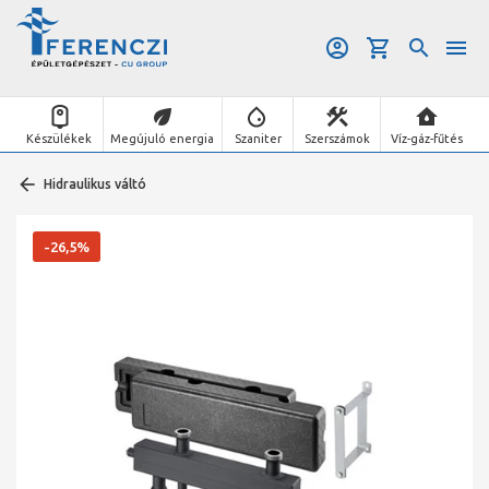
Készülékek
Megújuló energia
Szaniter
Szerszámok
Víz-gáz-fűtés
Hidraulikus váltó
-26,5%