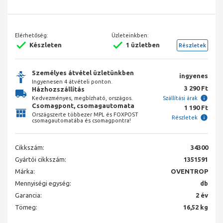
Elérhetőség:
Üzleteinkben:
Készleten
1 üzletben
Részletek
Személyes átvétel üzletünkben
ingyenes
Ingyenesen 4 átvételi ponton.
3 290 Ft
Házhozszállítás
Kedvezményes, megbízható, országos.
Szállítási árak
Csomagpont, csomagautomata
1 190 Ft
Országszerte többezer MPL és FOXPOST
Részletek
csomagautomatába és csomagpontra!
Cikkszám:
34300
Gyártói cikkszám:
1351591
Márka:
OVENTROP
Mennyiségi egység:
db
Garancia:
2 év
Tömeg:
16,52 kg