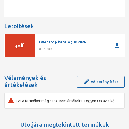
Letöltések
Oventrop katalógus 2026
download
.pdf
4,15 MB
Vélemények és
Vélemény írása
értékelések
Ezt a terméket még senki nem értékelte. Legyen Ön az első!
Utoljára megtekintett termékek