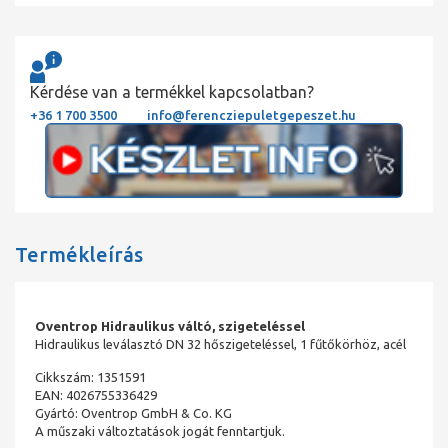
Kérdése van a termékkel kapcsolatban?
+36 1 700 3500
info@ferencziepuletgepeszet.hu
Termékleírás
Oventrop Hidraulikus váltó, szigeteléssel
Hidraulikus leválasztó DN 32 hőszigeteléssel, 1 fűtőkörhöz, acél
Cikkszám: 1351591
EAN: 4026755336429
Gyártó: Oventrop GmbH & Co. KG
A műszaki változtatások jogát fenntartjuk.