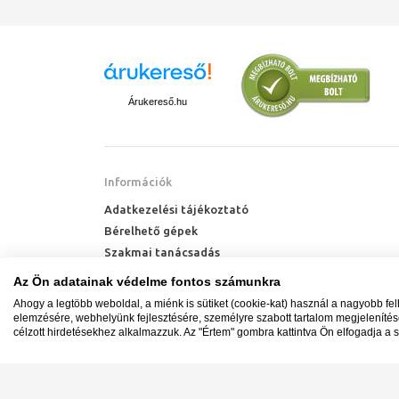
Árukereső.hu
Információk
Adatkezelési tájékoztató
Bérelhető gépek
Szakmai tanácsadás
Technik Cool Pro hőszivattyú tájékoztató
Az Ön adatainak védelme fontos számunkra
Milyen radiátort vegyek?
Ahogy a legtöbb weboldal, a miénk is sütiket (cookie-kat) használ a nagyobb fe
Hőszivattyú kalkulátor
elemzésére, webhelyünk fejlesztésére, személyre szabott tartalom megjeleníté
célzott hirdetésekhez alkalmazzuk. Az "Értem" gombra kattintva Ön elfogadja a s