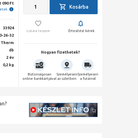
1 090 Ft
letek
33924
Listára teszem
Értesítést kérek
0-26-32
 Therm
db
Hogyan fizethetek?
2 év
0,2 kg
Biztonságosan
Személyesen
Személyesen
online bankkártyával
az üzletben
a futárnál
an?