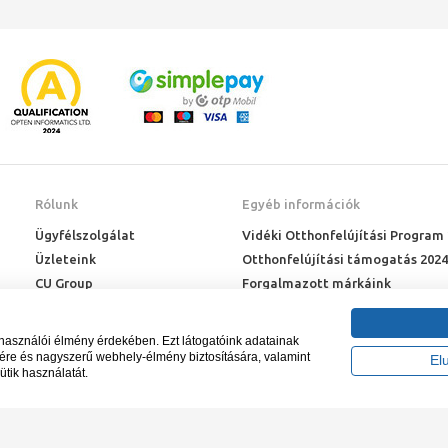
Rólunk
Egyéb információk
Ügyfélszolgálat
Vidéki Otthonfelújítási Program
Üzleteink
Otthonfelújítási támogatás 2024
CU Group
Forgalmazott márkáink
Rólunk
ÉMI engedélyek
Karrier
Letöltések
lhasználói élmény érdekében. Ezt látogatóink adatainak
Adatkezelési kérelem
sére és nagyszerű webhely-élmény biztosítására, valamint
El
ütik használatát.
Blog