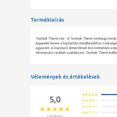
Termékleírás
Technik Therm Uni - A Technik Therm ötrétegű rendsz
legyenek benne a háztartási installációkhoz szükség
egyaránt. A standard átmérőknek köszönhetően a leg
idomaival is rá lehet csatlakozni. Technik Therm kali
Vélemények és értékelések
star
star
star
star
star
5,0
star
star
star
star
star_border
star
star
star
star_border
star_border
star
star
star_border
star_border
star_border
1 értékelés