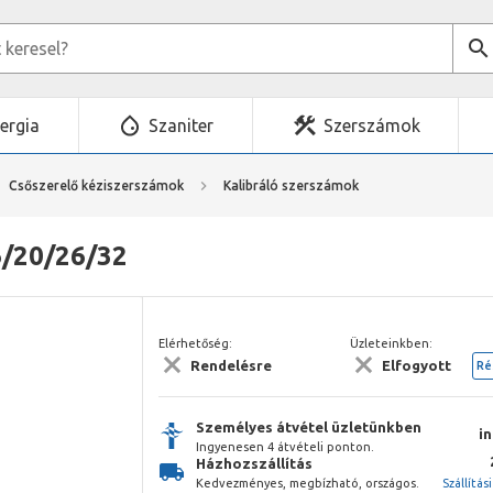
ergia
Szaniter
Szerszámok
Csőszerelő kéziszerszámok
Kalibráló szerszámok
6/20/26/32
Elérhetőség:
Üzleteinkben:
Rendelésre
Elfogyott
Ré
Személyes átvétel üzletünkben
i
Ingyenesen 4 átvételi ponton.
Házhozszállítás
Kedvezményes, megbízható, országos.
Szállítás