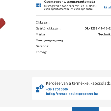
Csomagpont, csomagautomata
Országszerte többezer MPL és FOXPOST
Rész
csomagautomatába és csomagpontra!
Cikkszám:
Gyártói cikkszám:
DL-1232-19-16-2
Márka:
Technik
Mennyiségi egység:
Garancia:
Tömeg:
Kérdése van a termékkel kapcsolatb
+36 1 700 3500
info@ferencziepuletgepeszet.hu