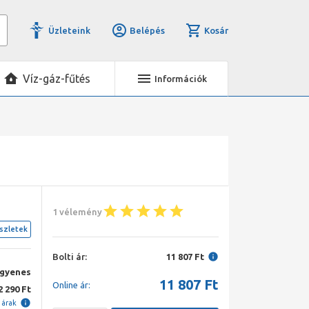
Üzleteink
Belépés
Kosár
Víz-gáz-fűtés
Információk
1 vélemény
szletek
Bolti ár:
11 807 Ft
ngyenes
11 807
Ft
Online ár:
2 290 Ft
i árak