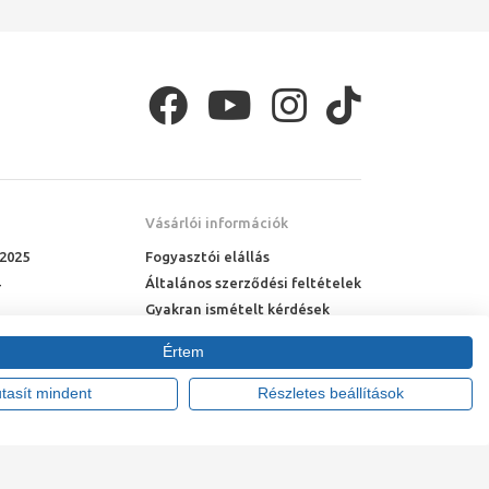
Vásárlói információk
 2025
Fogyasztói elállás
Általános szerződési feltételek
Gyakran ismételt kérdések
Online rendelés menete
Értem
Fizetési feltételek
Házhozszállítás
utasít mindent
Részletes beállítások