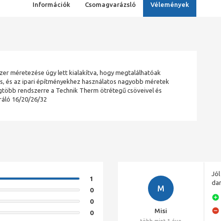
Információk
Csomagvarázsló
Vélemények
er méretezése úgy lett kialakítva, hogy megtalálhatóak
es, és az ipari építményekhez használatos nagyobb méretek
több rendszerre a Technik Therm ötrétegű csöveivel és
bráló 16/20/26/32
Jól
1
dar
M
0
0
Misi
0
több mint 1 éve