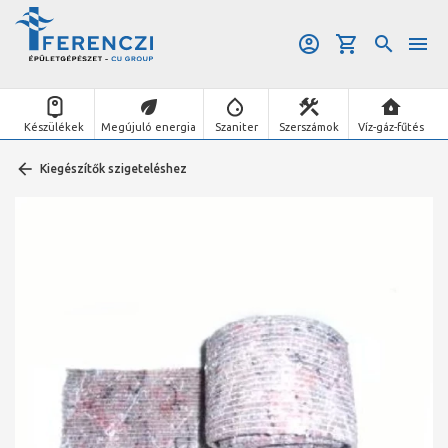
Készülékek
Megújuló energia
Szaniter
Szerszámok
Víz-gáz-fűtés
Kiegészítők szigeteléshez