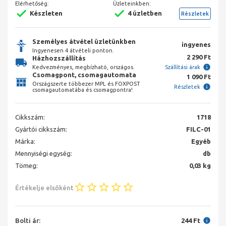
Elérhetőség:
Üzleteinkben:
Készleten
4 üzletben
Részletek
Személyes átvétel üzletünkben
ingyenes
Ingyenesen 4 átvételi ponton.
2 290 Ft
Házhozszállítás
Kedvezményes, megbízható, országos.
Szállítási árak
Csomagpont, csomagautomata
1 090 Ft
Országszerte többezer MPL és FOXPOST
Részletek
csomagautomatába és csomagpontra!
Cikkszám:
1718
Gyártói cikkszám:
FILC-01
Márka:
Egyéb
Mennyiségi egység:
db
Tömeg:
0,03 kg
Értékelje elsőként
Bolti ár:
244 Ft