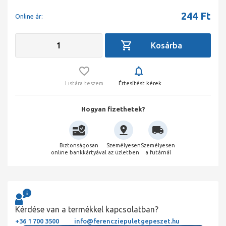
244
Ft
Online ár:
Listára teszem
Értesítést kérek
Hogyan fizethetek?
Biztonságosan
Személyesen
Személyesen
online bankkártyával
az üzletben
a futárnál
Kérdése van a termékkel kapcsolatban?
+36 1 700 3500
info@ferencziepuletgepeszet.hu