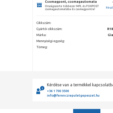
Csomagpont, csomagautomata
Országszerte többezer MPL és FOXPOST
Rész
csomagautomatába és csomagpontra!
Cikkszám:
Gyártói cikkszám:
R18
Márka:
Gi
Mennyiségi egység:
Tömeg:
Kérdése van a termékkel kapcsolatb
+36 1 700 3500
info@ferencziepuletgepeszet.hu