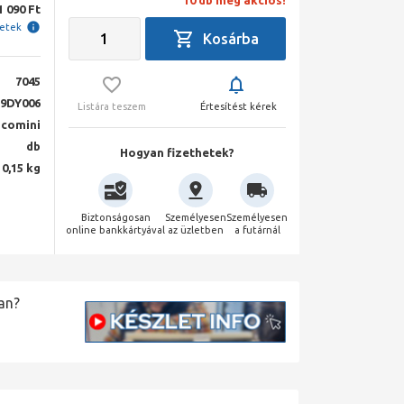
10 db még akciós!
1 090 Ft
letek
7045
9DY006
Listára teszem
Értesítést kérek
acomini
db
Hogyan fizethetek?
0,15 kg
Biztonságosan
Személyesen
Személyesen
online bankkártyával
az üzletben
a futárnál
an?