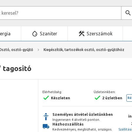
ergia
Szaniter
Szerszámok
Osztó, osztó-gyűjtő
Kiegészítők, tartozékok osztó, osztó-gyűjtőhöz
" tagositó
Elérhetőség:
Üzleteinkben:
Készleten
2 üzletben
Ré
Személyes átvétel üzletünkben
i
Ingyenesen 4 átvételi ponton.
Házhozszállítás
Kedvezményes, megbízható, országos.
Szállítás