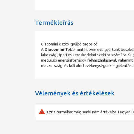
Termékleírás
Giacomini osztó-gyűjtő tagositó
A
Giacomini
Több mint hetven éve gyártunk büszkén 
lakossági, ipari és kereskedelmi szektor számára. Su
megújuló energiaforrások felhasználásával, valamin
olaszországi és külföldi tevékenységünk legjelentős
Vélemények és értékelések
Ezt a terméket még senki nem értékelte. Legyen Ö