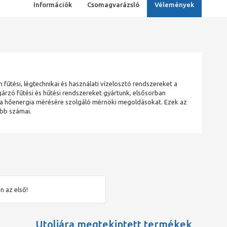
Információk
Csomagvarázsló
Vélemények
fűtési, légtechnikai és használati vízelosztó rendszereket a
gárzó fűtési és hűtési rendszereket gyártunk, elsősorban
t a hőenergia mérésére szolgáló mérnöki megoldásokat. Ezek az
ebb számai.
n az első!
Utoljára megtekintett termékek