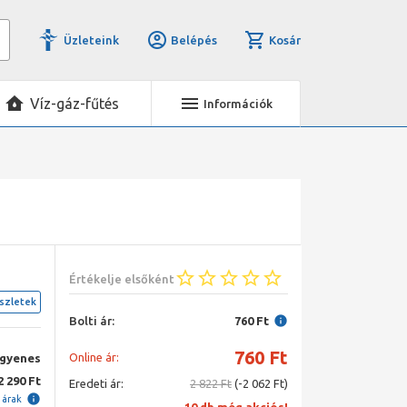
Üzleteink
Belépés
Kosár
Víz-gáz-fűtés
Információk
Értékelje elsőként
szletek
Bolti ár:
760 Ft
760
Ft
Online ár:
ngyenes
2 290 Ft
Eredeti ár:
2 822 Ft
(-2 062 Ft)
i árak