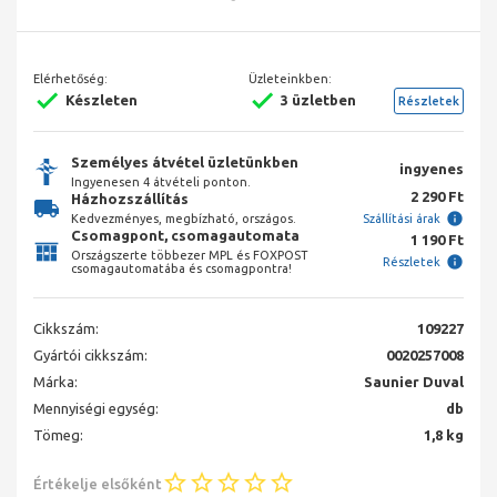
Elérhetőség:
Üzleteinkben:
Készleten
3 üzletben
Részletek
Személyes átvétel üzletünkben
ingyenes
Ingyenesen 4 átvételi ponton.
2 290 Ft
Házhozszállítás
Kedvezményes, megbízható, országos.
Szállítási árak
Csomagpont, csomagautomata
1 190 Ft
Országszerte többezer MPL és FOXPOST
Részletek
csomagautomatába és csomagpontra!
Cikkszám:
109227
Gyártói cikkszám:
0020257008
Márka:
Saunier Duval
Mennyiségi egység:
db
Tömeg:
1,8 kg
Értékelje elsőként