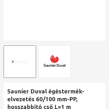
Saunier Duval égéstermék-
elvezetés 60/100 mm-PP,
hosszabbító cső L=1 m