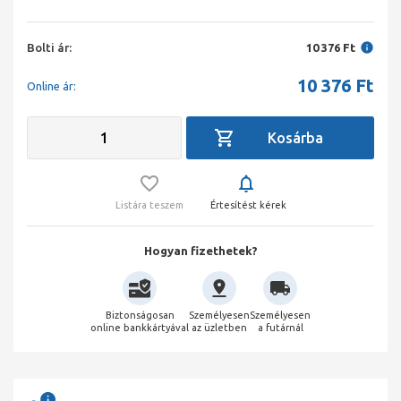
Bolti ár:
10 376 Ft
10 376
Ft
Online ár:
Listára teszem
Értesítést kérek
Hogyan fizethetek?
Biztonságosan
Személyesen
Személyesen
online bankkártyával
az üzletben
a futárnál