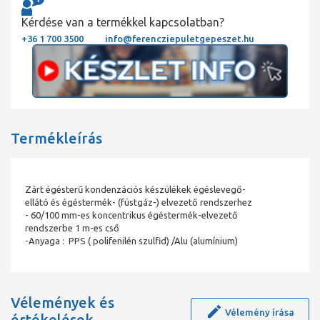
Kérdése van a termékkel kapcsolatban?
+36 1 700 3500
info@ferencziepuletgepeszet.hu
Termékleírás
Zárt égésterű kondenzációs készülékek égéslevegő-
ellátó és égéstermék- (füstgáz-) elvezető rendszerhez
- 60/100 mm-es koncentrikus égéstermék-elvezető
rendszerbe 1 m-es cső
-Anyaga : PPS ( polifenilén szulfid) /Alu (alumínium)
Vélemények és
Vélemény írása
értékelések