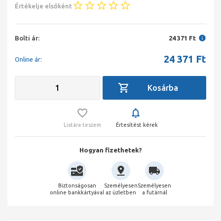
Értékelje elsőként
Bolti ár:
24 371 Ft
24 371
Ft
Online ár:
Listára teszem
Értesítést kérek
Hogyan fizethetek?
Biztonságosan
Személyesen
Személyesen
online bankkártyával
az üzletben
a futárnál