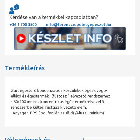
Kérdése van a termékkel kapcsolatban?
+36 1 700 3500
info@ferencziepuletgepeszet.hu
Termékleírás
Zárt égésterű kondenzációs készülékek égéslevegő-
ellátó és égéstermék- (füstgáz-) elvezető rendszerhez
- 60/100 mm-es koncentrikus égéstermék-elvezető
rendszerbe kültéri füstgáz kivezető elem.
-Anyaga : PPS ( polifenilén szulfid) /Alu (alumínium)
Vélemények és