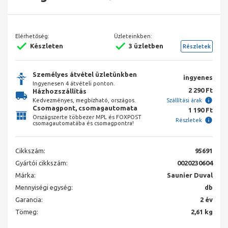
Elérhetőség:
Üzleteinkben:
Készleten
3 üzletben
Részletek
Személyes átvétel üzletünkben
ingyenes
Ingyenesen 4 átvételi ponton.
2 290 Ft
Házhozszállítás
Kedvezményes, megbízható, országos.
Szállítási árak
Csomagpont, csomagautomata
1 190 Ft
Országszerte többezer MPL és FOXPOST
Részletek
csomagautomatába és csomagpontra!
Cikkszám:
95691
Gyártói cikkszám:
0020230604
Márka:
Saunier Duval
Mennyiségi egység:
db
Garancia:
2 év
Tömeg:
2,61 kg