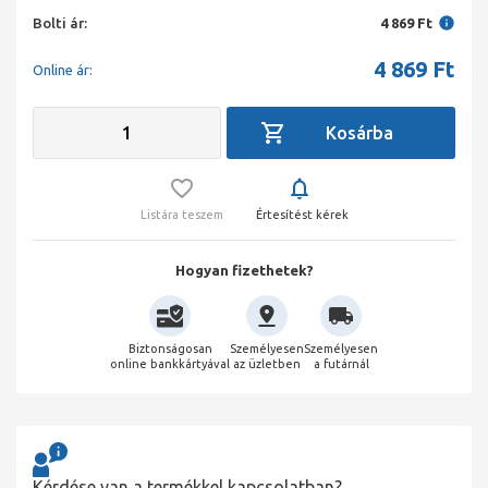
Bolti ár:
4 869 Ft
4 869
Ft
Online ár:
Listára teszem
Értesítést kérek
Hogyan fizethetek?
Biztonságosan
Személyesen
Személyesen
online bankkártyával
az üzletben
a futárnál
Kérdése van a termékkel kapcsolatban?