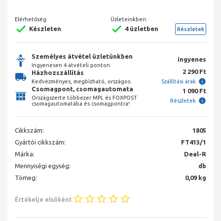
Elérhetőség:
Üzleteinkben:
Készleten
4 üzletben
Részletek
Személyes átvétel üzletünkben
ingyenes
Ingyenesen 4 átvételi ponton.
2 290 Ft
Házhozszállítás
Kedvezményes, megbízható, országos.
Szállítási árak
Csomagpont, csomagautomata
1 090 Ft
Országszerte többezer MPL és FOXPOST
Részletek
csomagautomatába és csomagpontra!
Cikkszám:
1805
Gyártói cikkszám:
FT413/1
Márka:
Deal-R
Mennyiségi egység:
db
Tömeg:
0,09 kg
Értékelje elsőként