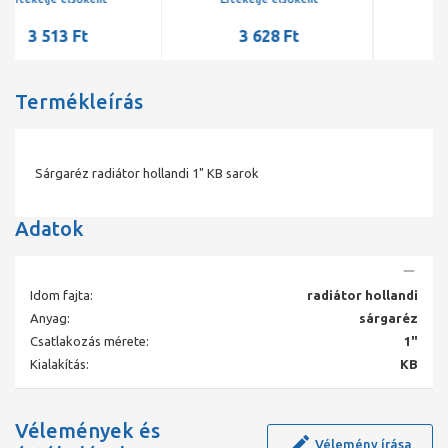
3 628 Ft
3 513 Ft
Termékleírás
Sárgaréz radiátor hollandi 1" KB sarok
Adatok
Idom fajta:
radiátor hollandi
Anyag:
sárgaréz
Csatlakozás mérete:
1"
Kialakítás:
KB
Vélemények és
Vélemény írása