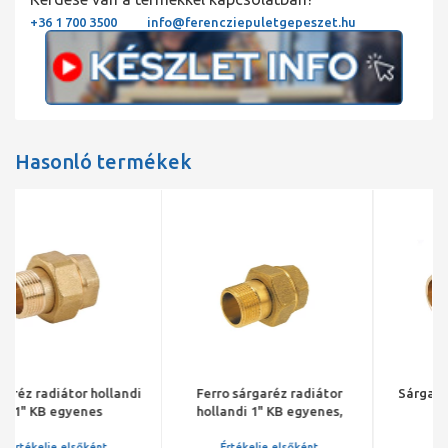
+36 1 700 3500
info@ferencziepuletgepeszet.hu
Hasonló termékek
Ferro sárgaréz radiátor
Sárgaréz radiátor hollandi
hollandi 1" KB egyenes,
1" KB egyenes
kúpos
Értékelje elsőként
Értékelje elsőként