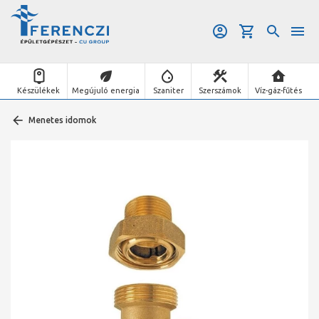
Készülékek
Megújuló energia
Szaniter
Szerszámok
Víz-gáz-fűtés
Menetes idomok