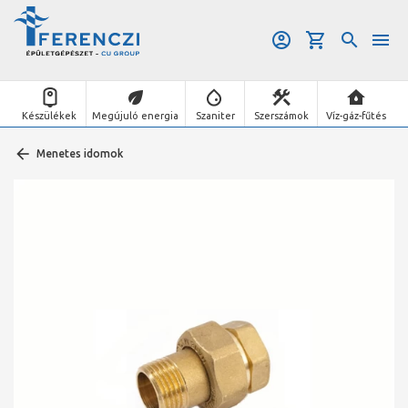
Készülékek
Megújuló energia
Szaniter
Szerszámok
Víz-gáz-fűtés
Menetes idomok