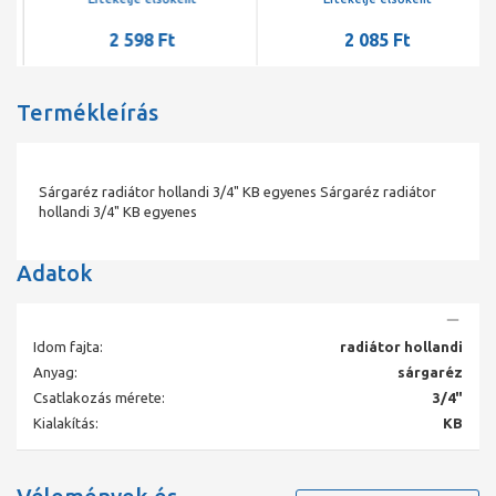
2 598 Ft
2 085 Ft
Termékleírás
Sárgaréz radiátor hollandi 3/4" KB egyenes Sárgaréz radiátor
hollandi 3/4" KB egyenes
Adatok
Idom fajta:
radiátor hollandi
Anyag:
sárgaréz
Csatlakozás mérete:
3/4"
Kialakítás:
KB