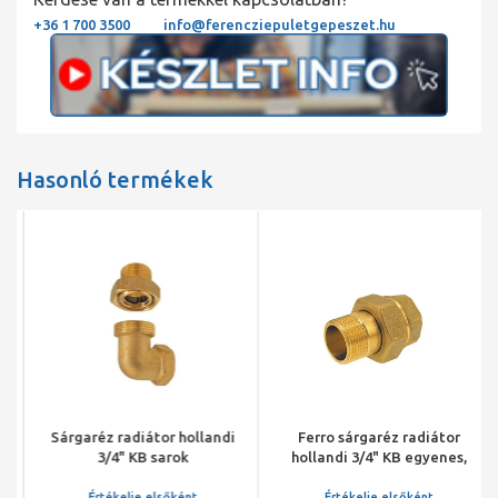
+36 1 700 3500
info@ferencziepuletgepeszet.hu
Hasonló termékek
Sárgaréz radiátor hollandi
Ferro sárgaréz radiátor
3/4" KB sarok
hollandi 3/4" KB egyenes,
kúpos
Értékelje elsőként
Értékelje elsőként