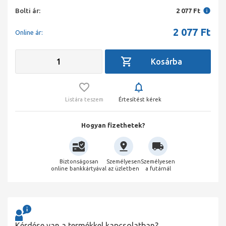
Bolti ár:
2 077 Ft
2 077
Ft
Online ár:
Listára teszem
Értesítést kérek
Hogyan fizethetek?
Biztonságosan
Személyesen
Személyesen
online bankkártyával
az üzletben
a futárnál
Kérdése van a termékkel kapcsolatban?