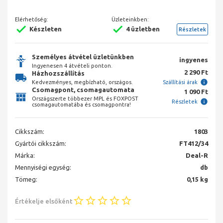
Elérhetőség:
Üzleteinkben:
Készleten
4 üzletben
Részletek
Személyes átvétel üzletünkben
ingyenes
Ingyenesen 4 átvételi ponton.
2 290 Ft
Házhozszállítás
Kedvezményes, megbízható, országos.
Szállítási árak
Csomagpont, csomagautomata
1 090 Ft
Országszerte többezer MPL és FOXPOST
Részletek
csomagautomatába és csomagpontra!
Cikkszám:
1803
Gyártói cikkszám:
FT412/34
Márka:
Deal-R
Mennyiségi egység:
db
Tömeg:
0,15 kg
Értékelje elsőként