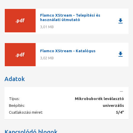
Flamco XStream - Telepítési és
download
használati útmutató
.pdf
3,01 MB
Flamco XStream - Katalógus
download
.pdf
3,02 MB
Adatok
Típus:
Mikrobuborék leválasztó
Beépítés:
univerzális
Csatlakozási méret:
5/4"
Kapcsolódó blogok