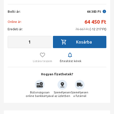
Bolti ár:
66 383 Ft
64 450
Ft
Online ár:
Eredeti ár:
76 667 Ft
(-12 217 Ft)
Listára teszem
Értesítést kérek
Hogyan fizethetek?
Biztonságosan
Személyesen
Személyesen
online bankkártyával
az üzletben
a futárnál