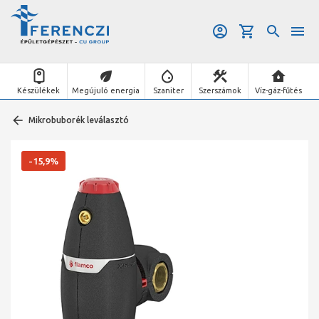
Készülékek
Megújuló energia
Szaniter
Szerszámok
Víz-gáz-fűtés
Mikrobuborék leválasztó
-15,9%