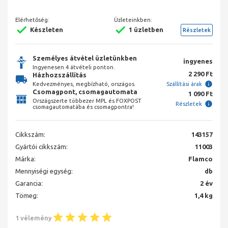
Elérhetőség:
Üzleteinkben:
Készleten
1 üzletben
Részletek
Személyes átvétel üzletünkben
ingyenes
Ingyenesen 4 átvételi ponton.
2 290 Ft
Házhozszállítás
Kedvezményes, megbízható, országos.
Szállítási árak
Csomagpont, csomagautomata
1 090 Ft
Országszerte többezer MPL és FOXPOST
Részletek
csomagautomatába és csomagpontra!
Cikkszám:
143157
Gyártói cikkszám:
11003
Márka:
Flamco
Mennyiségi egység:
db
Garancia:
2 év
Tömeg:
1,4 kg
1 vélemény