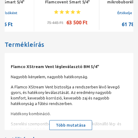
Flamcovent Smart 5/4"
mikrobuborék-leválasztó,
5/4"
Értékelje elsőként
63 500 Ft
75 445 Ft
61 785 Ft
Termékleírás
Flamco XStream Vent légleválasztó BM 5/4"
Nagyobb kényelem, nagyobb hatékonyság.
A Flamco XStream Vent biztosítja a rendszerben lévő levegő
gyors, és hatékony leválasztását. Az eredmény nagyobb
komfort, kevesebb korrózió, kevesebb zaj és nagyobb
hatékonyság a fűtési rendszerben.
Hatékony kombináció.
Szerelési szempontból mindig előnyt jelent a különálló lég- és
Több mutatása
iszapleválasztó telepítése.