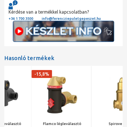
Kérdése van a termékkel kapcsolatban?
+36 1 700 3500
info@ferencziepuletgepeszet.hu
Hasonló termékek
-15,8%
Flamco légleválasztó
Spirovent b. m.