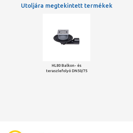
Utoljára megtekintett termékek
HL80 Balkon- és
teraszlefolyó DN50/75
elfordítható kimenettel,
szigetelő karimával,
mechanikus bűzzárral,
123x123mm/115x