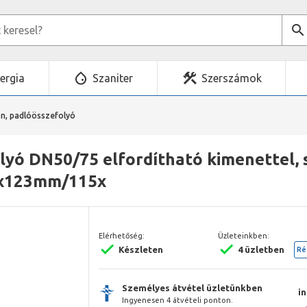
ergia
Szaniter
Szerszámok
on, padlóösszefolyó
lyó DN50/75 elfordítható kimenettel, 
3x123mm/115x
Elérhetőség:
Üzleteinkben:
Készleten
4 üzletben
Ré
Személyes átvétel üzletünkben
i
Ingyenesen 4 átvételi ponton.