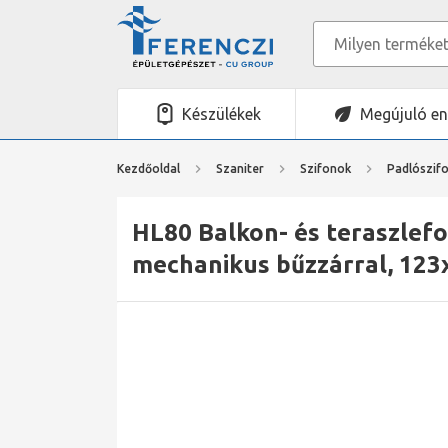
Készülékek
Megújuló en
Kezdőoldal
Szaniter
Szifonok
Padlószif
HL80 Balkon- és teraszlefo
mechanikus bűzzárral, 12