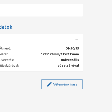
datok
Átmérő:
DN50/75
Méret:
123x123mm/115x115mm
Elvezetés:
univerzális
Bűzelzáróval:
bűzelzáróval
Vélemény írása