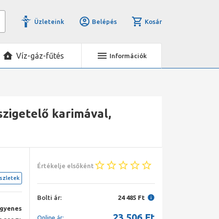
Üzleteink
Belépés
Kosár
Víz-gáz-fűtés
Információk
szigetelő karimával,
Értékelje elsőként
szletek
Bolti ár:
24 485 Ft
ngyenes
23 506
Ft
Online ár: