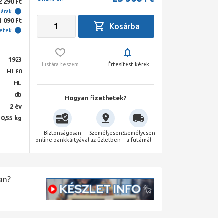
2 290 Ft
i árak
1 090 Ft
letek
1923
Listára teszem
Értesítést kérek
HL80
HL
db
Hogyan fizethetek?
2 év
0,55 kg
Biztonságosan
Személyesen
Személyesen
online bankkártyával
az üzletben
a futárnál
an?