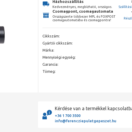
Házhozszállítás
Kedvezményes, megbízható, országos.
Szállítás
Csomagpont, csomagautomata
Országszerte többezer MPL és FOXPOST
Rész
csomagautomatába és csomagpontra!
Cikkszám:
Gyártói cikkszám:
Márka:
Mennyiségi egység:
Garancia:
Tömeg:
Kérdése van a termékkel kapcsolatb
+36 1 700 3500
info@ferencziepuletgepeszet.hu