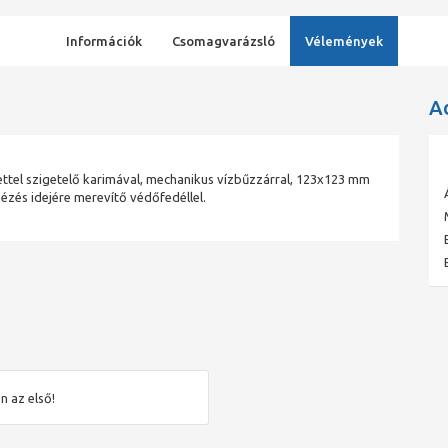
Információk
Csomagvarázsló
Vélemények
A
ettel szigetelő karimával, mechanikus vízbűzzárral, 123x123 mm
ézés idejére merevítő védőfedéllel.
n az első!