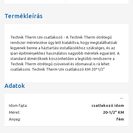
Termékleírás
Technik Therm Uni csatlakozó - A Technik Therm ötrétegű
rendszer méretezése úgy lett kialakítva, hogy megtalálhatóak
legyenek benne a háztartási installációkhoz szükséges, és az
ipari építményekhez használatos nagyobb méretek egyaránt. A
standard átmérőknek köszönhetően a legtöbb rendszerre a
Technik Therm ötrétegű csöveivel és idomaival is rá lehet
csatlakozni. Technik Therm Uni csatlakozó KM 20*1/2"
Adatok
Idom fajta:
csatlakozó idom
Méret:
20-1/2" KM
Anyag:
fém