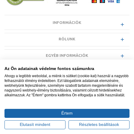
INFORMÁCIÓK
RÓLUNK
EGYÉB INFORMÁCIÓK
Az Ön adatainak védelme fontos számunkra
VÁSÁRLÓI INFORMÁCIÓK
Ahogy a legtöbb weboldal, a miénk is sütiket (cookie-kat) használ a nagyobb
felhasználói élmény érdekében. Ezt látogatóink adatainak elemzésére,
webhelyünk fejlesztésére, személyre szabott tartalom megjelenítésére és
nagyszerű webhely-élmény biztosítására, valamint célzott hirdetésekhez
alkalmazzuk. Az "Értem" gombra kattintva Ön elfogadja a sütik használatát.
Minden jog fenntartva. © Adatkezelés nyilvántartási száma NAIH-
87052/2015.
Értem
Ügyfélszolgálat: +36 1 700 3500
Tervezte és készítette:
Vision-Software, az Octopus 8 ERP
Elutasít mindent
Részletes beállítások
forgalmazója
.