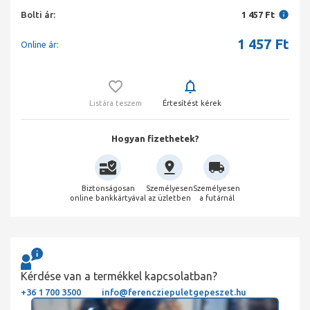
Bolti ár:
1 457 Ft
1 457
Ft
Online ár:
Listára teszem
Értesítést kérek
Hogyan fizethetek?
Biztonságosan
Személyesen
Személyesen
online bankkártyával
az üzletben
a futárnál
Kérdése van a termékkel kapcsolatban?
+36 1 700 3500
info@ferencziepuletgepeszet.hu