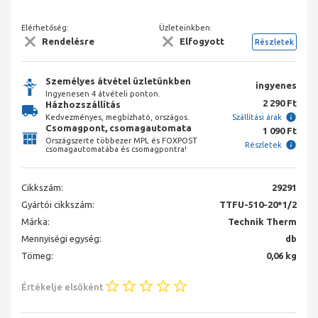
Elérhetőség:
Üzleteinkben:
Rendelésre
Elfogyott
Részletek
Személyes átvétel üzletünkben
ingyenes
Ingyenesen 4 átvételi ponton.
2 290 Ft
Házhozszállítás
Kedvezményes, megbízható, országos.
Szállítási árak
Csomagpont, csomagautomata
1 090 Ft
Országszerte többezer MPL és FOXPOST
Részletek
csomagautomatába és csomagpontra!
Cikkszám:
29291
Gyártói cikkszám:
TTFU-510-20*1/2
Márka:
Technik Therm
Mennyiségi egység:
db
Tömeg:
0,06 kg
Értékelje elsőként