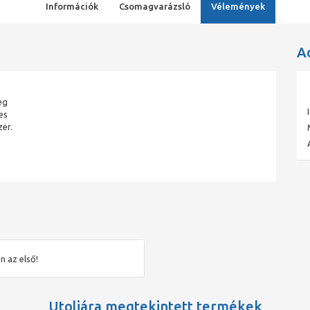
Információk
Csomagvarázsló
Vélemények
A
eg
es
zer.
n az első!
Utoljára megtekintett termékek