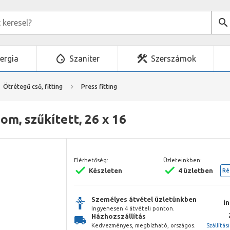
ergia
Szaniter
Szerszámok
Ötrétegű cső, fitting
Press fitting
om, szűkített, 26 x 16
Elérhetőség:
Üzleteinkben:
Készleten
4 üzletben
Ré
Személyes átvétel üzletünkben
i
Ingyenesen 4 átvételi ponton.
Házhozszállítás
Kedvezményes, megbízható, országos.
Szállítás