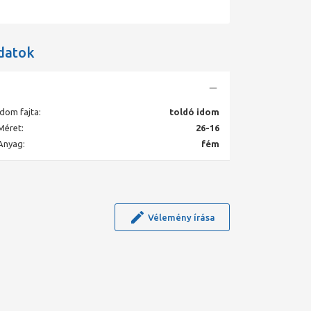
datok
Idom fajta:
toldó idom
Méret:
26-16
Anyag:
fém
Vélemény írása