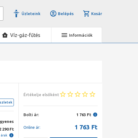
Üzleteink
Belépés
Kosár
Víz-gáz-fűtés
Információk
Értékelje elsőként
szletek
Bolti ár:
1 763 Ft
ngyenes
1 763
Ft
Online ár:
2 290 Ft
i árak