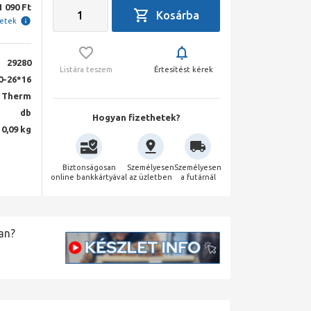
1 090 Ft
letek
29280
Listára teszem
Értesítést kérek
0-26*16
 Therm
db
Hogyan fizethetek?
0,09 kg
Biztonságosan
Személyesen
Személyesen
online bankkártyával
az üzletben
a futárnál
an?