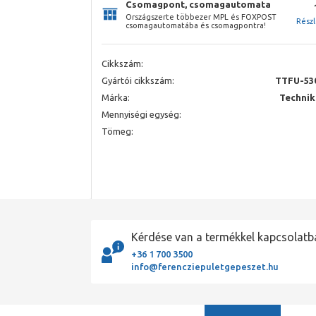
Csomagpont, csomagautomata
Országszerte többezer MPL és FOXPOST
Rész
csomagautomatába és csomagpontra!
Cikkszám:
Gyártói cikkszám:
TTFU-53
Márka:
Technik
Mennyiségi egység:
Tömeg:
Kérdése van a termékkel kapcsolatb
+36 1 700 3500
info@ferencziepuletgepeszet.hu