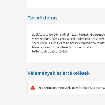
Termékleírás
Szűkített toldó 26-16 Alkalmazási terület: Hideg-mel
vízvezetékek, fűtési rendszerek csöveinek préskötés
szerelésére. CE és ISO minősítéssel rendelkező rends
Menetes idomok tömítése teflonzsinórral és
teflonszalaggal történhet.
Vélemények és értékelések
Ezt a terméket még senki nem értékelte. Legyen Ö