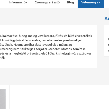
Információk
Csomagvarázsló
Blog
Vélemények
A
lkalmazása: hideg-meleg vízellátásra, fűtési és hűtési vezetékek
 tömítőgyűrűvel felszerelve, rozsdamentes préshüvellyel
észülnek. Nyomáspróba alatt javasoljuk a műanyag
 méretig nem szükséges sorjázni. Menetes idomok tömítése
zés és a megfelelő préselést jelző fólia, kis helyigényű, esztétikus
mék.