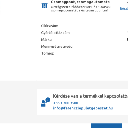
Csomagpont, csomagautomata
Országszerte többezer MPL és FOXPOST
Rész
csomagautomatába és csomagpontra!
Cikkszám:
Gyártói cikkszám:
Márka:
Mennyiségi egység:
Tömeg:
Kérdése van a termékkel kapcsolatb
+36 1 700 3500
info@ferencziepuletgepeszet.hu