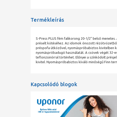
Termékleírás
S-Press PLUS fém falikorong 20-1/2" belső menetes. A
préselt kötéséhez. Az idomok ónozott rézötvözetből,
préspofa ütközővel, nyomáspróbabiztos kivitelben k
nyomáspróbadugó használatát. A csövek végét 32-es
teflonzsinórral történhet. Előnyei a színkódolt présjel
kivitel. Nyomáspróbabiztos kíváló minőségű Finn ter
Kapcsolódó blogok