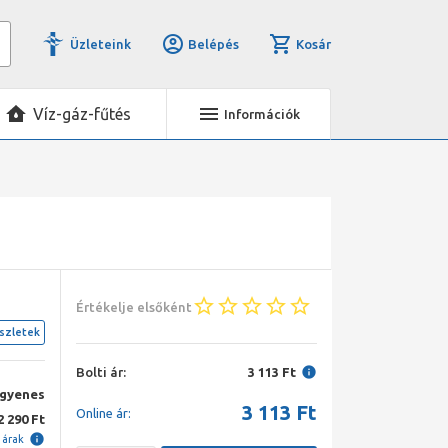
Üzleteink
Belépés
Kosár
Víz-gáz-fűtés
Információk
Értékelje elsőként
szletek
Bolti ár:
3 113 Ft
ngyenes
3 113
Ft
Online ár:
2 290 Ft
i árak