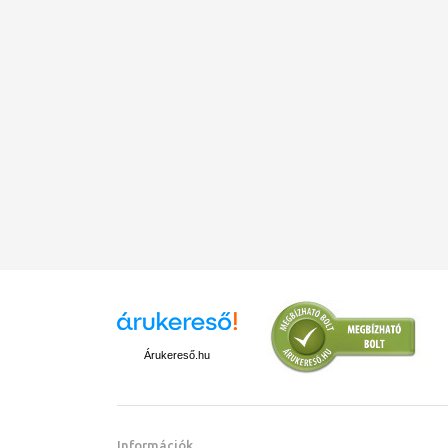
Árukereső.hu
Információk