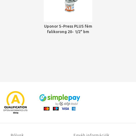
Uponor S-Press PLUS fém
falikorong 20- 1/2" bm
Rólunk
Egyéb információk