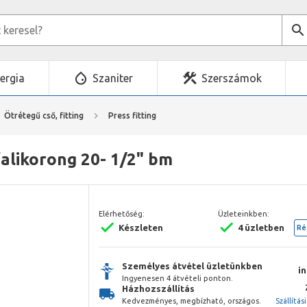
ergia
Szaniter
Szerszámok
Ötrétegű cső, fitting
Press fitting
alikorong 20- 1/2" bm
Elérhetőség:
Üzleteinkben:
Készleten
4 üzletben
Ré
Személyes átvétel üzletünkben
i
Ingyenesen 4 átvételi ponton.
Házhozszállítás
Kedvezményes, megbízható, országos.
Szállítás