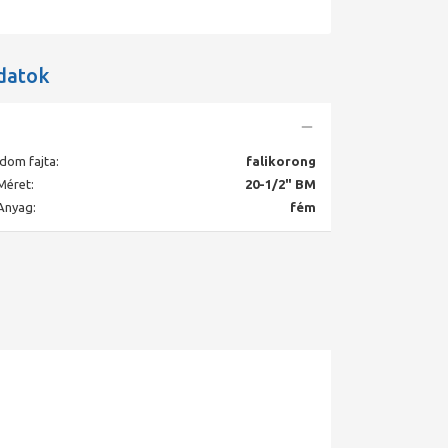
datok
Idom fajta:
falikorong
Méret:
20-1/2" BM
Anyag:
fém