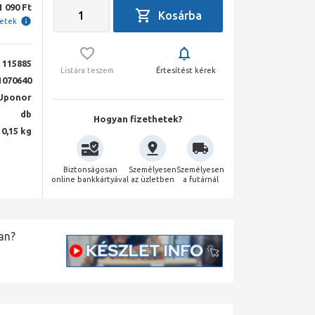
1 090 Ft
letek
115885
Listára teszem
Értesítést kérek
1070640
Uponor
db
Hogyan fizethetek?
0,15 kg
Biztonságosan
Személyesen
Személyesen
online bankkártyával
az üzletben
a futárnál
an?