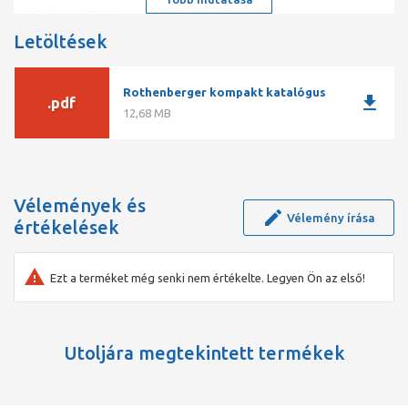
Cikkszám:72169
Letöltések
Acél vágófejek zsírlerakódások, puha lerakódások és
szappanosodások átfúrásához
Rothenberger kompakt katalógus
download
.pdf
12,68 MB
Vélemények és
Vélemény írása
értékelések
Ezt a terméket még senki nem értékelte. Legyen Ön az első!
Utoljára megtekintett termékek