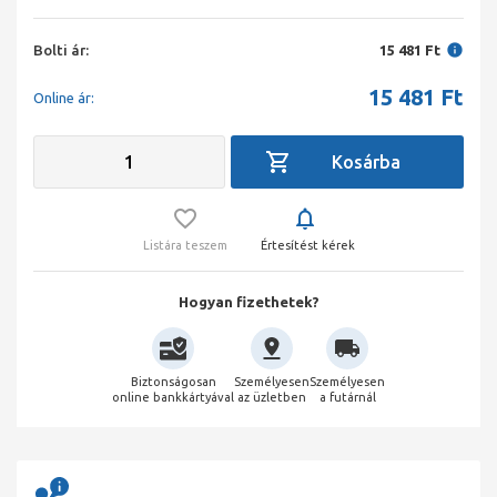
Bolti ár:
15 481 Ft
15 481
Ft
Online ár:
Listára teszem
Értesítést kérek
Hogyan fizethetek?
Biztonságosan
Személyesen
Személyesen
online bankkártyával
az üzletben
a futárnál