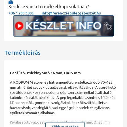
Kérdése van a termékkel kapcsolatban?
+36 1 700 3500
info@ferencziepuletgepeszet.hu
Termékleírás
Lapfúró-zsírkinyomó 16 mm, D=25 mm
A RODRUM M előre- és hátramenettel rendelkező dob 70–125
mm átmérőjű csövek dugulásainak eltávolításához. A cserélhető
spiráldobnak köszönhetően a gép szerszám nélkül átállítható
különböző csőátmérőkhöz. A gép leginkább szaniter-, fűtés- és
klímaszerelők, gondnoki szolgálatok és csőtisztítók, illetve
háztartások, vendéglátóipari egységek, hotelek és nyilvános
épületek számára alkalmas.
Kiválasztott változat:Lapfúró-zsírkinyomó 16 mm, D=25 mm
Több mutatása