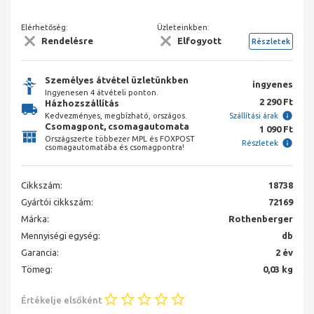
Elérhetőség:
Üzleteinkben:
Rendelésre
Elfogyott
Részletek
Személyes átvétel üzletünkben
ingyenes
Ingyenesen 4 átvételi ponton.
2 290 Ft
Házhozszállítás
Kedvezményes, megbízható, országos.
Szállítási árak
Csomagpont, csomagautomata
1 090 Ft
Országszerte többezer MPL és FOXPOST
Részletek
csomagautomatába és csomagpontra!
Cikkszám:
18738
Gyártói cikkszám:
72169
Márka:
Rothenberger
Mennyiségi egység:
db
Garancia:
2 év
Tömeg:
0,03 kg
Értékelje elsőként