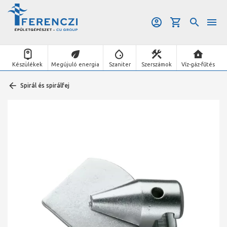
Készülékek
Megújuló energia
Szaniter
Szerszámok
Víz-gáz-fűtés
Spirál és spirálfej