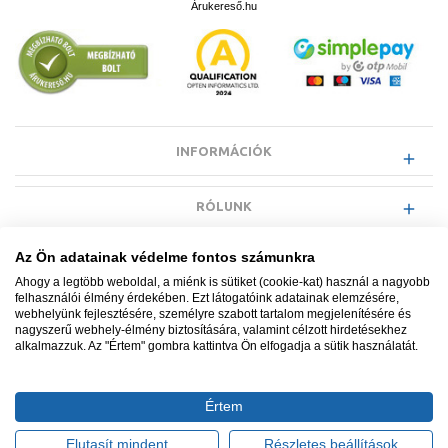
Árukereső.hu
INFORMÁCIÓK
RÓLUNK
Az Ön adatainak védelme fontos számunkra
EGYÉB INFORMÁCIÓK
Ahogy a legtöbb weboldal, a miénk is sütiket (cookie-kat) használ a nagyobb
felhasználói élmény érdekében. Ezt látogatóink adatainak elemzésére,
webhelyünk fejlesztésére, személyre szabott tartalom megjelenítésére és
VÁSÁRLÓI INFORMÁCIÓK
nagyszerű webhely-élmény biztosítására, valamint célzott hirdetésekhez
alkalmazzuk. Az "Értem" gombra kattintva Ön elfogadja a sütik használatát.
Értem
Minden jog fenntartva. © Adatkezelés nyilvántartási száma NAIH-
87052/2015.
Elutasít mindent
Részletes beállítások