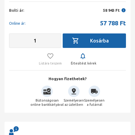
Bolti ár:
58 943 Ft
57 788
Ft
Online ár:
Listára teszem
Értesítést kérek
Hogyan fizethetek?
Biztonságosan
Személyesen
Személyesen
online bankkártyával
az üzletben
a futárnál