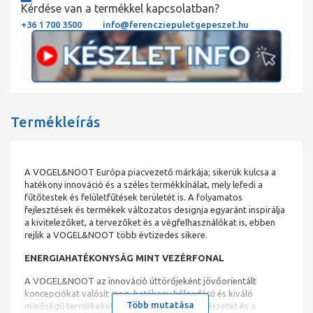
Kérdése van a termékkel kapcsolatban?
+36 1 700 3500
info@ferencziepuletgepeszet.hu
Termékleírás
A VOGEL&NOOT Európa piacvezető márkája; sikerük kulcsa a
hatékony innováció és a széles termékkínálat, mely lefedi a
fűtőtestek és felületfűtések területét is. A folyamatos
fejlesztések és termékek változatos designja egyaránt inspirálja
a kivitelezőket, a tervezőket és a végfelhasználókat is, ebben
rejlik a VOGEL&NOOT több évtizedes sikere.
ENERGIAHATÉKONYSÁG MINT VEZÉRFONAL
A VOGEL&NOOT az innováció úttörőjeként jövőorientált
koncepciókat valósít meg, hatékony hőleadású és kiváló
Több mutatása
minőségű termékeket kínál – a komfortos hőérzetet és a