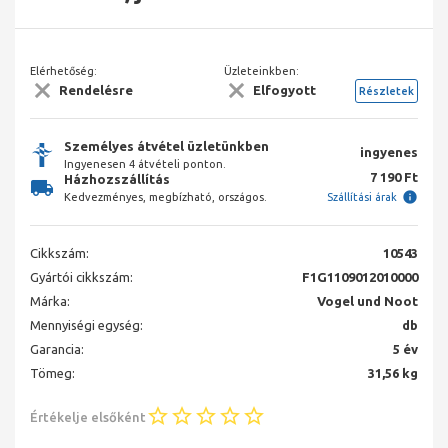
Elérhetőség:
Üzleteinkben:
Rendelésre
Elfogyott
Részletek
Személyes átvétel üzletünkben
ingyenes
Ingyenesen 4 átvételi ponton.
7 190 Ft
Házhozszállítás
Kedvezményes, megbízható, országos.
Szállítási árak
Cikkszám:
10543
Gyártói cikkszám:
F1G1109012010000
Márka:
Vogel und Noot
Mennyiségi egység:
db
Garancia:
5 év
Tömeg:
31,56 kg
Értékelje elsőként