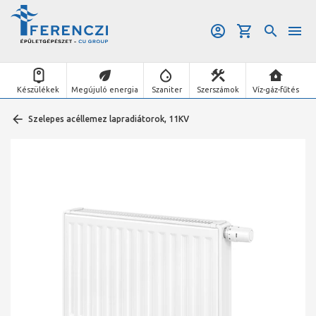
Készülékek
Megújuló energia
Szaniter
Szerszámok
Víz-gáz-fűtés
Szelepes acéllemez lapradiátorok, 11KV