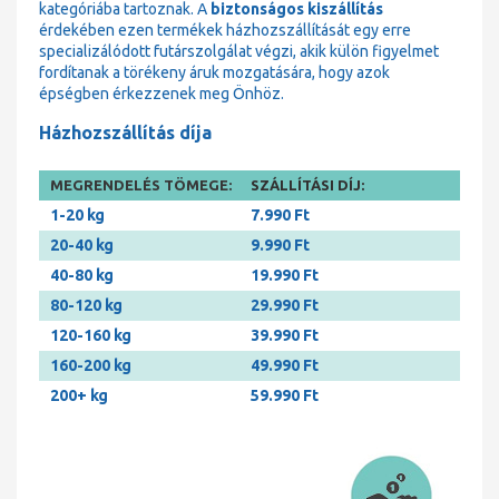
kategóriába tartoznak. A
biztonságos kiszállítás
érdekében ezen termékek házhozszállítását egy erre
specializálódott futárszolgálat végzi, akik külön figyelmet
fordítanak a törékeny áruk mozgatására, hogy azok
épségben érkezzenek meg Önhöz.
Házhozszállítás díja
MEGRENDELÉS TÖMEGE:
SZÁLLÍTÁSI DÍJ:
1-20 kg
7.990 Ft
20-40 kg
9.990 Ft
40-80 kg
19.990 Ft
80-120 kg
29.990 Ft
120-160 kg
39.990 Ft
160-200 kg
49.990 Ft
200+ kg
59.990 Ft