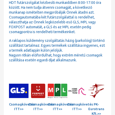
HDT futárszolgálat kézbesíti munkaidőben 8:00-17:00 óra
között. Ha nem tudja átvenni csomagját, a következő
munkanap ismételten megpróbálják Önnek átadni azt.
Csomagautomatába két futárszolgálattal is rendelhet,
választhatja az Önnek legközelebb eső GLS, MPL vagy
FOXPOST automatát, a GLS és az MPL esetén pedig
csomagpontra is rendelheti termékeinket.
A raklapos küldemény szolgáltatás házig (parkolóig) történő
szállítást tartalmaz. Egyes termékek szállítása ingyenes, ezt
a termék adatlapján külön jelöljük.
Nagyon ritkán előfordulhat, hogy extrém méretű csomagok
szállítása esetén egyedi díjat alkalmazunk.
Csomagkövetés
Csomagkövetés
Csomagkövetés
Csomagkövetés
PK-
ITT>>
ITT>>
ITT>>
ITT>>
Eurotrans
Kft.>>