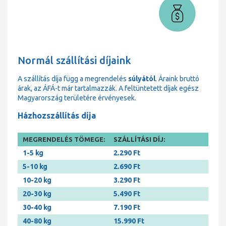
Normál szállítási díjaink
A szállítás díja függ a megrendelés
súlyától
. Áraink bruttó
árak, az ÁFÁ-t már tartalmazzák. A feltüntetett díjak egész
Magyarország területére érvényesek.
Házhozszállítás díja
MEGRENDELÉS TÖMEGE:
SZÁLLÍTÁSI DÍJ:
1-5 kg
2.290 Ft
5-10 kg
2.690 Ft
10-20 kg
3.290 Ft
20-30 kg
5.490 Ft
30-40 kg
7.190 Ft
40-80 kg
15.990 Ft