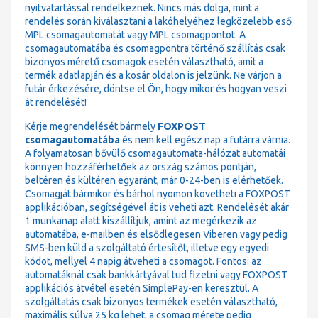
nyitvatartással rendelkeznek. Nincs más dolga, mint a
rendelés során kiválasztani a lakóhelyéhez legközelebb eső
MPL csomagautomatát vagy MPL csomagpontot. A
csomagautomatába és csomagpontra történő szállítás csak
bizonyos méretű csomagok esetén választható, amit a
termék adatlapján és a kosár oldalon is jelzünk. Ne várjon a
futár érkezésére, döntse el Ön, hogy mikor és hogyan veszi
át rendelését!
Kérje megrendelését bármely
FOXPOST
csomagautomatába
és nem kell egész nap a futárra várnia.
A folyamatosan bővülő csomagautomata-hálózat automatái
könnyen hozzáférhetőek az ország számos pontján,
beltéren és kültéren egyaránt, már 0-24-ben is elérhetőek.
Csomagját bármikor és bárhol nyomon követheti a FOXPOST
applikációban, segítségével át is veheti azt. Rendelését akár
1 munkanap alatt kiszállítjuk, amint az megérkezik az
automatába, e-mailben és elsődlegesen Viberen vagy pedig
SMS-ben küld a szolgáltató értesítőt, illetve egy egyedi
kódot, mellyel 4 napig átveheti a csomagot. Fontos: az
automatáknál csak bankkártyával tud fizetni vagy FOXPOST
applikációs átvétel esetén SimplePay-en keresztül. A
szolgáltatás csak bizonyos termékek esetén választható,
maximális súlya 25 kg lehet, a csomag mérete pedig