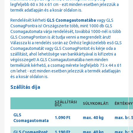
legfeljebb 60 x 36 x 61 cm - ezt minden esetben jelezzük a
termék adatlapján és a kosár oldalon is.
Rendelését kérheti
GLS Csomagautomatába
vagy GLS
CsomagPontra is! Országszerte több, mint 1000 db GLS
Csomagautomata várja rendelését, továbbá 1000-nél is több
GLS CsomagPonton is át tudja venni a megrendelt árut!
Válassza ki a rendelés során az Önhöz legközelebb eső GLS
Csomagautomatát vagy GLS CsomagPontot és kérje oda a
szállítást, ahol lehetősége van bankkártyával is kifizetni a
végösszeget! A GLS Csomagautomatába nem minden
termékünk kérhető, a csomag mérete legfeljebb 75 x 44 x 61
cm lehet - ezt minden esetben jelezzük a termék adatlapján
és a kosár oldalon is.
Szállítás díja
SZÁLLÍTÁSI
SÚLYKORLÁT:
ÉRTÉKNYI
DÍJ:
GLS
1.090 Ft
max. 40 kg
max. br. 
Csomagautomata
GLS CsomagPont
1.190 Ft
max. 40 kg
max. br. 