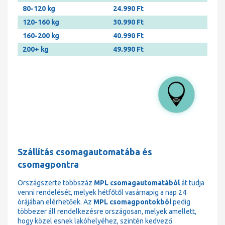
80-120 kg
24.990 Ft
120-160 kg
30.990 Ft
160-200 kg
40.990 Ft
200+ kg
49.990 Ft
Szállítás csomagautomatába és
csomagpontra
Országszerte többszáz
MPL csomagautomatából
át tudja
venni rendelését, melyek hétfőtől vasárnapig a nap 24
órájában elérhetőek. Az
MPL csomagpontokból
pedig
többezer áll rendelkezésre országosan, melyek amellett,
hogy közel esnek lakóhelyéhez, szintén kedvező