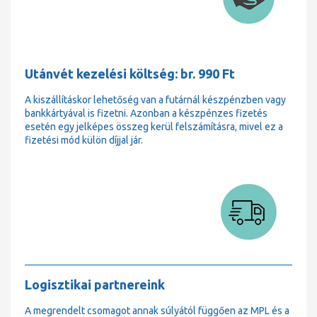
Utánvét kezelési költség: br. 990 Ft
A kiszállításkor lehetőség van a futárnál készpénzben vagy
bankkártyával is fizetni. Azonban a készpénzes fizetés
esetén egy jelképes összeg kerül felszámításra, mivel ez a
fizetési mód külön díjjal jár.
Logisztikai partnereink
A megrendelt csomagot annak súlyától függően az MPL és a