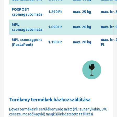
FOXPOST
1.290 Ft
max. 25 kg
max. br. 
csomagautomata
MPL
1.090 Ft
max. 20 kg
max. br. 
csomagautomata
MPL csomagpont
max. br. 
1.190 Ft
max. 20 kg
(PostaPont)
Ft
Törékeny termékek házhozszállítása
Egyes termékeink sérülékenység miatt (Pl.: zuhanykabin, WC
csésze, mosdókagyló) megkülönböztetett szállítási