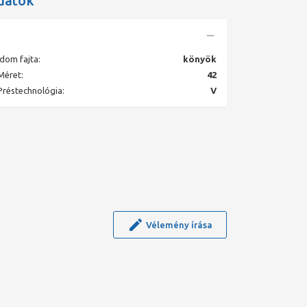
datok
Idom fajta:
könyök
Méret:
42
Préstechnológia:
V
Vélemény írása