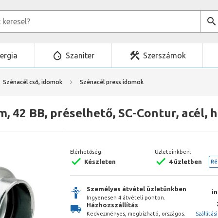
ergia
Szaniter
Szerszámok
Szénacél cső, idomok
Szénacél press idomok
, 42 BB, préselhető, SC-Contur, acél, 
Elérhetőség:
Üzleteinkben:
Készleten
4 üzletben
Ré
Személyes átvétel üzletünkben
i
Ingyenesen 4 átvételi ponton.
Házhozszállítás
Kedvezményes, megbízható, országos.
Szállítás