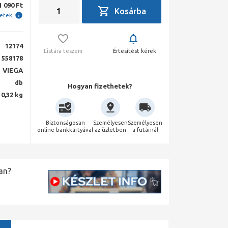
1 090 Ft
letek
12174
Listára teszem
Értesítést kérek
558178
VIEGA
db
Hogyan fizethetek?
0,32 kg
Biztonságosan
Személyesen
Személyesen
online bankkártyával
az üzletben
a futárnál
an?