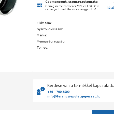
Csomagpont, csomagautomata
Országszerte többezer MPL és FOXPOST
Rész
csomagautomatába és csomagpontra!
Cikkszám:
Gyártói cikkszám:
Márka:
Mennyiségi egység:
Tömeg:
Kérdése van a termékkel kapcsolatb
+36 1 700 3500
info@ferencziepuletgepeszet.hu