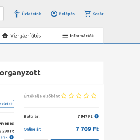
Üzleteink
Belépés
Kosár
Víz-gáz-fűtés
Információk
horganyzott
Értékelje elsőként
szletek
Bolti ár:
7 947 Ft
ngyenes
7 709
Ft
Online ár:
2 290 Ft
i árak