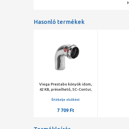
Hasonló termékek
Viega Prestabo könyök idom,
42 KB, préselhető, SC-Contur,
acél, horganyzott
Értékelje elsőként
7 709 Ft