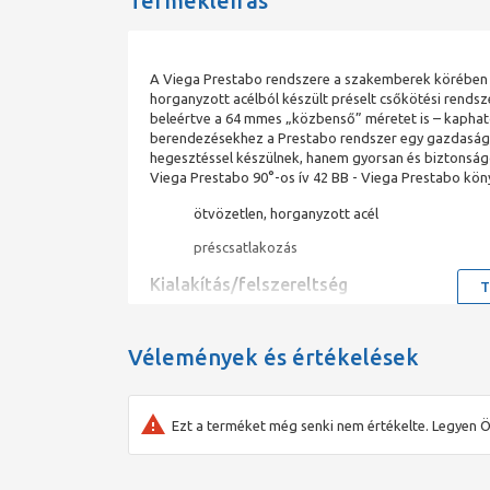
Termékleírás
A Viega Prestabo rendszere a szakemberek körében 
horganyzott acélból készült préselt csőkötési rend
beleértve a 64 mmes „közbenső” méretet is – kapható
berendezésekhez a Prestabo rendszer egy gazdaságos
hegesztéssel készülnek, hanem gyorsan és biztonság
Viega Prestabo 90°-os ív 42 BB - Viega Prestabo kö
ötvözetlen, horganyzott acél
préscsatlakozás
Ki­ala­kí­tás/­fel­sze­relt­ség
T
EPDM tömítőelemek Préselt csőkötési rendszer kívü
gazdaságos, 64 mm-es „közbenső” méret lehetővé tesz
bordáján és piros csík a csöveken: „Ivóvízhez nem al
Vélemények és értékelések
hűtőrendszerekhez és sűrített levegő-berendezésekh
ami a rendszer feltöltésénél a véletlenül össze nem 
Ezt a terméket még senki nem értékelte. Legyen Ö