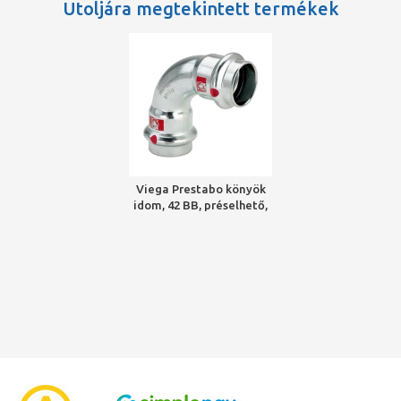
Utoljára megtekintett termékek
Viega Prestabo könyök
idom, 42 BB, préselhető,
SC-Contur, acél,
horganyzott