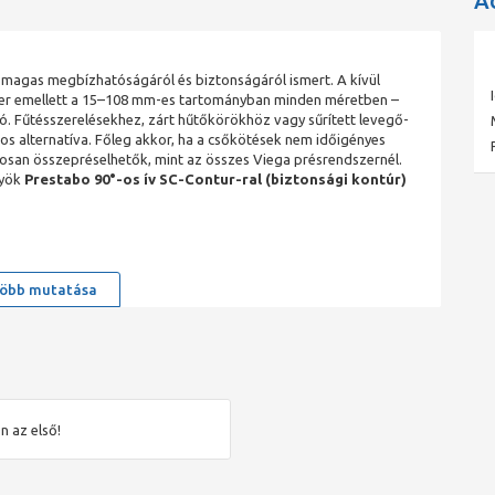
A
magas megbízhatóságáról és biztonságáról ismert. A kívül
szer emellett a 15–108 mm-es tartományban minden méretben –
. Fűtésszerelésekhez, zárt hűtőkörökhöz vagy sűrített levegő-
 alternatíva. Főleg akkor, ha a csőkötések nem időigényes
osan összepréselhetők, mint az összes Viega présrendszernél.
nyök
Prestabo 90°-os ív
SC-Contur-ral (biztonsági kontúr)
öbb mutatása
l horganyzott acélcsövekkel, 15–108 mm-es méretekben A
i az igény szerinti tervezést Piros pont a préscsatlakozó
kalmas!” Különösen alkalmas fűtésszereléshez, valamint zárt
ez Minden méret SC-Contur-ral (biztonsági kontúr) rendelkezik,
préselt kötéseket egyértelműen felismerhetővé teszi
n az első!