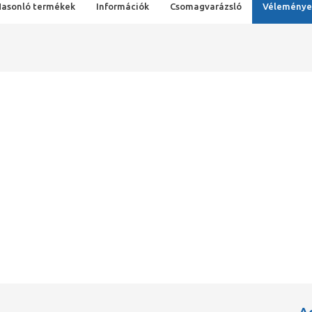
Hasonló termékek
Információk
Csomagvarázsló
Véleménye