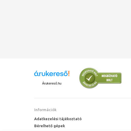
Árukereső.hu
Információk
Adatkezelési tájékoztató
Bérelhető gépek