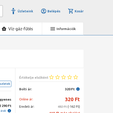
Üzleteink
Belépés
Kosár
Víz-gáz-fűtés
Információk
Értékelje elsőként
szletek
Bolti ár:
320 Ft
320
Ft
Online ár:
ngyenes
2 290 Ft
Eredeti ár:
482 Ft
(-162 Ft)
i árak