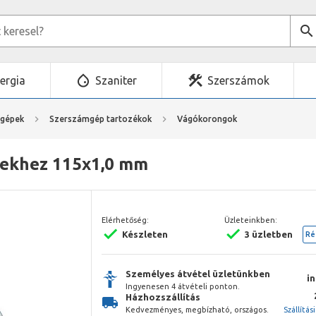
ergia
Szaniter
Szerszámok
mgépek
Szerszámgép tartozékok
Vágókorongok
mekhez 115x1,0 mm
Elérhetőség:
Üzleteinkben:
Készleten
3 üzletben
Ré
Személyes átvétel üzletünkben
i
Ingyenesen 4 átvételi ponton.
Házhozszállítás
Kedvezményes, megbízható, országos.
Szállítás