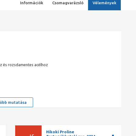
Információk
Csomagvarázsló
Vélemények
z és rozsdamentes acélhoz
öbb mutatása
Hikoki Proline