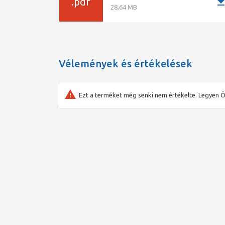
downlo
.pdf
28,64 MB
Vélemények és értékelések
Ezt a terméket még senki nem értékelte. Legyen Ö