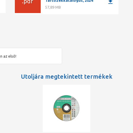
ad
.pdf
download
Tartozékkatalógus, 2024
57,89 MB
n az első!
Utoljára megtekintett termékek