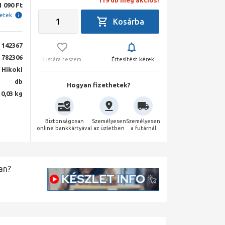
119 db még akciós!
1 090 Ft
letek
142367
782306
Listára teszem
Értesítést kérek
Hikoki
db
Hogyan fizethetek?
0,03 kg
Biztonságosan
Személyesen
Személyesen
online bankkártyával
az üzletben
a futárnál
an?