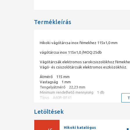
Termékleírás
Hikoki vágótárcsa inox fémekhez 115x1,0 mm
vágótárcsa inox 115x1,0 /MOQ:25db
Vágótárcsák elektromos sarokcsiszolókhoz fémekhe
Vágó- és csiszolótárcsák elektromos eszközökhöz.
Átmérő 115 mm
Vastagság 1 mm
Tengelyátmérő 22,23 mm
Minimum rendelhető mennyiség 1 db
Típus A60R-BF41
T
Letöltések
Hikoki katalógus