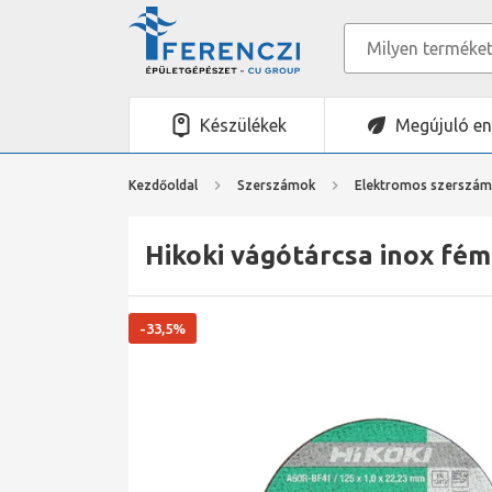
Készülékek
Megújuló en
Kezdőoldal
Szerszámok
Elektromos szerszá
Hikoki vágótárcsa inox fé
-33,5%