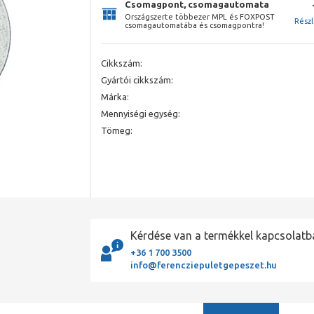
Csomagpont, csomagautomata
Országszerte többezer MPL és FOXPOST
Rész
csomagautomatába és csomagpontra!
Cikkszám:
Gyártói cikkszám:
Márka:
Mennyiségi egység:
Tömeg:
Kérdése van a termékkel kapcsolatb
+36 1 700 3500
info@ferencziepuletgepeszet.hu