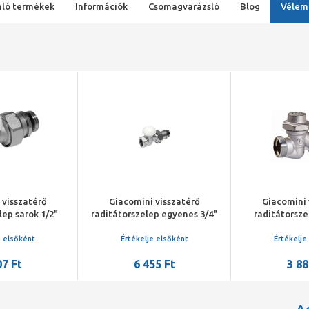
ló termékek
Információk
Csomagvarázsló
Blog
Vélem
 visszatérő
Giacomini visszatérő
Giacomini 
lep sarok 1/2"
raditátorszelep egyenes 3/4"
raditátorsz
1/2"*
e elsőként
Értékelje elsőként
Értékelje
07 Ft
6 455 Ft
3 88