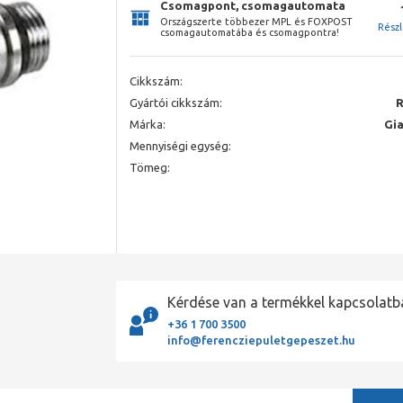
Csomagpont, csomagautomata
Országszerte többezer MPL és FOXPOST
Rész
csomagautomatába és csomagpontra!
Cikkszám:
Gyártói cikkszám:
R
Márka:
Gi
Mennyiségi egység:
Tömeg:
Kérdése van a termékkel kapcsolatb
+36 1 700 3500
info@ferencziepuletgepeszet.hu