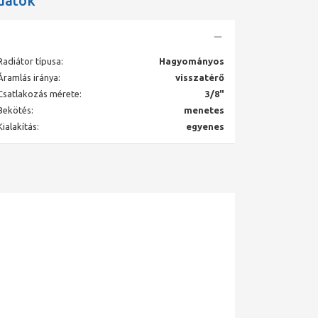
datok
Radiátor típusa:
Hagyományos
Áramlás iránya:
visszatérő
Csatlakozás mérete:
3/8"
Bekötés:
menetes
Kialakítás:
egyenes