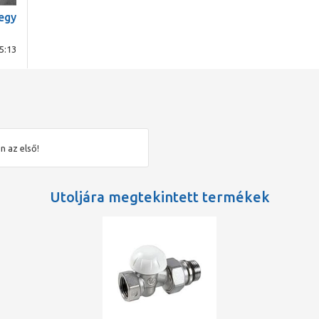
egy
5:13
n az első!
Utoljára megtekintett termékek