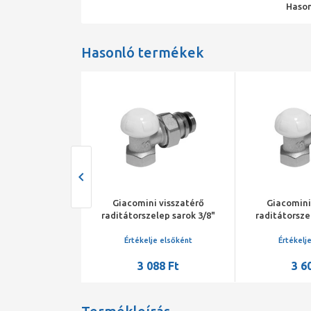
Hason
Hasonló termékek
 visszatérő
Giacomini visszatérő
Giacomini
lep egyenes 1"
raditátorszelep sarok 3/8"
raditátorsze
je elsőként
Értékelje elsőként
Értékelj
315 Ft
3 088 Ft
3 6