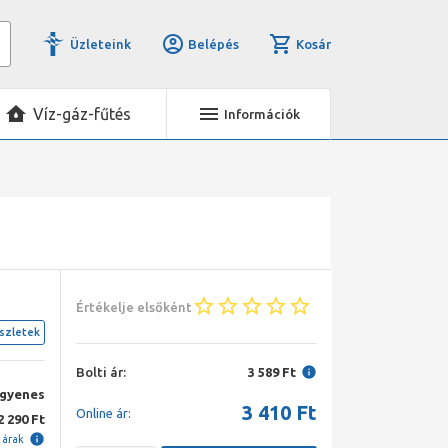
Üzleteink
Belépés
Kosár
Víz-gáz-fűtés
Információk
Értékelje elsőként
szletek
Bolti ár:
3 589 Ft
ngyenes
3 410
Ft
Online ár:
2 290 Ft
i árak