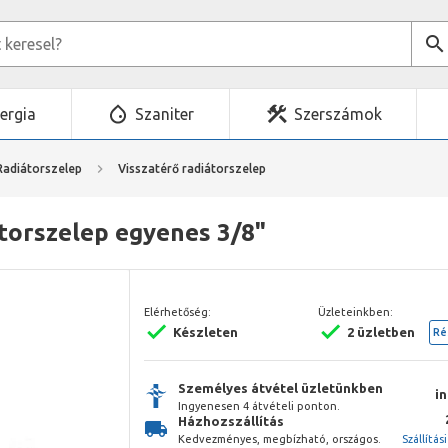
ergia
Szaniter
Szerszámok
Radiátorszelep
Visszatérő radiátorszelep
átorszelep egyenes 3/8"
Elérhetőség:
Üzleteinkben:
Készleten
2 üzletben
Ré
Személyes átvétel üzletünkben
i
Ingyenesen 4 átvételi ponton.
Házhozszállítás
Kedvezményes, megbízható, országos.
Szállítás