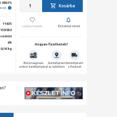
1 090 Ft
letek
11635
Listára teszem
Értesítést kérek
15X032
acomini
db
Hogyan fizethetek?
0,18 kg
Biztonságosan
Személyesen
Személyesen
online bankkártyával
az üzletben
a futárnál
an?