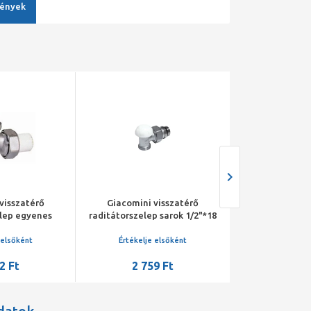
ények
visszatérő
Giacomini visszatérő
Giacomini 
elep egyenes
raditátorszelep sarok 1/2"*18
raditátorszel
18 km
km
 elsőként
Értékelje elsőként
Értékelje 
2 Ft
2 759 Ft
10 31