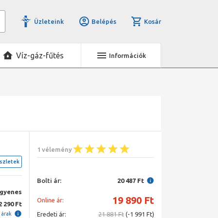
Üzleteink
Belépés
Kosár
Víz-gáz-fűtés
Információk
1 vélemény
szletek
Bolti ár:
20 487 Ft
ngyenes
19 890
Ft
Online ár:
2 290 Ft
i árak
Eredeti ár:
21 881 Ft
(-1 991 Ft)