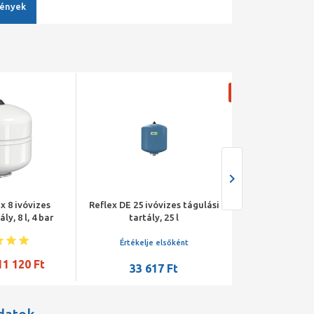
ények
-14,3%
x 8 ivóvizes
Reflex DE 25 ivóvizes tágulási
Flamco Airfix 
ly, 8 l, 4 bar
tartály, 25 l
tágulási ta
Értékelje elsőként
11 120 Ft
1
19 418 Ft
33 617 Ft