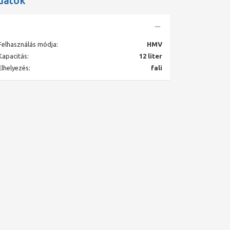
datok
Felhasználás módja:
HMV
Kapacitás:
12 liter
Elhelyezés:
fali