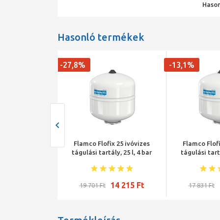
Hason
Hasonló termékek
-27,8%
-13,1%
x P 5 ivóvizes
Flamco Flofix 25 ivóvizes
Flamco Flofi
tartály, 5 l
tágulási tartály, 25 l, 4 bar
tágulási tartá
16 633 Ft
14 215 Ft
19 701 Ft
17 831 Ft