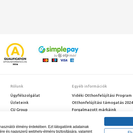
Rólunk
Egyéb információk
Ügyfélszolgálat
Vidéki Otthonfelújítási Program
Üzleteink
Otthonfelújítási támogatás 2024
CU Group
Forgalmazott márkáink
Rólunk
ÉMI engedélyek
Karrier
Letöltések
lhasználói élmény érdekében. Ezt látogatóink adatainak
Adatkezelési kérelem
sére és nagyszerű webhely-élmény biztosítására, valamint
El