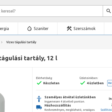
ergia
Szaniter
Szerszámok
Vizes tágulási tartály
tágulási tartály, 12 l
Elérhetőség:
Üzleteinkben:
Készleten
4 üzletben
Ré
Személyes átvétel üzletünkben
i
Ingyenesen 4 átvételi ponton.
Házhozszállítás
Kedvezményes, megbízható, országos.
Szállítás