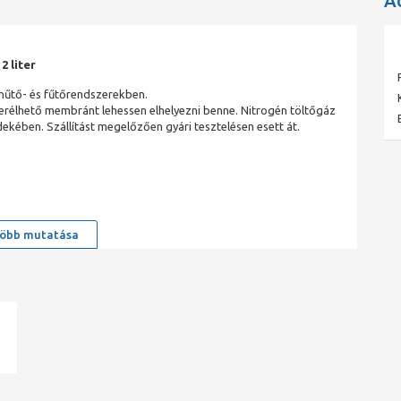
A
2 liter
zhűtő- és fűtőrendszerekben.
cserélhető membránt lehessen elhelyezni benne. Nitrogén töltőgáz
ekében. Szállítást megelőzően gyári tesztelésen esett át.
öbb mutatása
ad