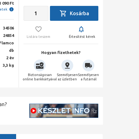
1 090 Ft
letek
34506
24854
Listára teszem
Értesítést kérek
Flamco
db
Hogyan fizethetek?
2 év
3,3 kg
Biztonságosan
Személyesen
Személyesen
online bankkártyával
az üzletben
a futárnál
an?