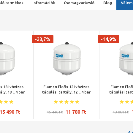
ló termékek
Információk
Csomagvarázsló
Blog
Vélem
-23,7%
-14,9%
x 18 ivóvizes
Flamco Flofix 12 ivóvizes
Flamco Flofi
ly, 18 l, 4 bar
tágulási tartály, 12 l, 4 bar
tágulási tartá
15 490 Ft
11 780 Ft
15 446 Ft
13 061 Ft