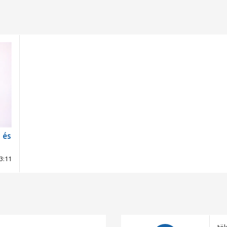
 és
3:11
PP)
tök