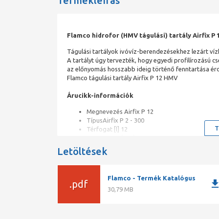
Termékleírás
Flamco hidrofor (HMV tágulási) tartály Airfix P 1
Tágulási tartályok ivóvíz-berendezésekhez lezárt ví
A tartályt úgy tervezték, hogy egyedi profilírozású 
az előnyomás hosszabb ideig történő fenntartása érd
Flamco tágulási tartály Airfix P 12 HMV
Árucikk-információk
Megnevezés Airfix P 12
TípusAirfix P 2 - 300
T
Térfogat [l] 12
Pre- charge [bar]3,5
Méretek O [mm]260
Letöltések
H. [mm] 310
Csatlakozás G 3/4" M
Membrán Butyl
Flamco - Termék Katalógus
downlo
.pdf
Tömeg [kg] 2,9
30,79 MB
Rendelési mennyiség
Mennyiség 1 db
KiszerelésDoboz
Termékjellemzők