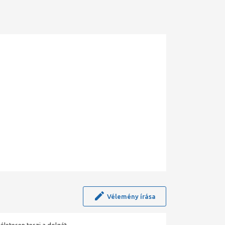
Vélemény írása
életesen teszi a dolgát