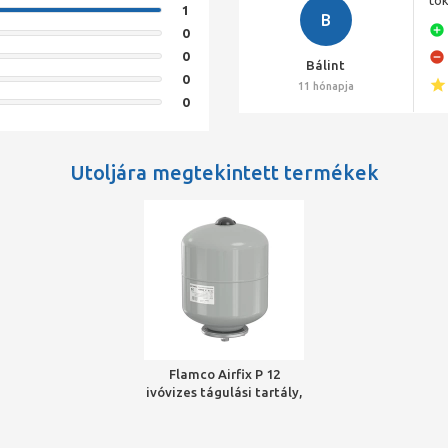
1
B
0
0
Bálint
0
11 hónapja
0
Utoljára megtekintett termékek
Flamco Airfix P 12
ivóvizes tágulási tartály,
12 l