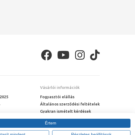
Vásárlói információk
 2025
Fogyasztói elállás
Általános szerződési feltételek
Gyakran ismételt kérdések
Online rendelés menete
Értem
Fizetési feltételek
Házhozszállítás
utasít mindent
Részletes beállítások