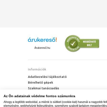
Árukereső.hu
Információk
Adatkezelési tájékoztató
Bérelhető gépek
Szakmai tanácsadás
Technik Cool Pro hőszivattyú tájékoztató
Az Ön adatainak védelme fontos számunkra
Milyen radiátort vegyek?
Ahogy a legtöbb weboldal, a miénk is sütiket (cookie-kat) használ a nagyobb fe
Hőszivattyú kalkulátor
elemzésére, webhelyünk fejlesztésére, személyre szabott tartalom megjeleníté