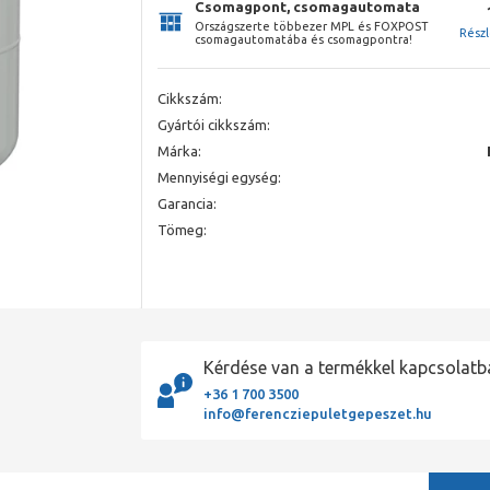
Csomagpont, csomagautomata
Országszerte többezer MPL és FOXPOST
Rész
csomagautomatába és csomagpontra!
Cikkszám:
Gyártói cikkszám:
Márka:
Mennyiségi egység:
Garancia:
Tömeg:
Kérdése van a termékkel kapcsolatb
+36 1 700 3500
info@ferencziepuletgepeszet.hu