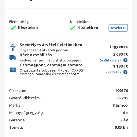
Elérhetőség:
Üzleteinkben:
Készleten
4 üzletben
Részletek
Személyes átvétel üzletünkben
ingyenes
Ingyenesen 4 átvételi ponton.
2 690 Ft
Házhozszállítás
Kedvezményes, megbízható, országos.
Szállítási árak
Csomagpont, csomagautomata
1 190 Ft
Országszerte többezer MPL és FOXPOST
Részletek
csomagautomatába és csomagpontra!
Cikkszám:
109576
Gyártói cikkszám:
25295
Márka:
Flamco
Mennyiségi egység:
db
Garancia:
2 év
Tömeg:
9,03 kg