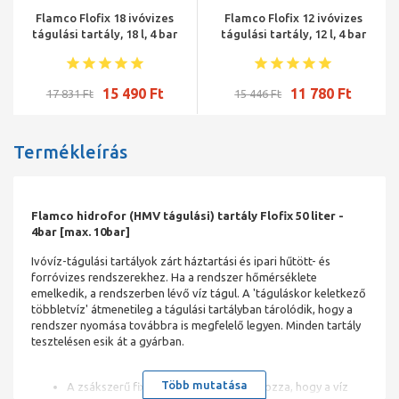
Flamco Flofix 18 ivóvizes
Flamco Flofix 12 ivóvizes
tágulási tartály, 18 l, 4 bar
tágulási tartály, 12 l, 4 bar
15 490 Ft
11 780 Ft
17 831 Ft
15 446 Ft
Termékleírás
Flamco hidrofor (HMV tágulási) tartály Flofix 50 liter -
4bar [max. 10bar]
Ivóvíz-tágulási tartályok zárt háztartási és ipari hűtött- és
forróvizes rendszerekhez. Ha a rendszer hőmérséklete
emelkedik, a rendszerben lévő víz tágul. A 'táguláskor keletkező
többletvíz' átmenetileg a tágulási tartályban tárolódik, hogy a
rendszer nyomása továbbra is megfelelő legyen. Minden tartály
tesztelésen esik át a gyárban.
Több mutatása
A zsákszerű fix membrán megakadályozza, hogy a víz