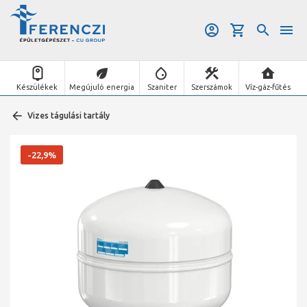
Készülékek
Megújuló energia
Szaniter
Szerszámok
Víz-gáz-fűtés
Vizes tágulási tartály
-22,9%