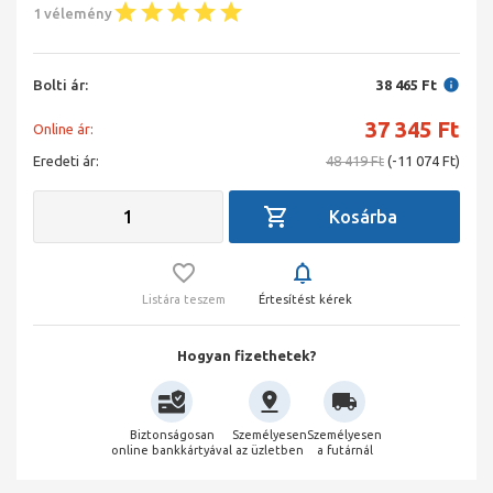
1 vélemény
Bolti ár:
38 465 Ft
37 345
Ft
Online ár:
Eredeti ár:
48 419 Ft
(-11 074 Ft)
Listára teszem
Értesítést kérek
Hogyan fizethetek?
Biztonságosan
Személyesen
Személyesen
online bankkártyával
az üzletben
a futárnál