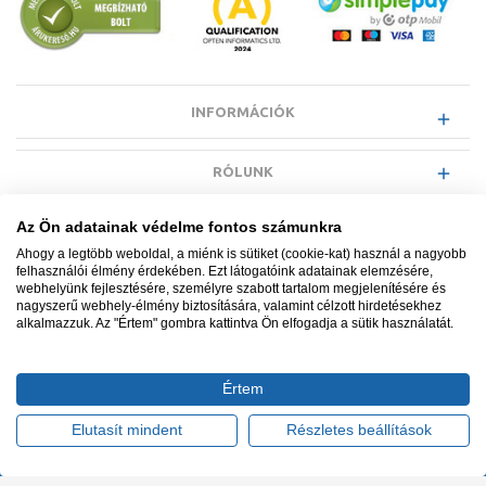
INFORMÁCIÓK
RÓLUNK
Az Ön adatainak védelme fontos számunkra
EGYÉB INFORMÁCIÓK
Ahogy a legtöbb weboldal, a miénk is sütiket (cookie-kat) használ a nagyobb
felhasználói élmény érdekében. Ezt látogatóink adatainak elemzésére,
webhelyünk fejlesztésére, személyre szabott tartalom megjelenítésére és
VÁSÁRLÓI INFORMÁCIÓK
nagyszerű webhely-élmény biztosítására, valamint célzott hirdetésekhez
alkalmazzuk. Az "Értem" gombra kattintva Ön elfogadja a sütik használatát.
Értem
Minden jog fenntartva. © Adatkezelés nyilvántartási száma NAIH-
87052/2015.
Elutasít mindent
Részletes beállítások
Ügyfélszolgálat: +36 1 700 3500
Tervezte és készítette:
Vision-Software, az Octopus 8 ERP