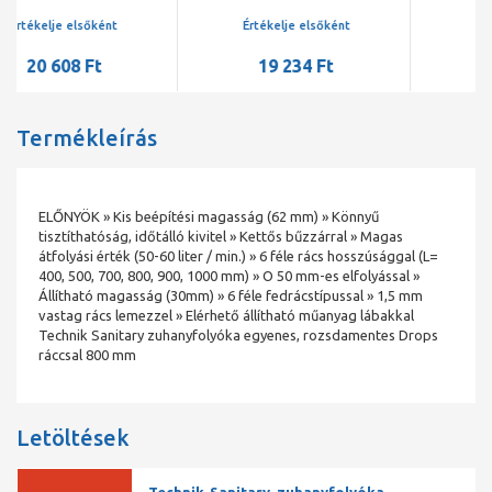
ráccsal, fényes
Medium ráccsal
Értékelje elsőként
Értékelje elsőként
19 234 Ft
36 819 Ft
Termékleírás
ELŐNYÖK » Kis beépítési magasság (62 mm) » Könnyű
tisztíthatóság, időtálló kivitel » Kettős bűzzárral » Magas
átfolyási érték (50-60 liter / min.) » 6 féle rács hosszúsággal (L=
400, 500, 700, 800, 900, 1000 mm) » O 50 mm-es elfolyással »
Állítható magasság (30mm) » 6 féle fedrácstípussal » 1,5 mm
vastag rács lemezzel » Elérhető állítható műanyag lábakkal
Technik Sanitary zuhanyfolyóka egyenes, rozsdamentes Drops
ráccsal 800 mm
Letöltések
Technik-Sanitary-zuhanyfolyóka-