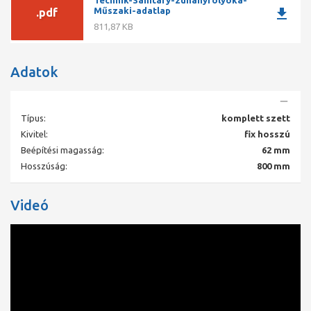
download
Műszaki-adatlap
.pdf
811,87 KB
Adatok
Típus:
komplett szett
Kivitel:
fix hosszú
Beépítési magasság:
62 mm
Hosszúság:
800 mm
Videó