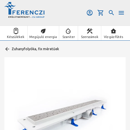
Készülékek
Megújuló energia
Szaniter
Szerszámok
Víz-gáz-fűtés
Zuhanyfolyóka, fix méretűek