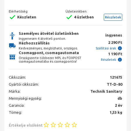
Elérhetőség:
Üzleteinkben:
Készleten
4 üzletben
Részletek
Személyes átvétel üzletünkben
ingyenes
Ingyenesen 4 átvételi ponton.
2 290 Ft
Házhozszállítás
Kedvezményes, megbízható, országos.
Szállítási árak
Csomagpont, csomagautomata
1 190 Ft
Országszerte többezer MPL és FOXPOST
Részletek
csomagautomatába és csomagpontra!
Cikkszám:
121675
Gyártói cikkszám:
TT-D-80
Márka:
Technik Sanitary
Mennyiségi egység:
db
Garancia:
2 év
Tömeg:
1,53 kg
Értékelje elsőként