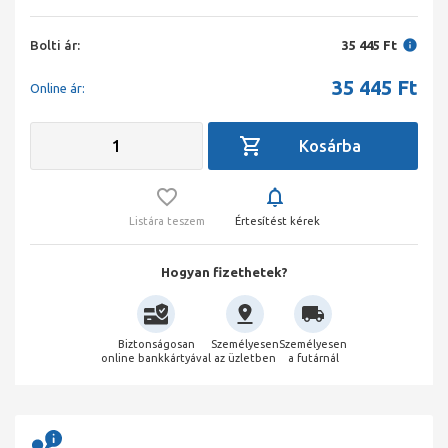
Bolti ár:
35 445 Ft
35 445
Ft
Online ár:
Listára teszem
Értesítést kérek
Hogyan fizethetek?
Biztonságosan
Személyesen
Személyesen
online bankkártyával
az üzletben
a futárnál