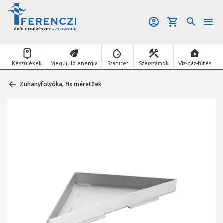
Készülékek
Megújuló energia
Szaniter
Szerszámok
Víz-gáz-fűtés
Zuhanyfolyóka, fix méretűek