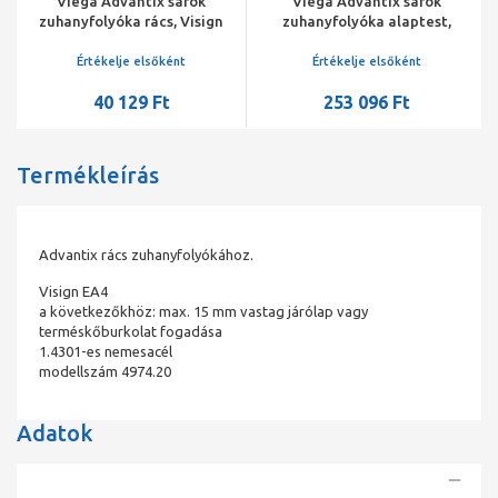
Viega Advantix sarok
Viega Advantix sarok
zuhanyfolyóka rács, Visign
zuhanyfolyóka alaptest,
EA2, matt
fali lemezzel
Értékelje elsőként
Értékelje elsőként
40 129 Ft
253 096 Ft
Termékleírás
Advantix rács zuhanyfolyókához.
Visign EA4
a következőkhöz: max. 15 mm vastag járólap vagy
terméskőburkolat fogadása
1.4301-es nemesacél
modellszám 4974.20
Adatok