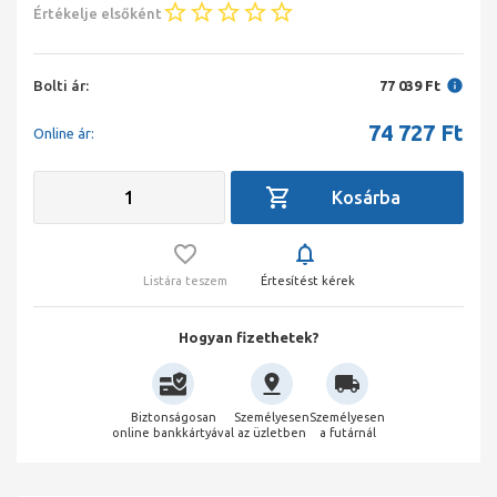
Értékelje elsőként
Bolti ár:
77 039 Ft
74 727
Ft
Online ár:
Listára teszem
Értesítést kérek
Hogyan fizethetek?
Biztonságosan
Személyesen
Személyesen
online bankkártyával
az üzletben
a futárnál