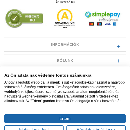
Árukereső.hu
INFORMÁCIÓK
RÓLUNK
Az Ön adatainak védelme fontos számunkra
EGYÉB INFORMÁCIÓK
Ahogy a legtöbb weboldal, a miénk is sütiket (cookie-kat) használ a nagyobb
felhasználói élmény érdekében. Ezt látogatóink adatainak elemzésére,
webhelyünk fejlesztésére, személyre szabott tartalom megjelenítésére és
VÁSÁRLÓI INFORMÁCIÓK
nagyszerű webhely-élmény biztosítására, valamint célzott hirdetésekhez
alkalmazzuk. Az "Értem" gombra kattintva Ön elfogadja a sütik használatát.
Értem
Minden jog fenntartva. © Adatkezelés nyilvántartási száma NAIH-
87052/2015.
Elutasít mindent
Részletes beállítások