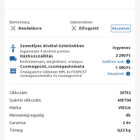
Elérhetőség:
Üzleteinkben:
Rendelésre
Elfogyott
Részletek
Személyes átvétel üzletünkben
ingyenes
Ingyenesen 4 átvételi ponton.
2 290 Ft
Házhozszállítás
Kedvezményes, megbízható, országos.
Szállítási árak
Csomagpont, csomagautomata
1 090 Ft
Országszerte többezer MPL és FOXPOST
Részletek
csomagautomatába és csomagpontra!
Cikkszám:
26732
Gyártói cikkszám:
605704
Márka:
VIEGA
Mennyiségi egység:
db
Garancia:
2 év
Tömeg:
0,32 kg