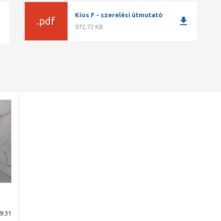
Kios F - szerelési útmutató
download
.pdf
ad
972,72 KB
9:31