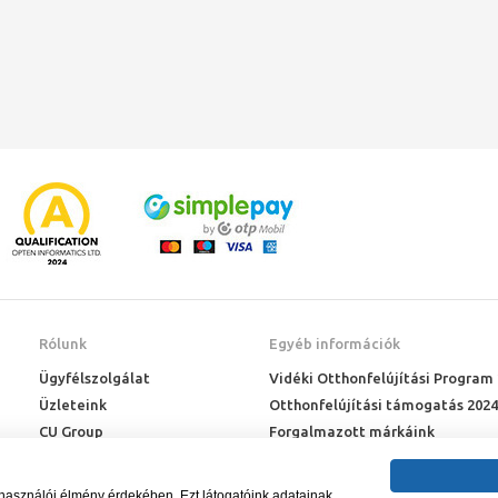
Rólunk
Egyéb információk
Ügyfélszolgálat
Vidéki Otthonfelújítási Program
Üzleteink
Otthonfelújítási támogatás 2024
CU Group
Forgalmazott márkáink
Rólunk
ÉMI engedélyek
Karrier
Letöltések
lhasználói élmény érdekében. Ezt látogatóink adatainak