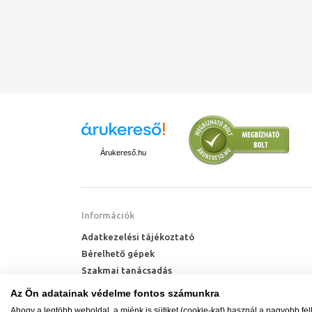
Árukereső.hu
Információk
Adatkezelési tájékoztató
Bérelhető gépek
Szakmai tanácsadás
Technik Cool Pro hőszivattyú tájékoztató
Az Ön adatainak védelme fontos számunkra
Milyen radiátort vegyek?
Ahogy a legtöbb weboldal, a miénk is sütiket (cookie-kat) használ a nagyobb fe