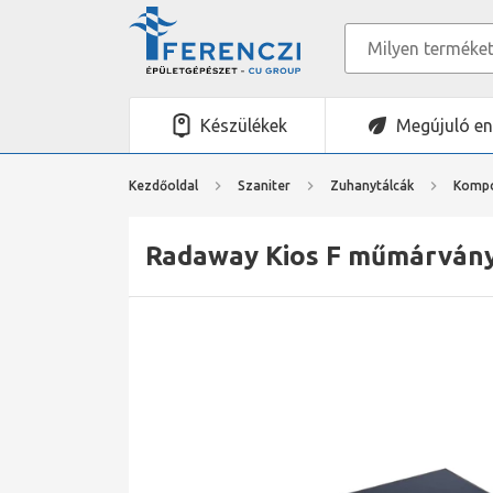
Készülékek
Megújuló en
Kezdőoldal
Szaniter
Zuhanytálcák
Kompo
Radaway Kios F műmárvány