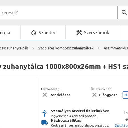
ergia
Szaniter
Szerszámok
zit zuhanytálcák
Szögletes kompozit zuhanytálcák
Aszimmetrikus
 zuhanytálca 1000x800x26mm + HS1 sz
Elérhetőség:
Üzleteinkben:
Rendelésre
Elfogyott
Ré
Személyes átvétel üzletünkben
i
Ingyenesen 4 átvételi ponton.
1
Házhozszállítás
Kedvezményes, megbízható, országos.
Szállítás