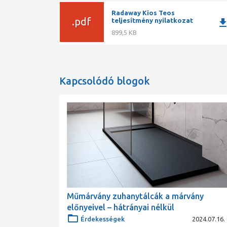
Radaway Kios Teos
.pdf
downlo
teljesítmény nyilatkozat
899,5 KB
Kapcsolódó blogok
Műmárvány zuhanytálcák a márvány
előnyeivel – hátrányai nélkül
Érdekességek
2024.07.16. 