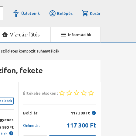
Üzleteink
Belépés
Kosár
Víz-gáz-fűtés
Információk
 szögletes kompozit zuhanytálcák
ifon, fekete
Értékelje elsőként
szletek
Bolti ár:
117 300 Ft
ngyenes
117 300
Ft
Online ár:
5 990 Ft
i árak