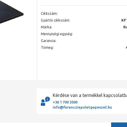
Cikkszám:
Gyártói cikkszám:
KF
Márka:
R
Mennyiségi egység:
Garancia:
Tömeg:
Kérdése van a termékkel kapcsolatb
+36 1 700 3500
info@ferencziepuletgepeszet.hu