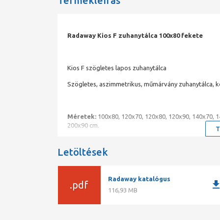
Termékleírás
Radaway Kios F zuhanytálca 100x80 fekete
Kios F szögletes lapos zuhanytálca
Szögletes, aszimmetrikus, műmárvány zuhanytálca, kö
Méretek:
100x80, 120x70, 120x80, 120x90, 140x70, 1
200x90 cm.
T
Letöltések
Ajándék KS90-es szifonnal.
Kios | kőhatású műmárvány zuhanytálcák
Radaway katalógus
downlo
.pdf
Csúszásgátlós kőhatású felület, kiváló minőségben
116,93 MB
Választható beépítési szintek (közvetlenül a padlóra, 
4 színben választható felár nélkül
Kőhatású felület
Padlósíkba is süllyeszthető