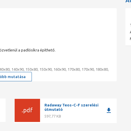
A
zvetlenül a padlósíkra építhető.
40x80, 140x90, 150x80, 150x90, 160x90, 170x80, 170x90, 180x80,
öbb mutatása
Radaway Teos-C-F szerelési
ad
.pdf
download
útmutató
félig besüllyesztve, teljesen a padlósíkba süllyesztve
597,77 KB