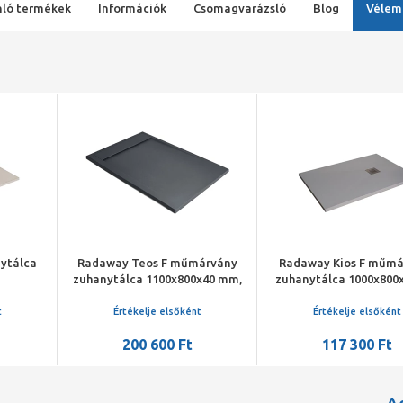
ló termékek
Információk
Csomagvarázsló
Blog
Vélem
s F műmárvány
Radaway Kios F műmárvány
Radaway Kios
100x800x40 mm,
zuhanytálca 1000x800x26mm
zuhanytálca 
al, antracit
+ HS1 szifon, betonszürke
+ HS1 szi
e elsőként
Értékelje elsőként
Értékelje
600 Ft
117 300 Ft
117 3