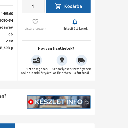
149360
1080-54
adaway
Listára teszem
Értesítést kérek
db
2 év
45,69 kg
Hogyan fizethetek?
Biztonságosan
Személyesen
Személyesen
online bankkártyával
az üzletben
a futárnál
an?