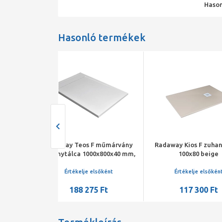
Hason
Hasonló termékek
s F műmárvány
Radaway Kios F zuhanytálca
Radaway Teo
1000x800x40 mm,
100x80 beige
zuhanytálca 1
nnal, fehér
HS1 szifonn
je elsőként
Értékelje elsőként
Értékelj
275 Ft
117 300 Ft
200 