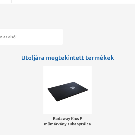
n az első!
Utoljára megtekintett termékek
Radaway Kios F
műmárvány zuhanytálca
1000x800x26mm + HS1
szifon, fekete