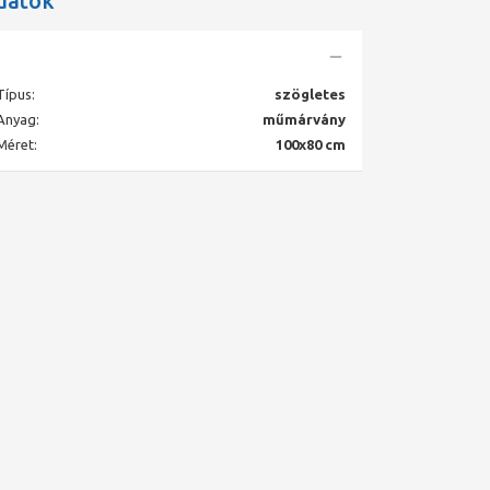
datok
Típus:
szögletes
Anyag:
műmárvány
Méret:
100x80 cm