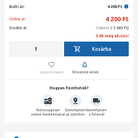
Bolti ár:
4 200 Ft
4 200
Ft
Online ár:
Eredeti ár:
7 684 Ft
(-3 483 Ft)
2 db még akciós!
Listára teszem
Értesítést kérek
Hogyan fizethetek?
Biztonságosan
Személyesen
Személyesen
online bankkártyával
az üzletben
a futárnál