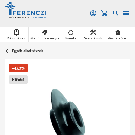
Készülékek
Megújuló energia
Szaniter
Szerszámok
Víz-gáz-fűtés
Egyéb alkatrészek
-45,3%
Kifutó