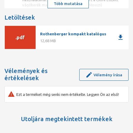
Több mutatása
vágókerék magasan ötvözött acélból: Hosszú
élettartamot biztosít Sorjamentes külső vágás: Azonnali
menetvágást tesz lehetővé
Letöltések
Rothenberger kompakt katalógus
download
.pdf
12,68 MB
Vélemények és
Vélemény írása
értékelések
Ezt a terméket még senki nem értékelte. Legyen Ön az első!
Utoljára megtekintett termékek