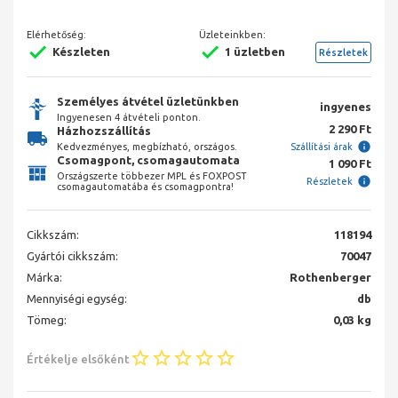
Elérhetőség:
Üzleteinkben:
Készleten
1 üzletben
Részletek
Személyes átvétel üzletünkben
ingyenes
Ingyenesen 4 átvételi ponton.
2 290 Ft
Házhozszállítás
Kedvezményes, megbízható, országos.
Szállítási árak
Csomagpont, csomagautomata
1 090 Ft
Országszerte többezer MPL és FOXPOST
Részletek
csomagautomatába és csomagpontra!
Cikkszám:
118194
Gyártói cikkszám:
70047
Márka:
Rothenberger
Mennyiségi egység:
db
Tömeg:
0,03 kg
Értékelje elsőként