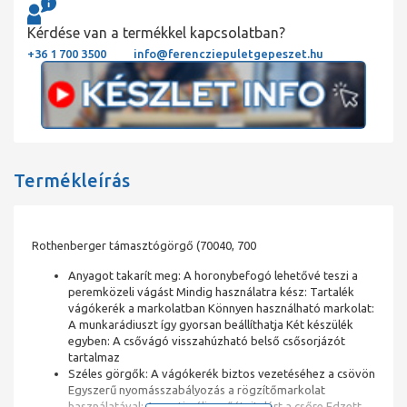
Kérdése van a termékkel kapcsolatban?
+36 1 700 3500
info@ferencziepuletgepeszet.hu
Termékleírás
Rothenberger támasztógörgő (70040, 700
Anyagot takarít meg: A horonybefogó lehetővé teszi a
peremközeli vágást Mindig használatra kész: Tartalék
vágókerék a markolatban Könnyen használható markolat:
A munkarádiuszt így gyorsan beállíthatja Két készülék
egyben: A csővágó visszahúzható belső csősorjázót
tartalmaz
Széles görgők: A vágókerék biztos vezetéséhez a csövön
Egyszerű nyomásszabályozás a rögzítőmarkolat
használatával: Az optimális erőátvitelért a csőre Edzett