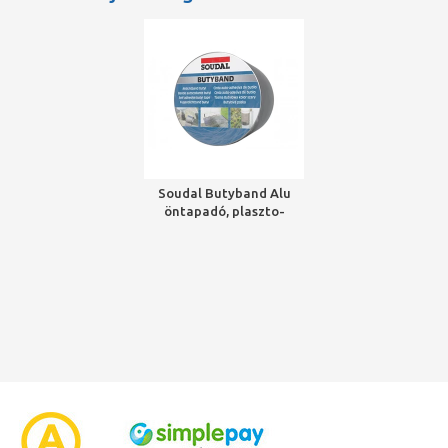
Soudal Butyband Alu
öntapadó, plaszto-
elasztikus tetőfedő és
tömítőszalag, 10cm*10m