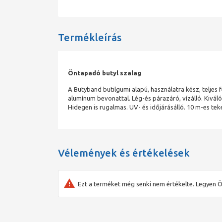
Termékleírás
Öntapadó butyl szalag
A Butyband butilgumi alapú, használatra kész, teljes 
alumínum bevonattal. Lég-és párazáró, vízálló. Kivál
Hidegen is rugalmas. UV- és időjárásálló. 10 m-es te
Vélemények és értékelések
Ezt a terméket még senki nem értékelte. Legyen Ö