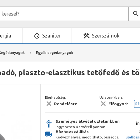
ergia
Szaniter
Szerszámok
Segédanyagok
Egyéb segédanyagok
adó, plaszto-elasztikus tetőfedő és 
Elérhetőség:
Üzleteinkben:
Rendelésre
Elfogyott
Ré
Személyes átvétel üzletünkben
i
Ingyenesen 4 átvételi ponton.
Házhozszállítás
Kedvezményes, megbízható, országos.
Szállítás