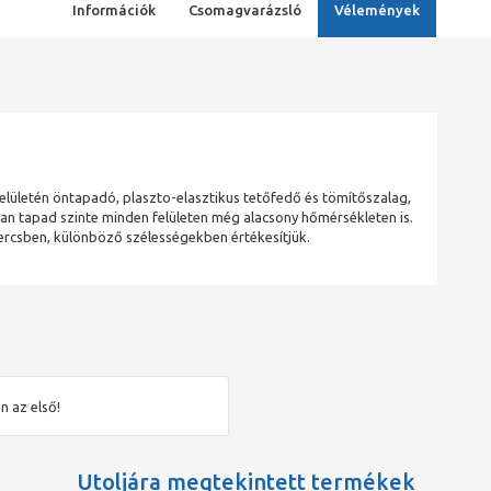
Információk
Csomagvarázsló
Vélemények
felületén öntapadó, plaszto-elasztikus tetőfedő és tömítőszalag,
óan tapad szinte minden felületen még alacsony hőmérsékleten is.
kercsben, különböző szélességekben értékesítjük.
n az első!
Utoljára megtekintett termékek