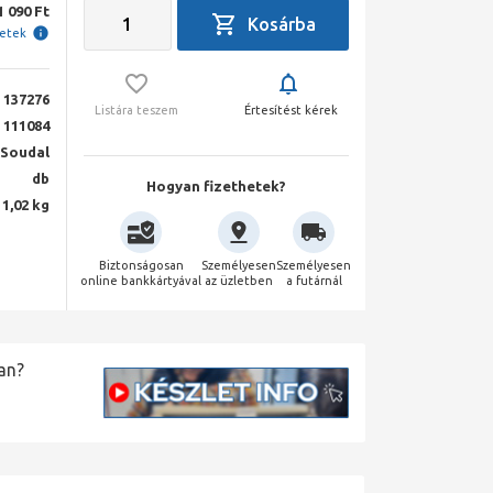
1 090 Ft
letek
137276
Listára teszem
Értesítést kérek
111084
Soudal
db
Hogyan fizethetek?
1,02 kg
Biztonságosan
Személyesen
Személyesen
online bankkártyával
az üzletben
a futárnál
an?