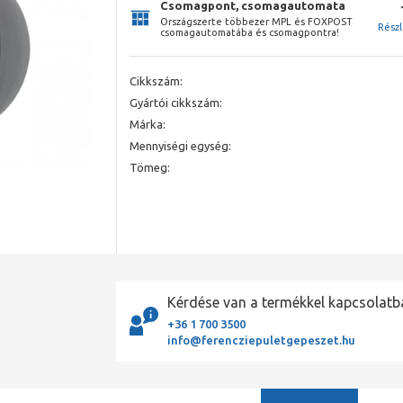
Csomagpont, csomagautomata
Országszerte többezer MPL és FOXPOST
Rész
csomagautomatába és csomagpontra!
Cikkszám:
Gyártói cikkszám:
Márka:
Mennyiségi egység:
Tömeg:
Kérdése van a termékkel kapcsolatb
+36 1 700 3500
info@ferencziepuletgepeszet.hu