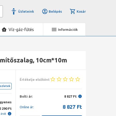
Üzleteink
Belépés
Kosár
Víz-gáz-fűtés
Információk
tömítőszalag, 10cm*10m
Értékelje elsőként
szletek
Bolti ár:
8 827 Ft
ngyenes
8 827
Ft
Online ár:
2 290 Ft
i árak