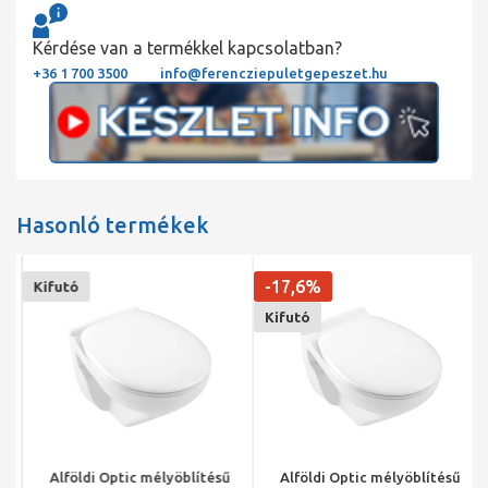
Kérdése van a termékkel kapcsolatban?
+36 1 700 3500
info@ferencziepuletgepeszet.hu
Hasonló termékek
-17,6%
Kifutó
Kifutó
Alföldi Optic mélyöblítésű
Alföldi Optic mélyöblítésű