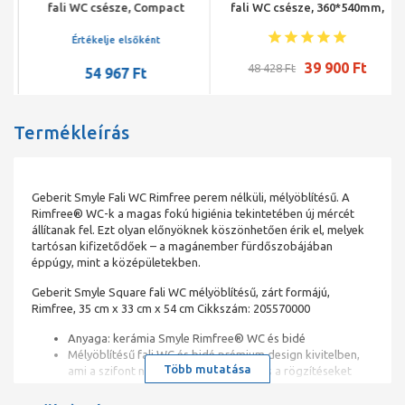
fali WC csésze, Compact
fali WC csésze, 360*540mm,
360*490mm, Clean-Flush
Clean-Flush öblítéssel
öblítés
Értékelje elsőként
39 900 Ft
48 428 Ft
54 967 Ft
Termékleírás
Geberit Smyle Fali WC Rimfree perem nélküli, mélyöblítésű. A
Rimfree® WC-k a magas fokú higiénia tekintetében új mércét
állítanak fel. Ezt olyan előnyöknek köszönhetően érik el, melyek
tartósan kifizetődőek – a magánember fürdőszobájában
éppúgy, mint a középületekben.
Geberit Smyle Square fali WC mélyöblítésű, zárt formájú,
Rimfree, 35 cm x 33 cm x 54 cm Cikkszám: 205570000
Anyaga: kerámia Smyle Rimfree® WC és bidé
Mélyöblítésű fali WC és bidé prémium design kivitelben,
Több mutatása
ami a szifont nagy részben eltakarja és a rögzítéseket
nyitottan hagyja
Smyle mosdókhoz és bútorokhoz illeszkedő design