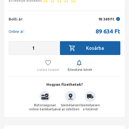
Értékelje elsőként
Bolti ár:
93 369 Ft
89 634
Ft
Online ár:
Listára teszem
Értesítést kérek
Hogyan fizethetek?
Biztonságosan
Személyesen
Személyesen
online bankkártyával
az üzletben
a futárnál