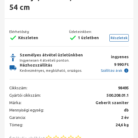
54 cm
Elérhetőség:
Üzleteinkben:
Készleten
1 üzletben
Részletek
Személyes átvétel üzletünkben
ingyenes
Ingyenesen 4 átvételi ponton.
9 990 Ft
Házhozszállítás
Kedvezményes, megbízható, országos.
Szállítási árak
Cikkszám:
98495
Gyártói cikkszám:
500.208.01.1
Márka:
Geberit szaniter
Mennyiségi egység:
db
Garancia:
2 év
Tömeg:
24,6 kg