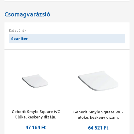
Csomagvarázsló
Kategóriák
Szaniter
Geberit Smyle Square WC
Geberit Smyle Square WC-
ülőke, keskeny dizájn,
ülőke, keskeny dizájn,
sandwich kivitelű,
gyorskioldós zsanérral,
47 164 Ft
64 521 Ft
gyorskioldós zsanérral,
lecsapódásgátlós
lecsapódásgátlós