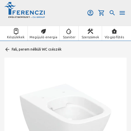
Készülékek
Megújuló energia
Szaniter
Szerszámok
Víz-gáz-fűtés
Fali, perem nélküli WC csészék