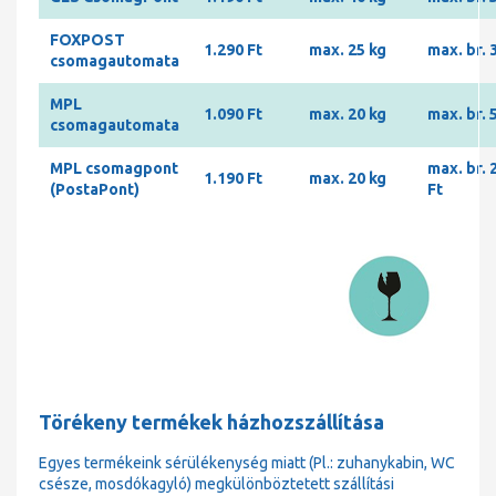
FOXPOST
1.290 Ft
max. 25 kg
max. br. 
csomagautomata
MPL
1.090 Ft
max. 20 kg
max. br. 
csomagautomata
MPL csomagpont
max. br. 
1.190 Ft
max. 20 kg
(PostaPont)
Ft
Törékeny termékek házhozszállítása
Egyes termékeink sérülékenység miatt (Pl.: zuhanykabin, WC
csésze, mosdókagyló) megkülönböztetett szállítási