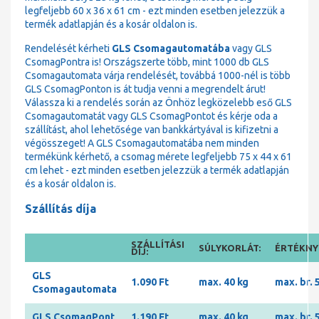
legfeljebb 60 x 36 x 61 cm - ezt minden esetben jelezzük a
termék adatlapján és a kosár oldalon is.
Rendelését kérheti
GLS Csomagautomatába
vagy GLS
CsomagPontra is! Országszerte több, mint 1000 db GLS
Csomagautomata várja rendelését, továbbá 1000-nél is több
GLS CsomagPonton is át tudja venni a megrendelt árut!
Válassza ki a rendelés során az Önhöz legközelebb eső GLS
Csomagautomatát vagy GLS CsomagPontot és kérje oda a
szállítást, ahol lehetősége van bankkártyával is kifizetni a
végösszeget! A GLS Csomagautomatába nem minden
termékünk kérhető, a csomag mérete legfeljebb 75 x 44 x 61
cm lehet - ezt minden esetben jelezzük a termék adatlapján
és a kosár oldalon is.
Szállítás díja
SZÁLLÍTÁSI
SÚLYKORLÁT:
ÉRTÉKNYI
DÍJ:
GLS
1.090 Ft
max. 40 kg
max. br. 
Csomagautomata
GLS CsomagPont
1.190 Ft
max. 40 kg
max. br. 