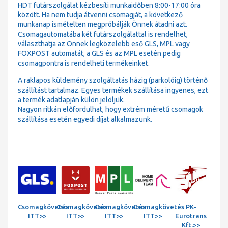
HDT futárszolgálat kézbesíti munkaidőben 8:00-17:00 óra
között. Ha nem tudja átvenni csomagját, a következő
munkanap ismételten megpróbálják Önnek átadni azt.
Csomagautomatába két futárszolgálattal is rendelhet,
választhatja az Önnek legközelebb eső GLS, MPL vagy
FOXPOST automatát, a GLS és az MPL esetén pedig
csomagpontra is rendelheti termékeinket.
A raklapos küldemény szolgáltatás házig (parkolóig) történő
szállítást tartalmaz. Egyes termékek szállítása ingyenes, ezt
a termék adatlapján külön jelöljük.
Nagyon ritkán előfordulhat, hogy extrém méretű csomagok
szállítása esetén egyedi díjat alkalmazunk.
Csomagkövetés
Csomagkövetés
Csomagkövetés
Csomagkövetés
PK-
ITT>>
ITT>>
ITT>>
ITT>>
Eurotrans
Kft.>>