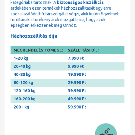
kategóriába tartoznak. A
biztonságos kiszállítás
érdekében ezen termékek házhozszállítását egy erre
specializálódott futárszolgálat végzi, akik külön figyelmet
fordítanak a törékeny áruk mozgatására, hogy azok
épségben érkezzenek meg Önhöz.
Házhozszállítás díja
MEGRENDELÉS TÖMEGE:
SZÁLLÍTÁSI DÍJ:
1-20 kg
7.990 Ft
20-40 kg
9.990 Ft
40-80 kg
19.990 Ft
80-120 kg
29.990 Ft
120-160 kg
39.990 Ft
160-200 kg
49.990 Ft
200+ kg
59.990 Ft