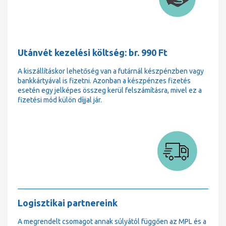
Utánvét kezelési költség: br. 990 Ft
A kiszállításkor lehetőség van a futárnál készpénzben vagy
bankkártyával is fizetni. Azonban a készpénzes fizetés
esetén egy jelképes összeg kerül felszámításra, mivel ez a
fizetési mód külön díjjal jár.
Logisztikai partnereink
A megrendelt csomagot annak súlyától függően az MPL és a