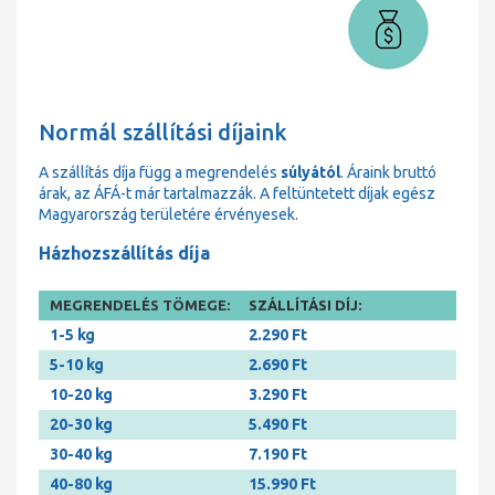
Normál szállítási díjaink
A szállítás díja függ a megrendelés
súlyától
. Áraink bruttó
árak, az ÁFÁ-t már tartalmazzák. A feltüntetett díjak egész
Magyarország területére érvényesek.
Házhozszállítás díja
MEGRENDELÉS TÖMEGE:
SZÁLLÍTÁSI DÍJ:
1-5 kg
2.290 Ft
5-10 kg
2.690 Ft
10-20 kg
3.290 Ft
20-30 kg
5.490 Ft
30-40 kg
7.190 Ft
40-80 kg
15.990 Ft