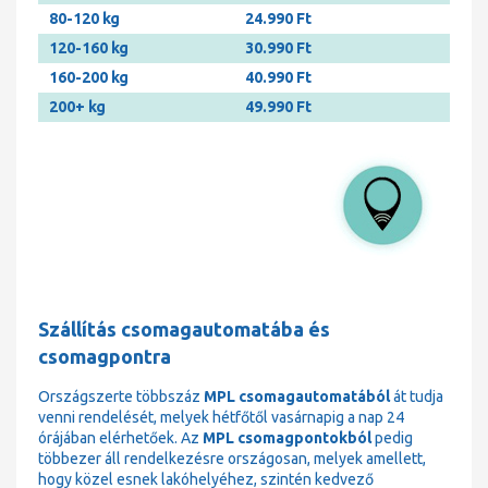
80-120 kg
24.990 Ft
120-160 kg
30.990 Ft
160-200 kg
40.990 Ft
200+ kg
49.990 Ft
Szállítás csomagautomatába és
csomagpontra
Országszerte többszáz
MPL csomagautomatából
át tudja
venni rendelését, melyek hétfőtől vasárnapig a nap 24
órájában elérhetőek. Az
MPL csomagpontokból
pedig
többezer áll rendelkezésre országosan, melyek amellett,
hogy közel esnek lakóhelyéhez, szintén kedvező