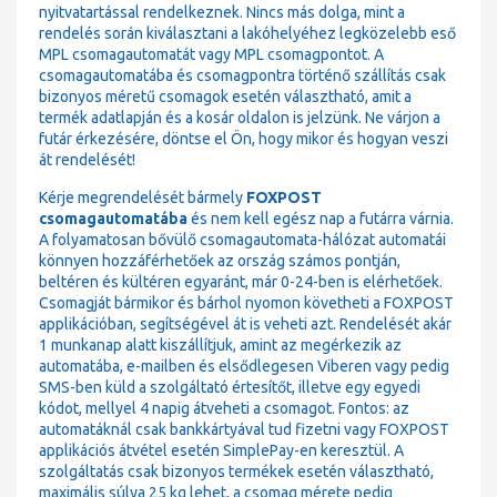
nyitvatartással rendelkeznek. Nincs más dolga, mint a
rendelés során kiválasztani a lakóhelyéhez legközelebb eső
MPL csomagautomatát vagy MPL csomagpontot. A
csomagautomatába és csomagpontra történő szállítás csak
bizonyos méretű csomagok esetén választható, amit a
termék adatlapján és a kosár oldalon is jelzünk. Ne várjon a
futár érkezésére, döntse el Ön, hogy mikor és hogyan veszi
át rendelését!
Kérje megrendelését bármely
FOXPOST
csomagautomatába
és nem kell egész nap a futárra várnia.
A folyamatosan bővülő csomagautomata-hálózat automatái
könnyen hozzáférhetőek az ország számos pontján,
beltéren és kültéren egyaránt, már 0-24-ben is elérhetőek.
Csomagját bármikor és bárhol nyomon követheti a FOXPOST
applikációban, segítségével át is veheti azt. Rendelését akár
1 munkanap alatt kiszállítjuk, amint az megérkezik az
automatába, e-mailben és elsődlegesen Viberen vagy pedig
SMS-ben küld a szolgáltató értesítőt, illetve egy egyedi
kódot, mellyel 4 napig átveheti a csomagot. Fontos: az
automatáknál csak bankkártyával tud fizetni vagy FOXPOST
applikációs átvétel esetén SimplePay-en keresztül. A
szolgáltatás csak bizonyos termékek esetén választható,
maximális súlya 25 kg lehet, a csomag mérete pedig