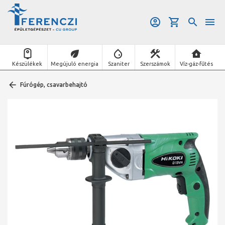
Készülékek
Megújuló energia
Szaniter
Szerszámok
Víz-gáz-fűtés
Fúrógép, csavarbehajtó