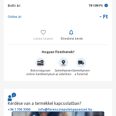
Bolti ár:
79 199 Ft
-
Ft
Online ár:
Listára teszem
Értesítést kérek
Hogyan fizethetek?
Biztonságosan
Személyesen
Személyesen
online bankkártyával
az üzletben
a futárnál
Kérdése van a termékkel kapcsolatban?
+36 1 700 3500
info@ferencziepuletgepeszet.hu