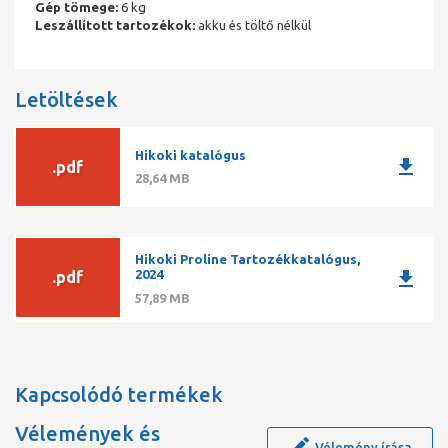
Gép tömege:
6 kg
Leszállított tartozékok:
akku és töltő nélkül
Letöltések
Hikoki katalógus
download
.pdf
28,64 MB
Hikoki Proline Tartozékkatalógus,
download
2024
.pdf
57,89 MB
Kapcsolódó termékek
Vélemények és
Vélemény írása