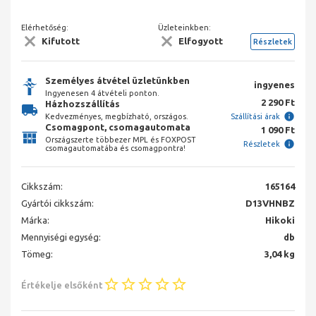
Elérhetőség:
Üzleteinkben:
Kifutott
Elfogyott
Részletek
Személyes átvétel üzletünkben
ingyenes
Ingyenesen 4 átvételi ponton.
2 290 Ft
Házhozszállítás
Kedvezményes, megbízható, országos.
Szállítási árak
Csomagpont, csomagautomata
1 090 Ft
Országszerte többezer MPL és FOXPOST
Részletek
csomagautomatába és csomagpontra!
Cikkszám:
165164
Gyártói cikkszám:
D13VHNBZ
Márka:
Hikoki
Mennyiségi egység:
db
Tömeg:
3,04 kg
Értékelje elsőként