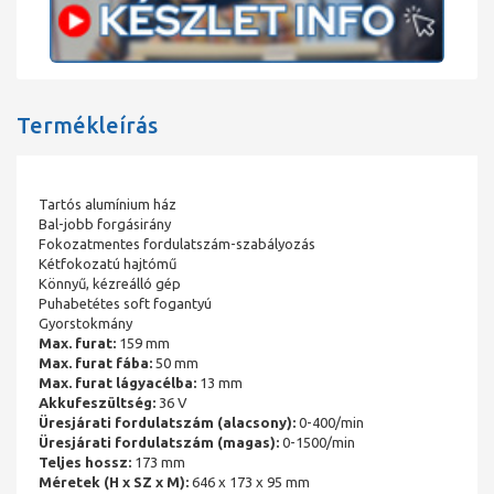
Termékleírás
Tartós alumínium ház
Bal-jobb forgásirány
Fokozatmentes fordulatszám-szabályozás
Kétfokozatú hajtómű
Könnyű, kézreálló gép
Puhabetétes soft fogantyú
Gyorstokmány
Max. furat:
159 mm
Max. furat fába:
50 mm
Max. furat lágyacélba:
13 mm
Akkufeszültség:
36 V
Üresjárati fordulatszám (alacsony):
0-400/min
Üresjárati fordulatszám (magas):
0-1500/min
Teljes hossz:
173 mm
Méretek (H x SZ x M):
646 x 173 x 95 mm