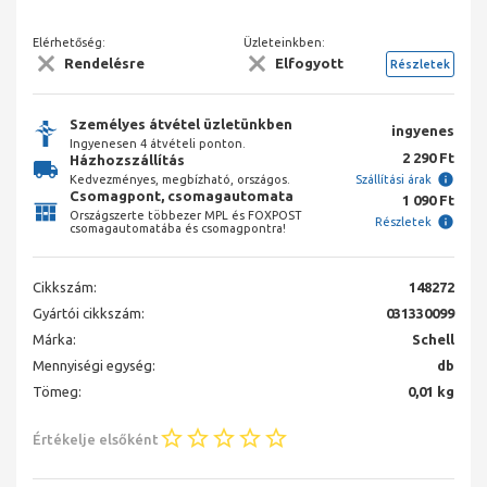
Elérhetőség:
Üzleteinkben:
Rendelésre
Elfogyott
Részletek
Személyes átvétel üzletünkben
ingyenes
Ingyenesen 4 átvételi ponton.
2 290 Ft
Házhozszállítás
Kedvezményes, megbízható, országos.
Szállítási árak
Csomagpont, csomagautomata
1 090 Ft
Országszerte többezer MPL és FOXPOST
Részletek
csomagautomatába és csomagpontra!
Cikkszám:
148272
Gyártói cikkszám:
031330099
Márka:
Schell
Mennyiségi egység:
db
Tömeg:
0,01 kg
Értékelje elsőként