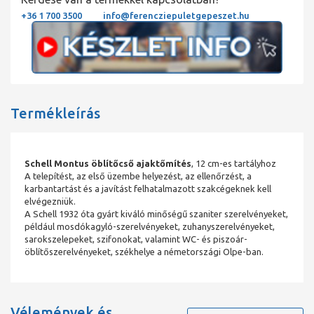
+36 1 700 3500
info@ferencziepuletgepeszet.hu
Termékleírás
Schell Montus öblítőcső ajaktőmítés
, 12 cm-es tartályhoz
A telepítést, az első üzembe helyezést, az ellenőrzést, a
karbantartást és a javítást felhatalmazott szakcégeknek kell
elvégezniük.
A Schell 1932 óta gyárt kiváló minőségű szaniter szerelvényeket,
például mosdókagyló-szerelvényeket, zuhanyszerelvényeket,
sarokszelepeket, szifonokat, valamint WC- és piszoár-
öblítőszerelvényeket, székhelye a németországi Olpe-ban.
Vélemények és