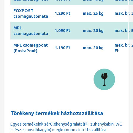
FOXPOST
1.290 Ft
max. 25 kg
max. br. 
csomagautomata
MPL
1.090 Ft
max. 20 kg
max. br. 
csomagautomata
MPL csomagpont
max. br. 
1.190 Ft
max. 20 kg
(PostaPont)
Ft
Törékeny termékek házhozszállítása
Egyes termékeink sérülékenység miatt (Pl.: zuhanykabin, WC
csésze, mosdókagyló) megkülönböztetett szállítási