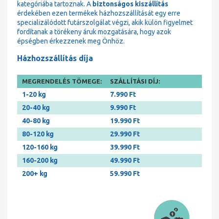
kategóriába tartoznak. A
biztonságos kiszállítás
érdekében ezen termékek házhozszállítását egy erre
specializálódott futárszolgálat végzi, akik külön figyelmet
fordítanak a törékeny áruk mozgatására, hogy azok
épségben érkezzenek meg Önhöz.
Házhozszállítás díja
MEGRENDELÉS TÖMEGE:
SZÁLLÍTÁSI DÍJ:
1-20 kg
7.990 Ft
20-40 kg
9.990 Ft
40-80 kg
19.990 Ft
80-120 kg
29.990 Ft
120-160 kg
39.990 Ft
160-200 kg
49.990 Ft
200+ kg
59.990 Ft