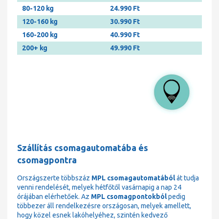
80-120 kg
24.990 Ft
120-160 kg
30.990 Ft
160-200 kg
40.990 Ft
200+ kg
49.990 Ft
Szállítás csomagautomatába és
csomagpontra
Országszerte többszáz
MPL csomagautomatából
át tudja
venni rendelését, melyek hétfőtől vasárnapig a nap 24
órájában elérhetőek. Az
MPL csomagpontokból
pedig
többezer áll rendelkezésre országosan, melyek amellett,
hogy közel esnek lakóhelyéhez, szintén kedvező