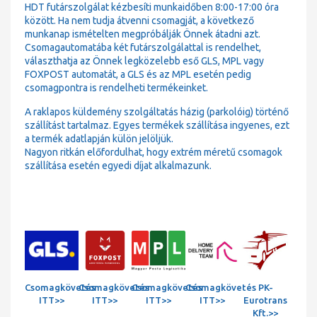
HDT futárszolgálat kézbesíti munkaidőben 8:00-17:00 óra
között. Ha nem tudja átvenni csomagját, a következő
munkanap ismételten megpróbálják Önnek átadni azt.
Csomagautomatába két futárszolgálattal is rendelhet,
választhatja az Önnek legközelebb eső GLS, MPL vagy
FOXPOST automatát, a GLS és az MPL esetén pedig
csomagpontra is rendelheti termékeinket.
A raklapos küldemény szolgáltatás házig (parkolóig) történő
szállítást tartalmaz. Egyes termékek szállítása ingyenes, ezt
a termék adatlapján külön jelöljük.
Nagyon ritkán előfordulhat, hogy extrém méretű csomagok
szállítása esetén egyedi díjat alkalmazunk.
Csomagkövetés
Csomagkövetés
Csomagkövetés
Csomagkövetés
PK-
ITT>>
ITT>>
ITT>>
ITT>>
Eurotrans
Kft.>>