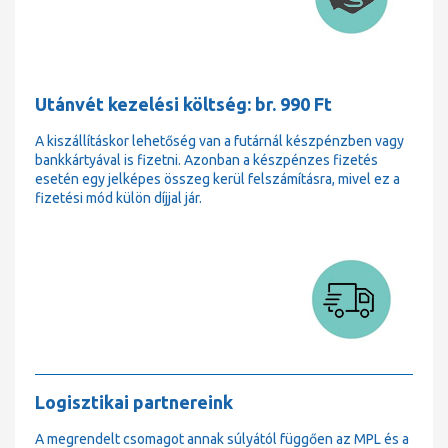
Utánvét kezelési költség: br. 990 Ft
A kiszállításkor lehetőség van a futárnál készpénzben vagy
bankkártyával is fizetni. Azonban a készpénzes fizetés
esetén egy jelképes összeg kerül felszámításra, mivel ez a
fizetési mód külön díjjal jár.
Logisztikai partnereink
A megrendelt csomagot annak súlyától függően az MPL és a