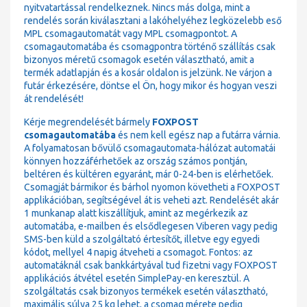
nyitvatartással rendelkeznek. Nincs más dolga, mint a
rendelés során kiválasztani a lakóhelyéhez legközelebb eső
MPL csomagautomatát vagy MPL csomagpontot. A
csomagautomatába és csomagpontra történő szállítás csak
bizonyos méretű csomagok esetén választható, amit a
termék adatlapján és a kosár oldalon is jelzünk. Ne várjon a
futár érkezésére, döntse el Ön, hogy mikor és hogyan veszi
át rendelését!
Kérje megrendelését bármely
FOXPOST
csomagautomatába
és nem kell egész nap a futárra várnia.
A folyamatosan bővülő csomagautomata-hálózat automatái
könnyen hozzáférhetőek az ország számos pontján,
beltéren és kültéren egyaránt, már 0-24-ben is elérhetőek.
Csomagját bármikor és bárhol nyomon követheti a FOXPOST
applikációban, segítségével át is veheti azt. Rendelését akár
1 munkanap alatt kiszállítjuk, amint az megérkezik az
automatába, e-mailben és elsődlegesen Viberen vagy pedig
SMS-ben küld a szolgáltató értesítőt, illetve egy egyedi
kódot, mellyel 4 napig átveheti a csomagot. Fontos: az
automatáknál csak bankkártyával tud fizetni vagy FOXPOST
applikációs átvétel esetén SimplePay-en keresztül. A
szolgáltatás csak bizonyos termékek esetén választható,
maximális súlya 25 kg lehet, a csomag mérete pedig