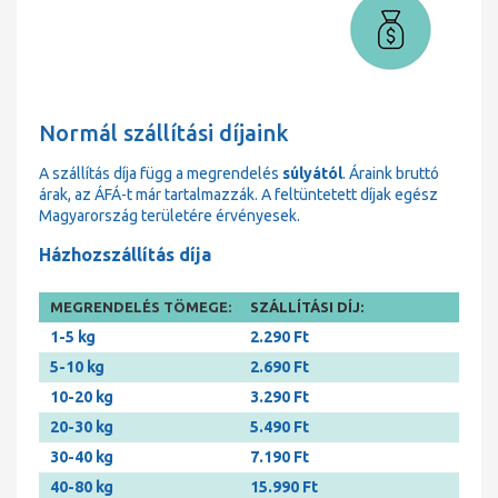
Normál szállítási díjaink
A szállítás díja függ a megrendelés
súlyától
. Áraink bruttó
árak, az ÁFÁ-t már tartalmazzák. A feltüntetett díjak egész
Magyarország területére érvényesek.
Házhozszállítás díja
MEGRENDELÉS TÖMEGE:
SZÁLLÍTÁSI DÍJ:
1-5 kg
2.290 Ft
5-10 kg
2.690 Ft
10-20 kg
3.290 Ft
20-30 kg
5.490 Ft
30-40 kg
7.190 Ft
40-80 kg
15.990 Ft