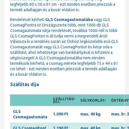
legfeljebb 60 x 36 x 61 cm - ezt minden esetben jelezzük a
termék adatlapján és a kosár oldalon is.
Rendelését kérheti
GLS Csomagautomatába
vagy GLS
CsomagPontra is! Országszerte több, mint 1000 db GLS
Csomagautomata várja rendelését, továbbá 1000-nél is több
GLS CsomagPonton is át tudja venni a megrendelt árut!
Válassza ki a rendelés során az Önhöz legközelebb eső GLS
Csomagautomatát vagy GLS CsomagPontot és kérje oda a
szállítást, ahol lehetősége van bankkártyával is kifizetni a
végösszeget! A GLS Csomagautomatába nem minden
termékünk kérhető, a csomag mérete legfeljebb 75 x 44 x 61
cm lehet - ezt minden esetben jelezzük a termék adatlapján
és a kosár oldalon is.
Szállítás díja
SZÁLLÍTÁSI
SÚLYKORLÁT:
ÉRTÉKNYI
DÍJ:
GLS
1.090 Ft
max. 40 kg
max. br. 
Csomagautomata
GLS CsomagPont
1.190 Ft
max. 40 kg
max. br. 