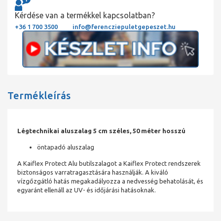
Kérdése van a termékkel kapcsolatban?
+36 1 700 3500
info@ferencziepuletgepeszet.hu
Termékleírás
Légtechnikai aluszalag 5 cm széles, 50 méter hosszú
öntapadó aluszalag
A Kaiflex Protect Alu butilszalagot a Kaiflex Protect rendszerek
biztonságos varratragasztására használják. A kiváló
vízgőzgátló hatás megakadályozza a nedvesség behatolását, és
egyaránt ellenáll az UV- és időjárási hatásoknak.