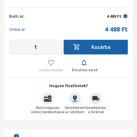
Bolti ár:
4 488 Ft
4 488
Ft
Online ár:
Listára teszem
Értesítést kérek
Hogyan fizethetek?
Biztonságosan
Személyesen
Személyesen
online bankkártyával
az üzletben
a futárnál