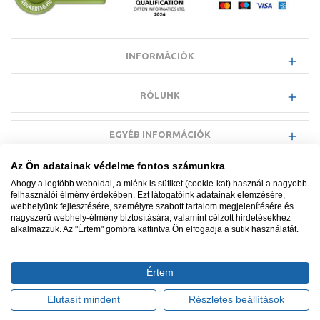
INFORMÁCIÓK
RÓLUNK
EGYÉB INFORMÁCIÓK
Az Ön adatainak védelme fontos számunkra
VÁSÁRLÓI INFORMÁCIÓK
Ahogy a legtöbb weboldal, a miénk is sütiket (cookie-kat) használ a nagyobb
felhasználói élmény érdekében. Ezt látogatóink adatainak elemzésére,
webhelyünk fejlesztésére, személyre szabott tartalom megjelenítésére és
nagyszerű webhely-élmény biztosítására, valamint célzott hirdetésekhez
alkalmazzuk. Az "Értem" gombra kattintva Ön elfogadja a sütik használatát.
Minden jog fenntartva. © Adatkezelés nyilvántartási száma NAIH-
87052/2015.
Értem
Ügyfélszolgálat: +36 1 700 3500
Tervezte és készítette:
Vision-Software, az Octopus 8 ERP
Elutasít mindent
Részletes beállítások
forgalmazója
.