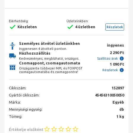
Elérhetőség:
Üzleteinkben:
Készleten
4 üzletben
Részletek
Személyes átvétel üzletünkben
ingyenes
Ingyenesen 4 átvételi ponton.
2 290 Ft
Házhozszállítás
Kedvezményes, megbízható, országos.
Szállítási árak
Csomagpont, csomagautomata
1 090 Ft
Országszerte többezer MPL és FOXPOST
Részletek
csomagautomatába és csomagpontra!
Cikkszám:
152897
Gyártói cikkszám:
45456310050050
Márka:
Egyéb
Mennyiségi egység:
db
Tömeg:
1 kg
Értékelje elsőként